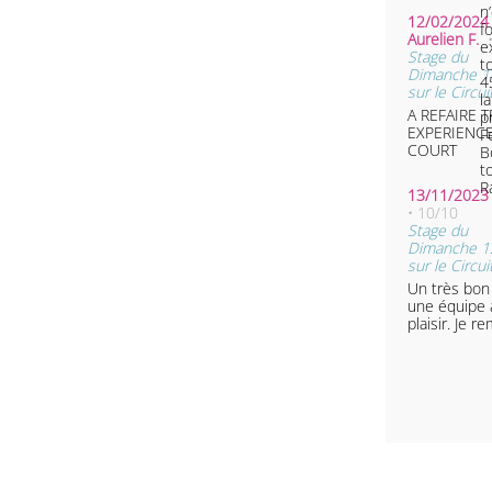
n
12/02/2024 
f
Aurelien F.
e
Stage du
t
Dimanche 11
45
sur le Circui
l
A REFAIRE 
p
EXPERIENC
F
COURT
B
t
R
13/11/2023 
• 10/10
Stage du
Dimanche 1
sur le Circui
Un très bo
une équipe a
plaisir. Je r