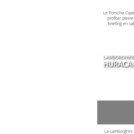
Le Porsche Caye
profiter plein
briefing en s
LAMBORGHINI
HURACA
La Lamborghini H