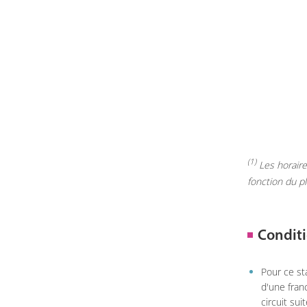
(1)
Les horaires
fonction du p
Conditi
Pour ce st
d'une fran
circuit sui