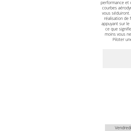
performance et d
courbes aérodyn
vous séduiront. 
réalisation de 
appuyant sur le
ce que signifi
moins vous ne 
Piloter un
Vendred