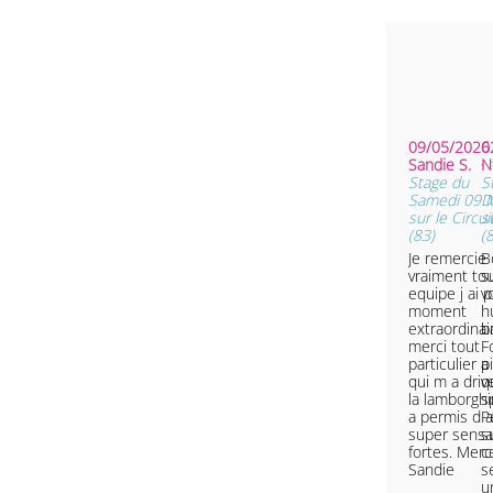
09/05/2026 
0
Sandie S.
•
Stage du
S
Samedi 09 
D
sur le Circui
s
(83)
(
Je remercie
B
vraiment tou
s
equipe j ai 
v
moment
h
extraordinai
b
merci tout
F
particulier 
p
qui m a driv
q
la lamborghi
s
a permis d a
P
super sensa
s
fortes. Merc
c
Sandie
s
u