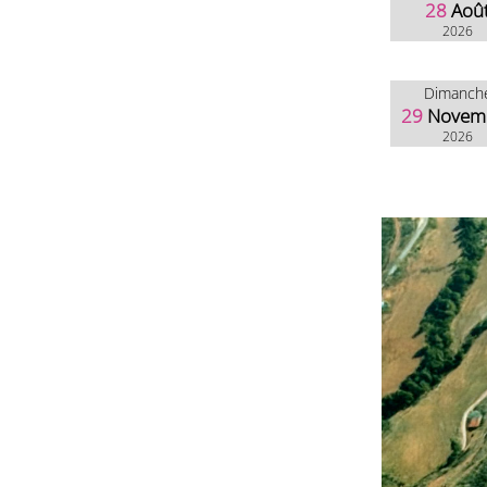
28
Aoû
2026
Dimanch
29
Novem
2026