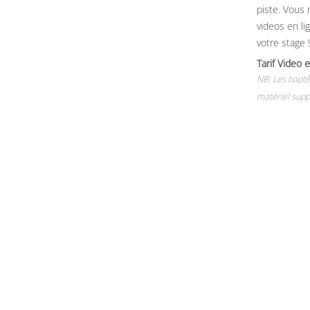
piste. Vous 
videos en li
votre stage !
Tarif Vide
NB: Les baptê
matériel supp