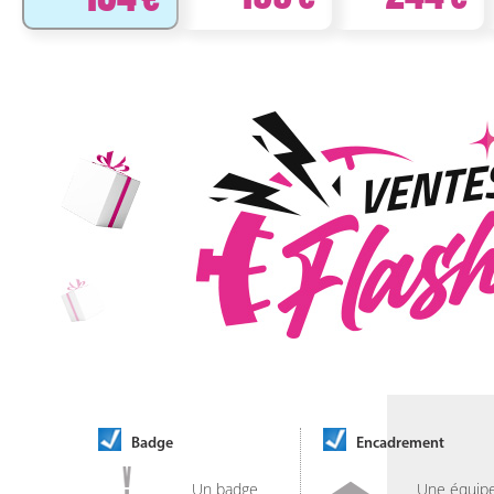
Badge
Encadrement
Un badge
Une équip