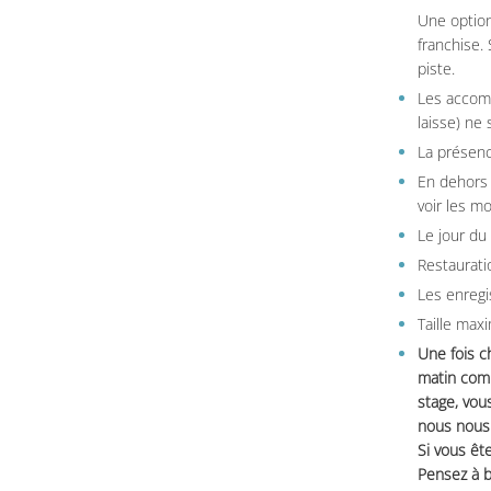
Une option
franchise.
piste.
Les accom
laisse) ne 
La présenc
En dehors 
voir les m
Le jour du
Restauratio
Les enregi
Taille max
Une fois c
matin comm
stage, vou
nous nous 
Si vous ête
Pensez à b