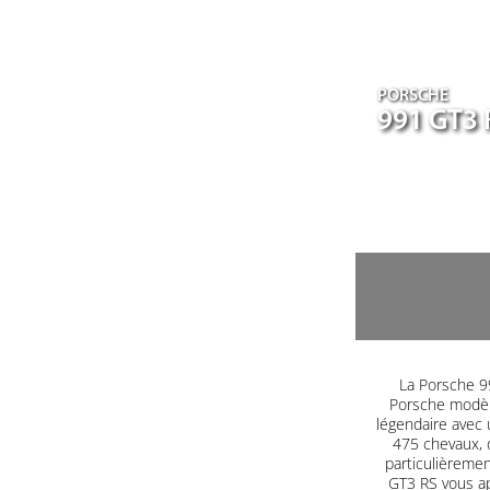
PORSCHE
991 GT3 
La Porsche 99
Porsche modèle
légendaire avec 
475 chevaux, 
particulièrement
GT3 RS vous a