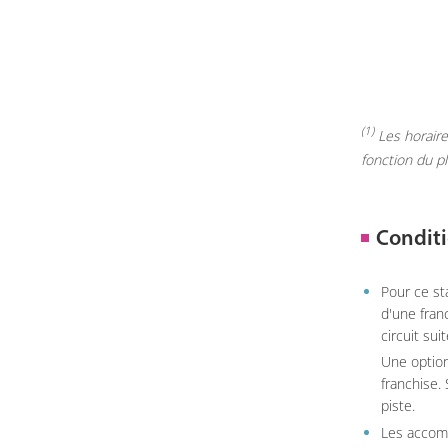
(1)
Les horaires
fonction du p
Conditi
Pour ce st
d'une fran
circuit sui
Une option
franchise.
piste.
Les accom