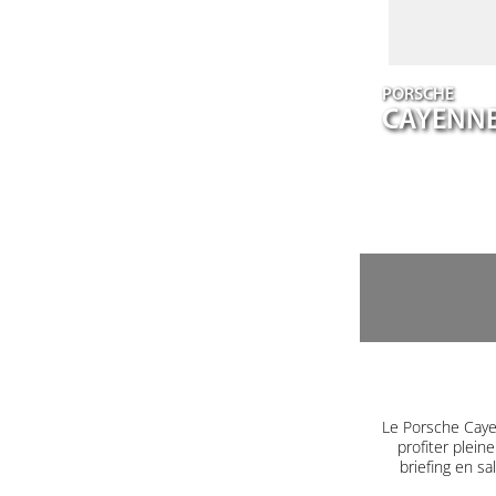
PORSCHE
CAYENN
Le Porsche Caye
profiter plein
briefing en s