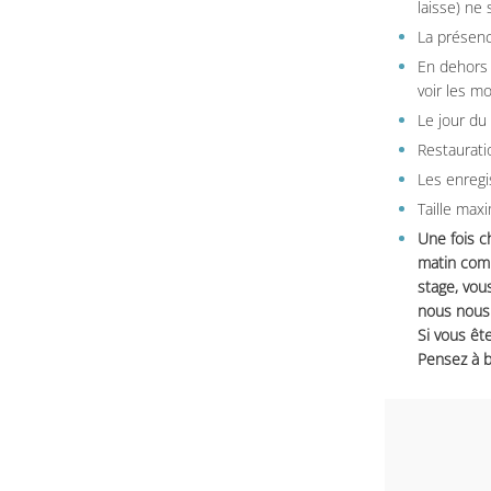
laisse) ne 
La présenc
En dehors 
voir les m
Le jour du
Restauratio
Les enregi
Taille max
Une fois c
matin comm
stage, vou
nous nous 
Si vous ête
Pensez à b