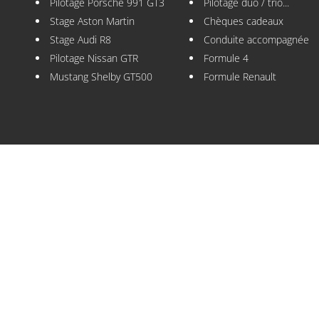
Pilotage Porsche 991 GT3
Pilotage duo / trio...
Stage Aston Martin
Chèques cadeaux
Stage Audi R8
Conduite accompagnée
Pilotage Nissan GTR
Formule 4
Mustang Shelby GT500
Formule Renault