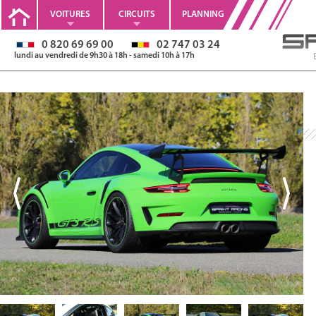
VOITURES
CIRCUITS
PLANNING
0 820 69 69 00
02 747 03 24
lundi au vendredi de 9h30 à 18h - samedi 10h à 17h