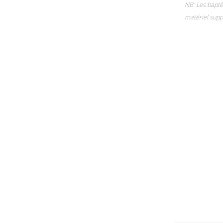
NB: Les baptê
matériel supp