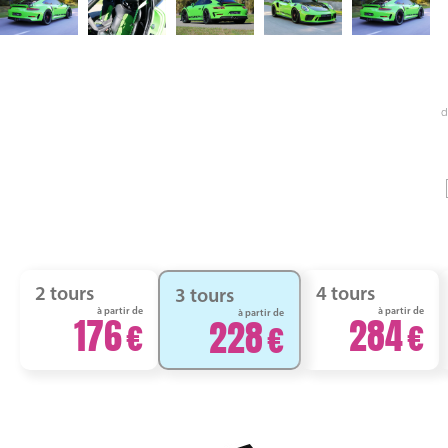
d
2 tours
4 tours
3 tours
à partir de
à partir de
à partir de
176
284
228