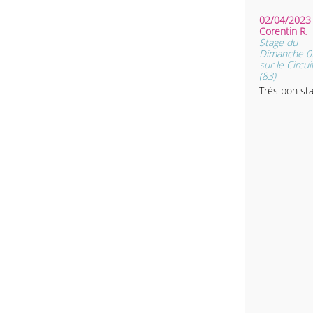
02/04/2023 
Corentin R.
Stage du
Dimanche 02
sur le Circui
(83)
Très bon st