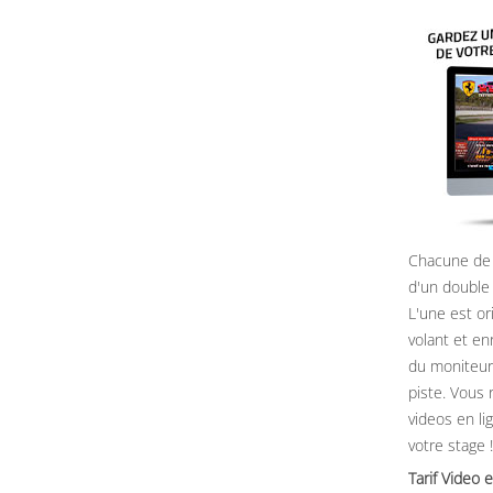
Chacune de 
d'un double
L'une est or
volant et e
du moniteur, 
piste. Vous 
videos en li
votre stage !
Tarif Vide