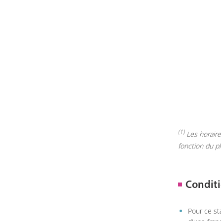
(1)
Les horaires
fonction du p
Conditi
Pour ce st