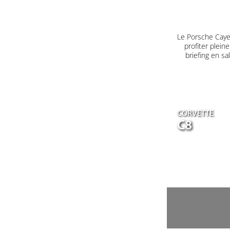
Le Porsche Caye
profiter plein
briefing en s
CORVETTE
C8