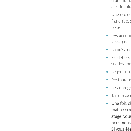
d'une fran
circuit sui
Une option
franchise.
piste.
Les accom
laisse) ne 
La présenc
En dehors 
voir les m
Le jour du
Restauratio
Les enregi
Taille max
Une fois c
matin comm
stage, vou
nous nous 
Si vous ête