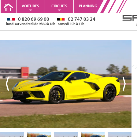
VOITURES
CIRCUITS
PLANNING
0 820 69 69 00
02 747 03 24
lundi au vendredi de 9h30 à 18h - samedi 10h à 17h