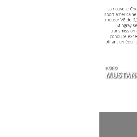
La nouvelle Che
sport américaine
moteur V8 de 6,2
Stingray s
transmission 
conduite excep
offrant un équil
FORD
MUSTANG