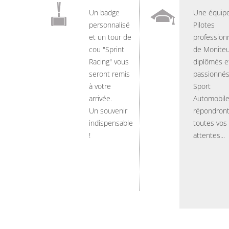
Un badge
Une équip
personnalisé
Pilotes
et un tour de
professionn
cou "Sprint
de Moniteu
Racing" vous
diplômés e
seront remis
passionnés
à votre
Sport
arrivée.
Automobil
Un souvenir
répondront
indispensable
toutes vos
!
attentes...