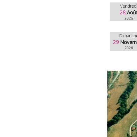
Vendred
28
Aoû
2026
Dimanch
29
Novem
2026