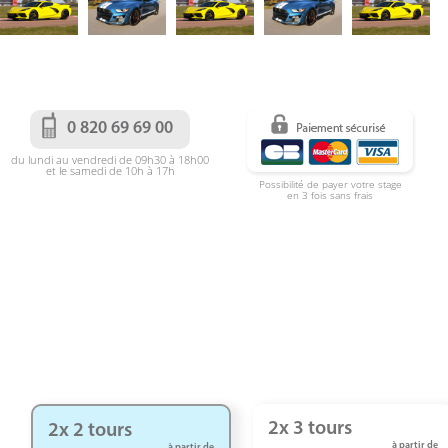
0 820 69 69 00
du lundi au vendredi de 09h30 à 18h00
et le samedi de 10h à 17h
Possibilité de payer votre stage
en 3 fois sans frais
2x 3 tours
2x 2 tours
à partir de
à partir de