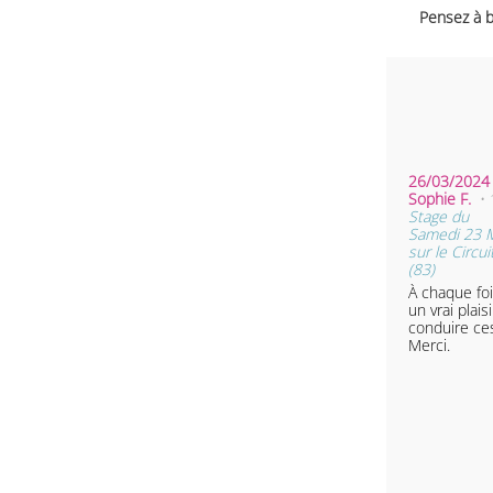
Pensez à b
26/03/2024 
Sophie F.
•
Stage du
Samedi 23 
sur le Circui
(83)
À chaque foi
un vrai plais
conduire ces
Merci.