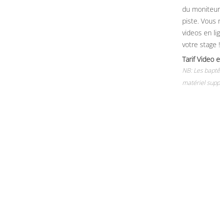
du moniteur, 
piste. Vous 
videos en li
votre stage !
Tarif Vide
NB: Les baptê
matériel supp