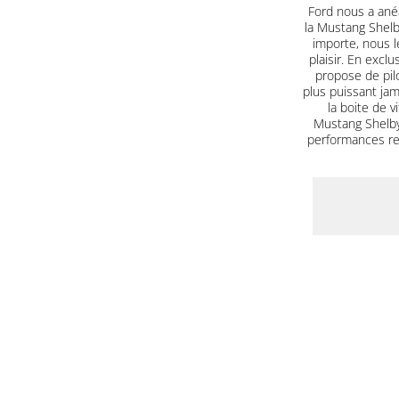
Ford nous a ané
la Mustang Shel
importe, nous le
plaisir. En excl
propose de pilo
plus puissant jam
la boite de 
Mustang Shelby
performances red