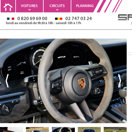
VOITURES
CIRCUITS
PLANNING
0 820 69 69 00
02 747 03 24
lundi au vendredi de 9h30 à 18h - samedi 10h à 17h