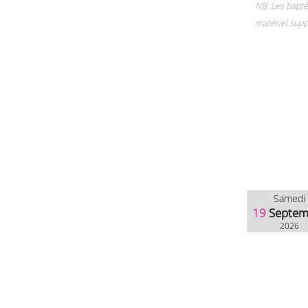
NB: Les baptê
matériel supp
Samedi
19
Septem
2026