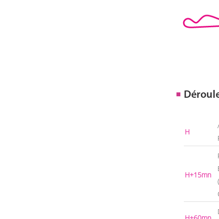
Déroul
H
H+15mn
H+60mn