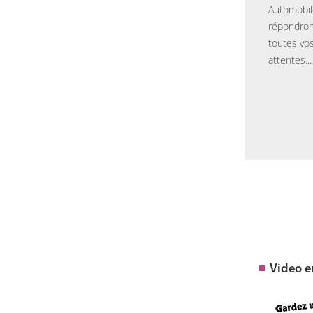
Automobil
répondron
toutes vo
attentes...
Video 