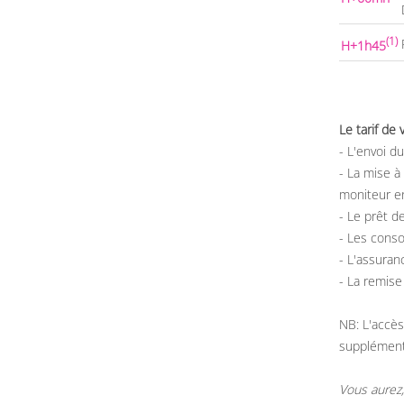
(1)
H+1h45
Le tarif de
- L'envoi d
- La mise à 
moniteur en
- Le prêt d
- Les conso
- L'assuran
- La remise
NB: L'accès
supplémen
Vous aurez,