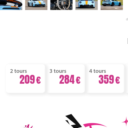
d
2 tours
3 tours
4 tours
209
284
359