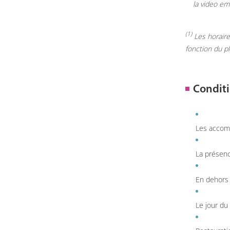
la video em
(1)
Les horaires
fonction du p
Conditi
Les accom
La présenc
En dehors 
Le jour du