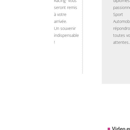
Racing" vous
diplômés
seront remis
passionn
à votre
Sport
arrivée.
Automobi
Un souvenir
répondro
indispensable
toutes v
!
attentes..
Video 