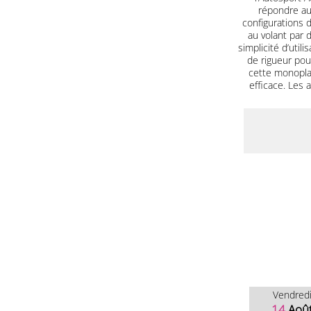
répondre aux
configurations 
au volant par 
simplicité d’util
de rigueur pou
cette monopla
efficace. Les
Vendred
14
Aoû