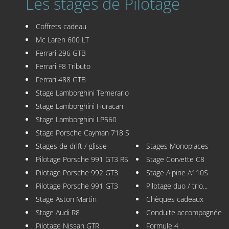
Les stages de Pilotage
Coffrets cadeau
Mc Laren 600 LT
Ferrari 296 GTB
Ferrari F8 Tributo
Ferrari 488 GTB
Stage Lamborghini Temerario
Stage Lamborghini Huracan
Stage Lamborghini LP560
Stage Porsche Cayman 718 S
Stages de drift / glisse
Stages Monoplaces
Pilotage Porsche 991 GT3 RS
Stage Corvette C8
Pilotage Porsche 992 GT3
Stage Alpine A110S
Pilotage Porsche 991 GT3
Pilotage duo / trio...
Stage Aston Martin
Chèques cadeaux
Stage Audi R8
Conduite accompagnée
Pilotage Nissan GTR
Formule 4