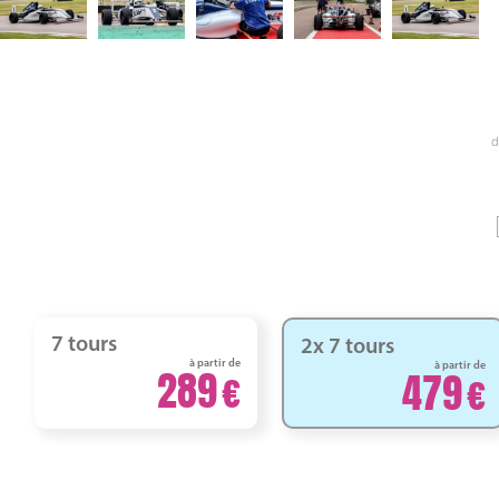
d
7 tours
2x 7 tours
à partir de
à partir de
289
479