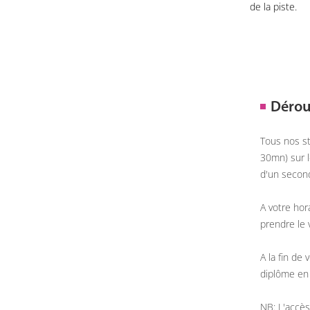
de la piste.
Dérou
Tous nos st
30mn) sur l
d'un second
A votre hor
prendre le v
A la fin de
diplôme en 
NB: L'accès