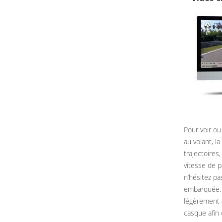
Pour voir ou
au volant, l
trajectoires
vitesse de 
n’hésitez pa
embarquée. 
légèrement 
casque afin 