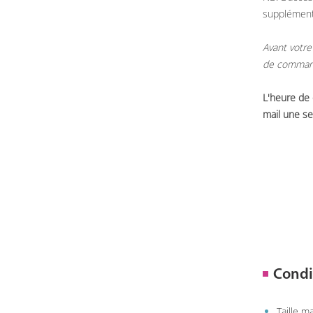
supplémen
Avant votre
de commande
L'heure de
mail une se
Condi
Taille 