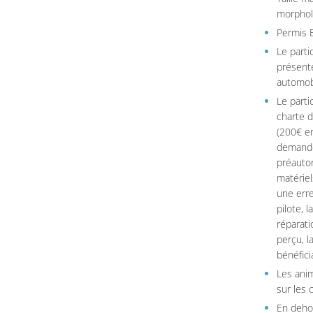
morpholo
Permis B
Le parti
présente
automob
Le parti
charte 
(200€ en
demandé
préautor
matériel
une erre
pilote, 
réparati
perçu, l
bénéficia
Les ani
sur les c
En dehor