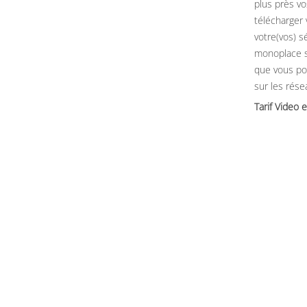
plus près vo
télécharger
votre(vos) sé
monoplace 
que vous po
sur les rése
Tarif Video