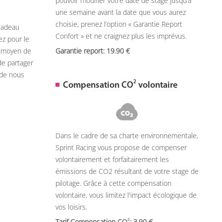
pouvoir modifier votre date de stage jusqu’à
une semaine avant la date que vous aurez
choisie, prenez l’option « Garantie Report
 cadeau
Confort » et ne craignez plus les imprévus.
ez pour le
n moyen de
Garantie report: 19.90
de partager
 de nous
2
Compensation CO
volontaire
Dans le cadre de sa charte environnementale,
Sprint Racing vous propose de compenser
volontairement et forfaitairement les
émissions de CO2 résultant de votre stage de
pilotage. Grâce à cette compensation
volontaire, vous limitez l'impact écologique de
vos loisirs.
2
Tarif Compensation CO
: 3,90