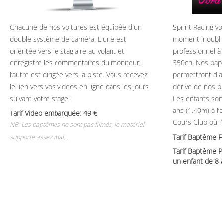
Chacune de nos voitures est équipée d'un
Sprint Racing v
double système de caméra. L'une est
moment inoubli
orientée vers le stagiaire au volant et
professionnel à
enregistre les commentaires du moniteur,
350ch. Nos bap
l’autre est dirigée vers la piste. Vous recevez
permettront d'ap
le lien vers vos videos en ligne dans les jours
dérive de nos p
suivant votre stage !
Les enfants son
ans (1.40m) à l
Tarif Video embarquée: 49
Cours Club où l
NB: Les baptêmes ne sont pas filmés, le matériel
Tarif Baptême 
supporte assez mal...
Tarif Baptême P
un enfant de 8