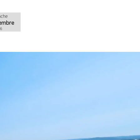
nche
embre
26