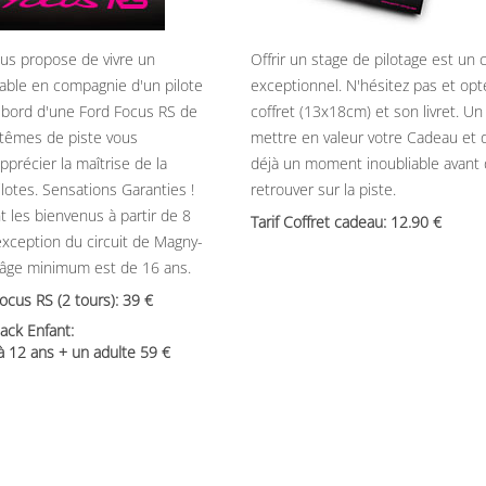
ous propose de vivre un
Offrir un stage de pilotage est un
able en compagnie d'un pilote
exceptionnel. N'hésitez pas et opt
 bord d'une Ford Focus RS de
coffret (13x18cm) et son livret. U
têmes de piste vous
mettre en valeur votre Cadeau et 
précier la maîtrise de la
déjà un moment inoubliable avant
ilotes. Sensations Garanties !
retrouver sur la piste.
t les bienvenus à partir de 8
Tarif Coffret cadeau: 12.90
’exception du circuit de Magny-
’âge minimum est de 16 ans.
Focus RS (2 tours): 39
ack Enfant:
 à 12 ans + un adulte 59