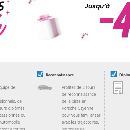
Reconnaissance
Dipl
quipe de
Profitez de 2 tours
s
de reconnaissance
sionnels, de
de la piste en
eurs diplômés
Porsche Cayenne
 passionnés du
pour vous familiariser
 Automobile
avec les trajectoires,
dront à toutes
les zones de