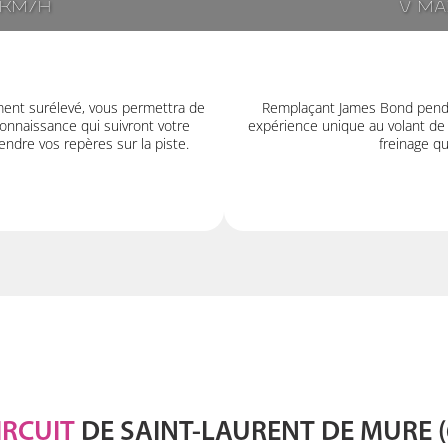
7km/h
V ma
ment surélevé, vous permettra de
Remplaçant James Bond pendan
onnaissance qui suivront votre
expérience unique au volant de
ndre vos repères sur la piste.
freinage q
IRCUIT
DE SAINT-LAURENT DE MURE (