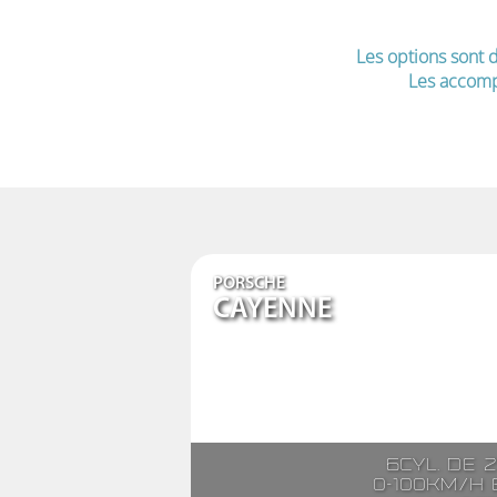
Les options sont d
Les accomp
PORSCHE
CAYENNE
6cyl. de 
0-100km/h e