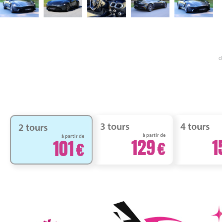
d
3 tours
4 tours
2 tours
à partir de
à partir de
129
1
101