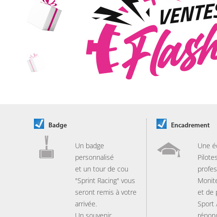
Badge
Encadrement
Un badge
Une é
personnalisé
Pilote
et un tour de cou
profes
"Sprint Racing" vous
Monit
seront remis à votre
et de
arrivée.
Sport
Un souvenir
répon