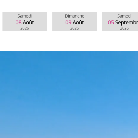
Samedi
Dimanche
Samedi
08
Août
09
Août
05
Septemb
2026
2026
2026