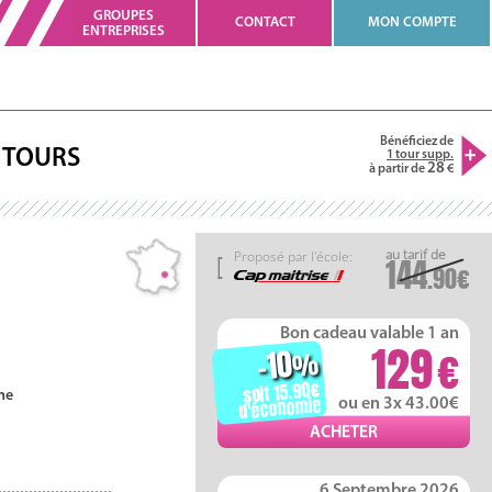
GROUPES
CONTACT
MON COMPTE
ENTREPRISES
Bénéficiez de
TOURS
1 tour supp.
28
à partir de
Proposé par l'école:
144
.90
Bon cadeau valable 1 an
129
-10
%
soit 15.90
ne
d'économie
ou en 3x 43.00
6 Septembre 2026