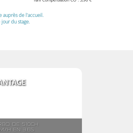
e auprès de l'accueil.
jour du stage.
ANTAGE
rbo de 510ch
m/h en 3.6s