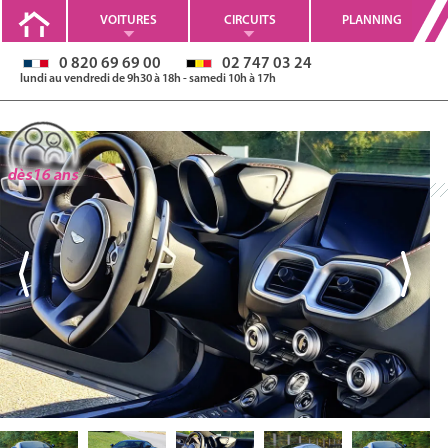
VOITURES
CIRCUITS
PLANNING
0 820 69 69 00
02 747 03 24
lundi au vendredi de 9h30 à 18h - samedi 10h à 17h