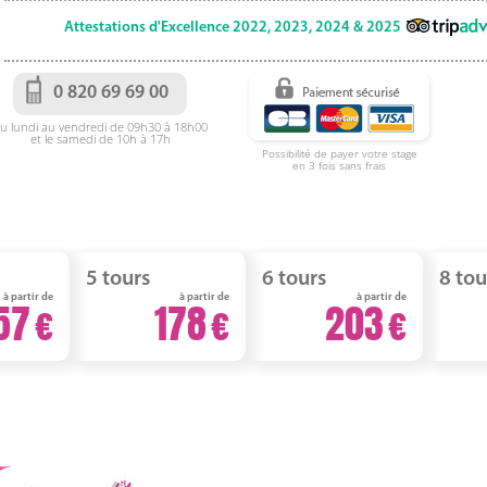
Attestations d'Excellence 2022, 2023, 2024 & 2025
0 820 69 69 00
u lundi au vendredi de 09h30 à 18h00
et le samedi de 10h à 17h
Possibilité de payer votre stage
en 3 fois sans frais
5 tours
6 tours
8 tou
à partir de
à partir de
à partir de
57
178
203