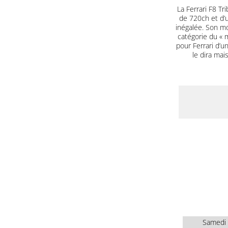
La Ferrari F8 T
de 720ch et d’u
inégalée. Son mo
catégorie du « m
pour Ferrari d’u
le dira mai
Samedi