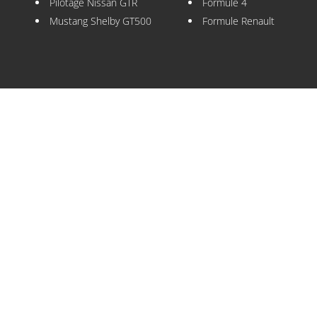
Pilotage Nissan GTR
Formule 4
Mustang Shelby GT500
Formule Renault