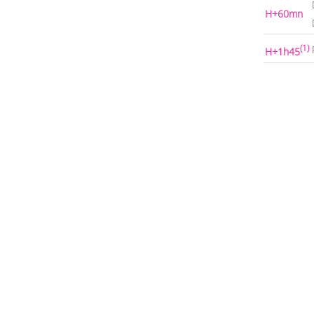
H+60mn
(1)
H+1h45