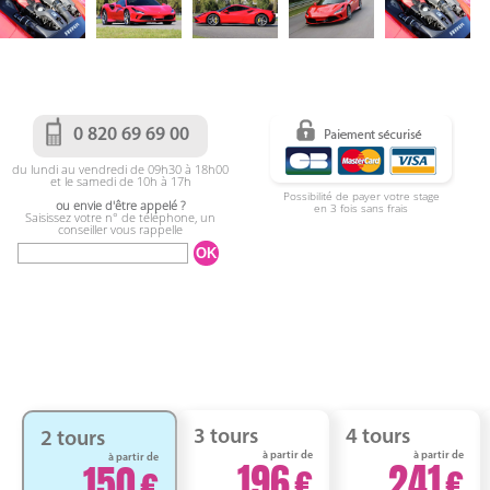
0 820 69 69 00
du lundi au vendredi de 09h30 à 18h00
et le samedi de 10h à 17h
Possibilité de payer votre stage
ou envie d'être appelé ?
en 3 fois sans frais
Saisissez votre n° de téléphone, un
conseiller vous rappelle
3 tours
4 tours
2 tours
à partir de
à partir de
à partir de
196
241
150