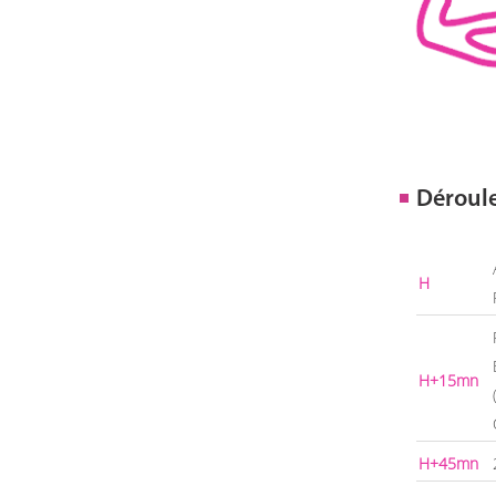
Déroul
H
H+15mn
H+45mn