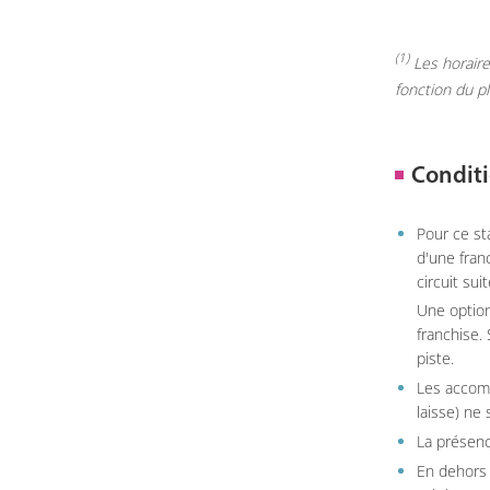
(1)
Les horaires
fonction du p
Conditi
Pour ce st
d'une fran
circuit sui
Une option
franchise.
piste.
Les accom
laisse) ne 
La présenc
En dehors 