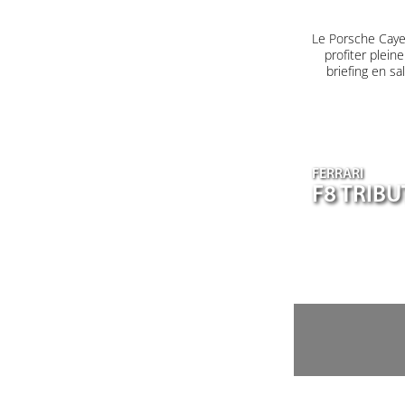
Le Porsche Caye
profiter plein
briefing en s
FERRARI
F8 TRIB