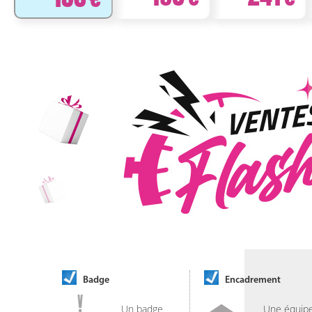
Badge
Encadrement
Un badge
Une équip