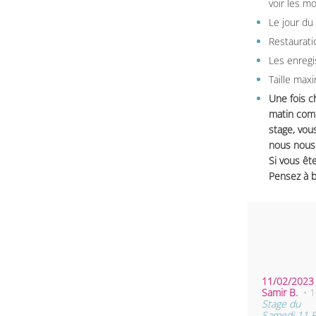
voir les m
Le jour du
Restauratio
Les enregi
Taille max
Une fois c
matin comm
stage, vou
nous nous 
Si vous ête
Pensez à b
11/02/2023 
Samir B.
• 
Stage du
Samedi 11 F