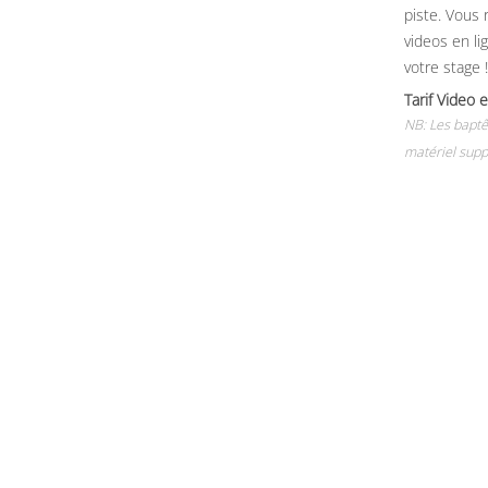
piste. Vous 
videos en li
votre stage !
Tarif Vide
NB: Les baptê
matériel supp