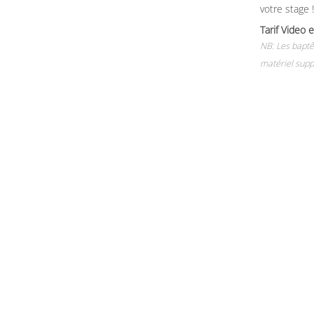
votre stage !
Tarif Vide
NB: Les baptê
matériel supp