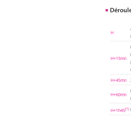
Déroul
H
H+15mn
H+45mn
H+60mn
(1)
H+1h45