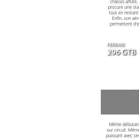
châssis affûté
procure une sta
tout en restant
Enfin, son aé
permettent d'e
FERRARI
296 GTB
6
Même débutant, 
sur circuit. Même
puissant avec se