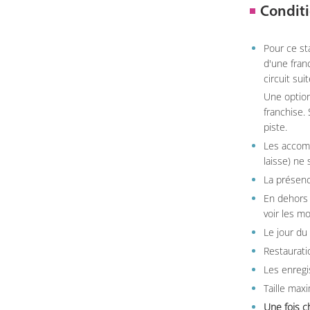
Conditi
Pour ce st
d'une fran
circuit sui
Une option
franchise.
piste.
Les accom
laisse) ne 
La présenc
En dehors 
voir les m
Le jour du
Restauratio
Les enregi
Taille max
Une fois c