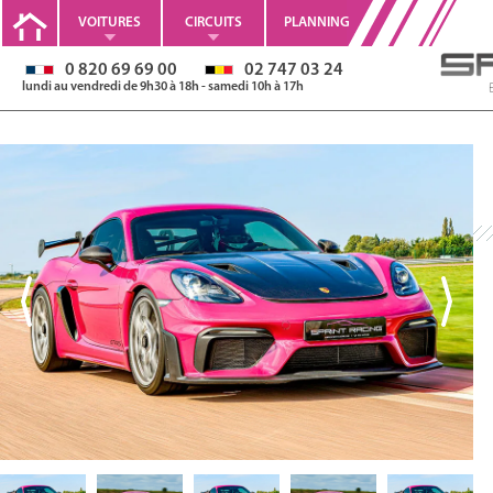
VOITURES
CIRCUITS
PLANNING
0 820 69 69 00
02 747 03 24
lundi au vendredi de 9h30 à 18h - samedi 10h à 17h