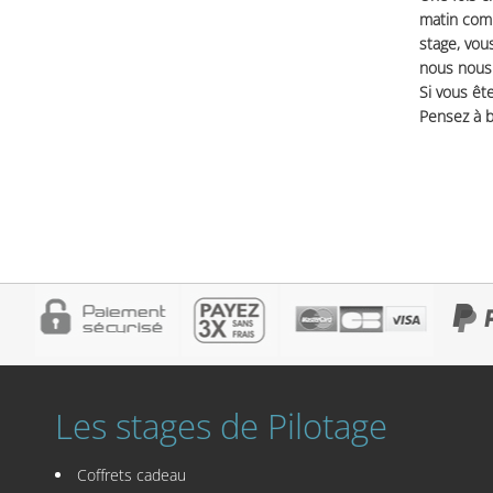
matin comm
stage, vou
nous nous 
Si vous ête
Pensez à b
Les stages de Pilotage
Coffrets cadeau