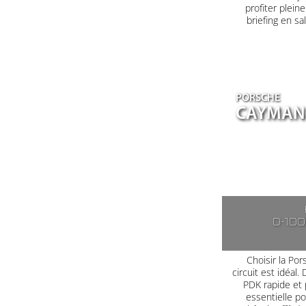
profiter plein
briefing en s
PORSCHE
CAYMAN 
0-10
Choisir la Po
circuit est idéal
PDK rapide et 
essentielle po