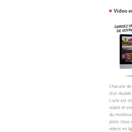
Video 
Chacune de 
d'un double
L'une est or
volant et e
du moniteur, 
piste. Vous 
videos en li