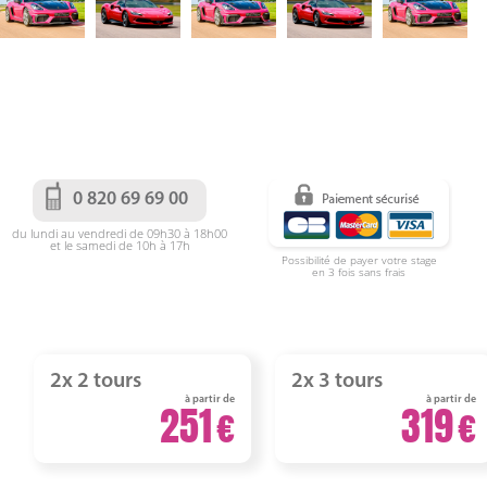
0 820 69 69 00
du lundi au vendredi de 09h30 à 18h00
et le samedi de 10h à 17h
Possibilité de payer votre stage
en 3 fois sans frais
2x 2 tours
2x 3 tours
à partir de
à partir de
251
319