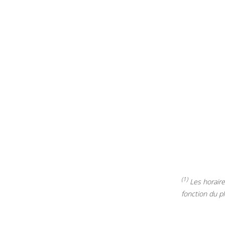
(1)
Les horaires
fonction du p