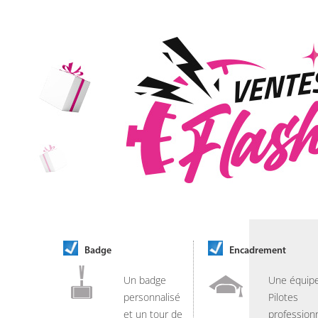
Badge
Encadrement
Un badge
Une équip
personnalisé
Pilotes
et un tour de
professionn