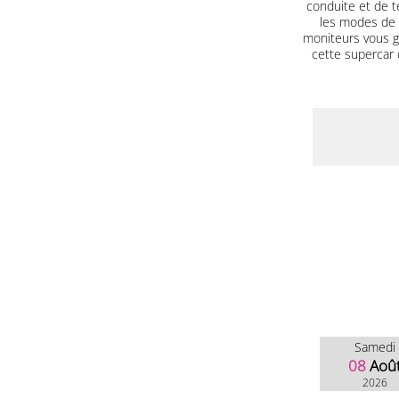
conduite et de t
les modes de c
moniteurs vous g
cette supercar
Samedi
08
Aoû
2026