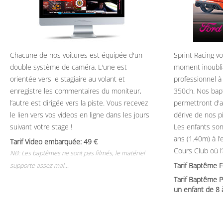
Chacune de nos voitures est équipée d'un
Sprint Racing v
double système de caméra. L'une est
moment inoubli
orientée vers le stagiaire au volant et
professionnel à
enregistre les commentaires du moniteur,
350ch. Nos bap
l’autre est dirigée vers la piste. Vous recevez
permettront d'ap
le lien vers vos videos en ligne dans les jours
dérive de nos p
suivant votre stage !
Les enfants son
ans (1.40m) à l
Tarif Video embarquée: 49
Cours Club où l
NB: Les baptêmes ne sont pas filmés, le matériel
Tarif Baptême 
supporte assez mal...
Tarif Baptême P
un enfant de 8