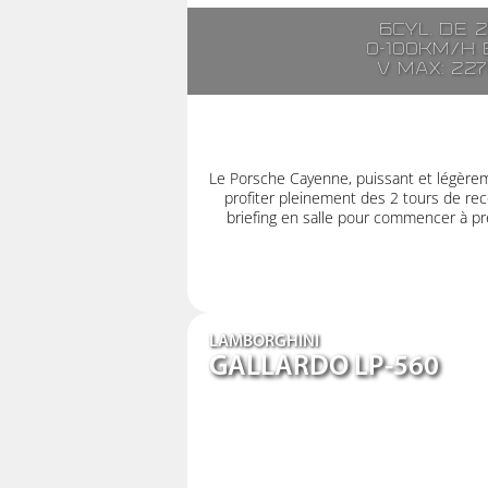
6cyl. de 
0-100km/h e
V max: 22
Le Porsche Cayenne, puissant et légère
profiter pleinement des 2 tours de rec
briefing en salle pour commencer à pre
LAMBORGHINI
GALLARDO LP-560