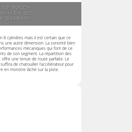
l. de 620ch
km/h en 3.1s
x: 331km/h
 8 cylindres mais il est certain que ce
s une autre dimension. La sonorité bien
 performances mécaniques qui font de ce
nts de son segment. La répartition des
 offre une tenue de route parfaite. Le
suffira de chatouiller l’accélérateur pour
re en monstre lâché sur la piste.