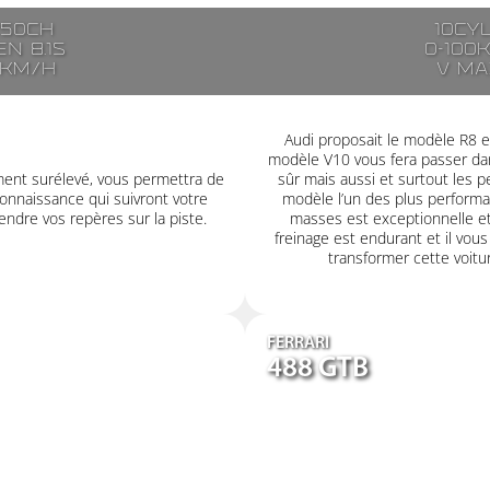
250ch
10cy
n 8.1s
0-100
7km/h
V ma
Audi proposait le modèle R8 en
modèle V10 vous fera passer dan
ment surélevé, vous permettra de
sûr mais aussi et surtout les
onnaissance qui suivront votre
modèle l’un des plus performa
ndre vos repères sur la piste.
masses est exceptionnelle et
freinage est endurant et il vous 
transformer cette voitu
FERRARI
488 GTB