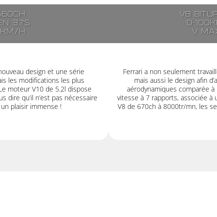
560ch
V8 bitu
n 3,7s
0-100k
5km/h
V ma
nouveau design et une série
Ferrari a non seulement travail
s les modifications les plus
mais aussi le design afin d
 Le moteur V10 de 5.2l dispose
aérodynamiques comparée à la 
s dire qu’il n’est pas nécessaire
vitesse à 7 rapports, associée à
r un plaisir immense !
V8 de 670ch à 8000tr/mn, les se