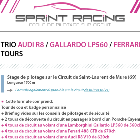
Ecole de Pilotage sur Circuit
TRIO
AUDI
R8
/
GALLARDO
LP560
/
FERRAR
TOURS
Stage de pilotage sur le Circuit de Saint-Laurent de Mure (69)
Longueur 1700 m
Formule également disponible sur le circuit
de la Bresse (71)
Cette formule comprend:
Tour de cou et badge personnalisé
+ Briefing video sur les conseils de pilotage et de sécurité
+ 2 tours de découverte du circuit en passager à bord d'un Porsche Cayen
+ 4 tours de circuit au volant d'une Lamborghini Gallardo LP560 de 560c
+ 4 tours de circuit au volant d'une Ferrari 488 GTB de 670ch
+ 4 tours de circuit au volant d'une Audi R8 V10 de 620ch