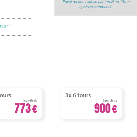
Envoi du bon cadeau par email en 15mn
après la commande
tours
3x 6 tours
à partir de
à partir de
773
900