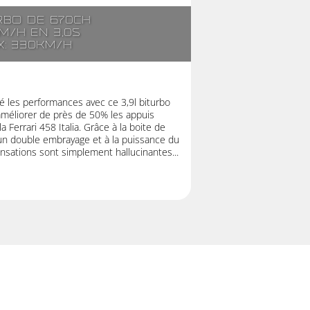
rbo de 670ch
m/h en 3,0s
x: 330km/h
lé les performances avec ce 3,9l biturbo
’améliorer de près de 50% les appuis
Ferrari 458 Italia. Grâce à la boite de
 un double embrayage et à la puissance du
nsations sont simplement hallucinantes...