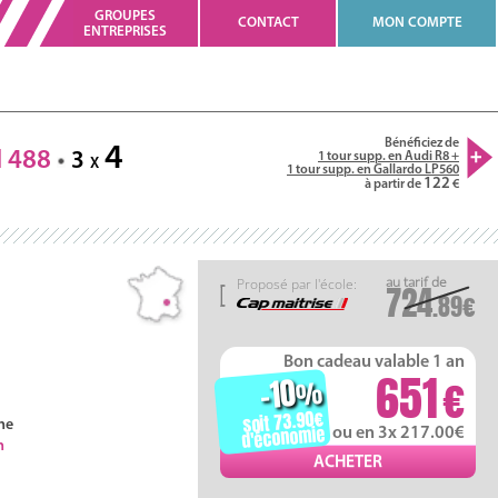
GROUPES
CONTACT
MON COMPTE
ENTREPRISES
Bénéficiez de
4
I
488
3
1 tour supp. en Audi R8 +
X
1 tour supp. en Gallardo LP560
122
à partir de
Proposé par l'école:
724
.89
Bon cadeau valable 1 an
651
-10
%
soit 73.90
ne
d'économie
ou en 3x 217.00
h