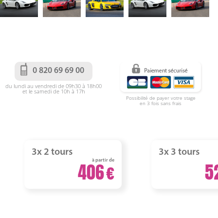
0 820 69 69 00
du lundi au vendredi de 09h30 à 18h00
et le samedi de 10h à 17h
Possibilité de payer votre stage
en 3 fois sans frais
3x 2 tours
3x 3 tours
à partir de
406
5