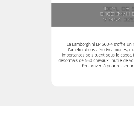
10cyl. de 
0-100km/h e
V max: 32
La Lamborghini LP 560-4 s'offre un 
d'améliorations aérodynamiques, mai
importantes se situent sous le capot.
désormais de 560 chevaux, inutile de vou
d'en arriver là pour ressenti