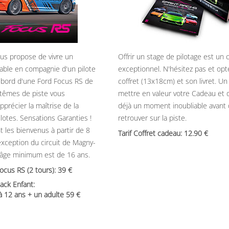
ous propose de vivre un
Offrir un stage de pilotage est un
able en compagnie d'un pilote
exceptionnel. N'hésitez pas et opt
 bord d'une Ford Focus RS de
coffret (13x18cm) et son livret. U
têmes de piste vous
mettre en valeur votre Cadeau et 
précier la maîtrise de la
déjà un moment inoubliable avant
ilotes. Sensations Garanties !
retrouver sur la piste.
t les bienvenus à partir de 8
Tarif Coffret cadeau: 12.90
’exception du circuit de Magny-
’âge minimum est de 16 ans.
Focus RS (2 tours): 39
ack Enfant:
 à 12 ans + un adulte 59