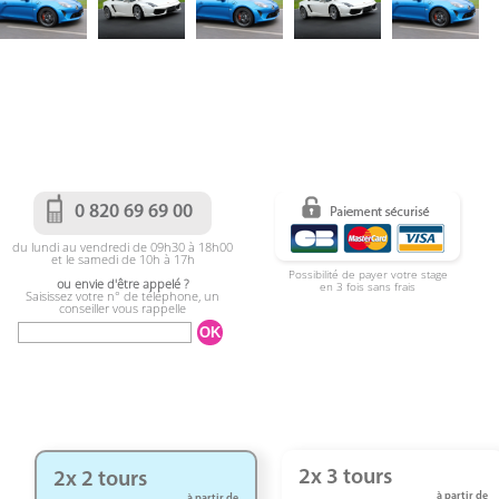
0 820 69 69 00
du lundi au vendredi de 09h30 à 18h00
et le samedi de 10h à 17h
Possibilité de payer votre stage
ou envie d'être appelé ?
en 3 fois sans frais
Saisissez votre n° de téléphone, un
conseiller vous rappelle
2x 3 tours
2x 2 tours
à partir de
à partir de