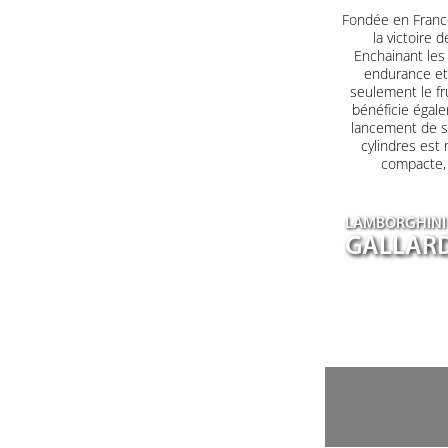
Fondée en France
la victoire 
Enchainant les 
endurance et 
seulement le fr
bénéficie égale
lancement de s
cylindres est
compacte, a
LAMBORGHINI
GALLARD