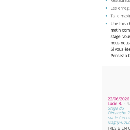
Restauratio
Les enregi
Taille max
Une fois c
matin comm
stage, vou
nous nous 
Si vous ête
Pensez à b
22/06/2026 
Lucie B.
• 9
Stage du
Dimanche 21
sur le Circui
Magny-Cours
TRES BIEN 