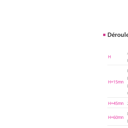
Déroul
H
H+15mn
H+45mn
H+60mn