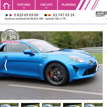
VOITURES
CIRCUITS
PLANNING
0 820 69 69 00
02 747 03 24
lundi au vendredi de 9h30 à 18h - samedi 10h à 17h