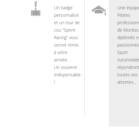
Un badge
Une équip
personnalisé
Pilotes
et un tour de
professionn
cou "Sprint
de Moniteu
Racing" vous
diplômés e
seront remis
passionnés
à votre
Sport
arrivée.
Automobil
Un souvenir
répondront
indispensable
toutes vos
!
attentes...