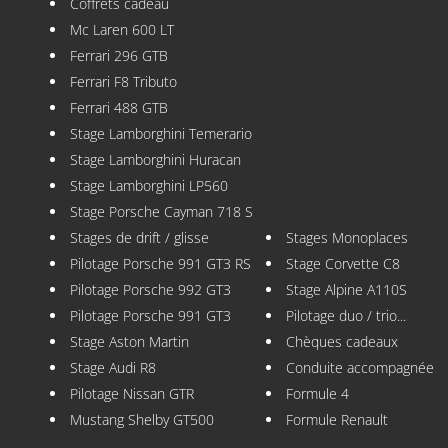
Coffrets cadeau
Mc Laren 600 LT
Ferrari 296 GTB
Ferrari F8 Tributo
Ferrari 488 GTB
Stage Lamborghini Temerario
Stage Lamborghini Huracan
Stage Lamborghini LP560
Stage Porsche Cayman 718 S
Stages de drift / glisse
Stages Monoplaces
Pilotage Porsche 991 GT3 RS
Stage Corvette C8
Pilotage Porsche 992 GT3
Stage Alpine A110S
Pilotage Porsche 991 GT3
Pilotage duo / trio...
Stage Aston Martin
Chèques cadeaux
Stage Audi R8
Conduite accompagnée
Pilotage Nissan GTR
Formule 4
Mustang Shelby GT500
Formule Renault