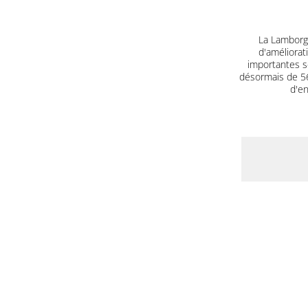
La Lamborgh
d'améliorat
importantes s
désormais de 560
d'en