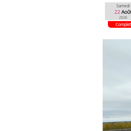
Samedi
22
Aoû
2026
Complet