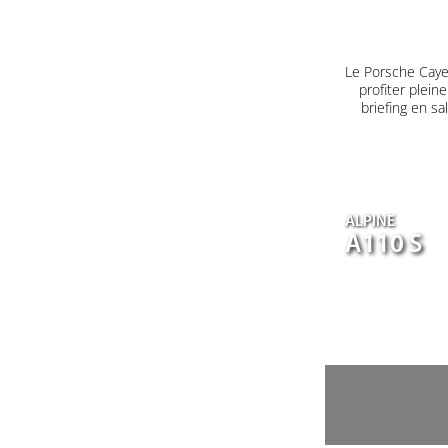
Le Porsche Caye
profiter plein
briefing en s
ALPINE
A110 S