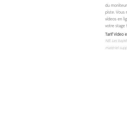
du moniteur, 
piste. Vous 
videos en li
votre stage !
Tarif Vide
NB: Les baptê
matériel supp