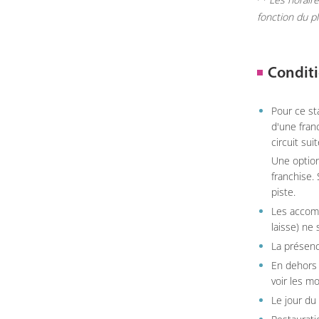
fonction du p
Conditi
Pour ce st
d'une fran
circuit sui
Une option
franchise.
piste.
Les accom
laisse) ne 
La présenc
En dehors 
voir les m
Le jour du