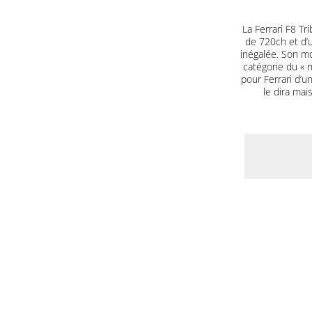
La Ferrari F8 T
de 720ch et d’u
inégalée. Son mo
catégorie du « m
pour Ferrari d’u
le dira mai