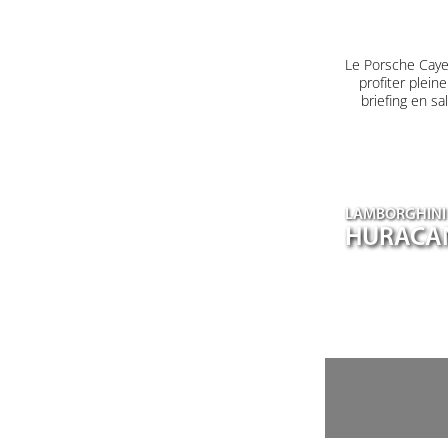
Le Porsche Caye
profiter plein
briefing en s
LAMBORGHINI
HURACA