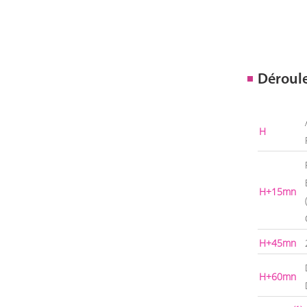
Déroul
H
H+15mn
H+45mn
H+60mn