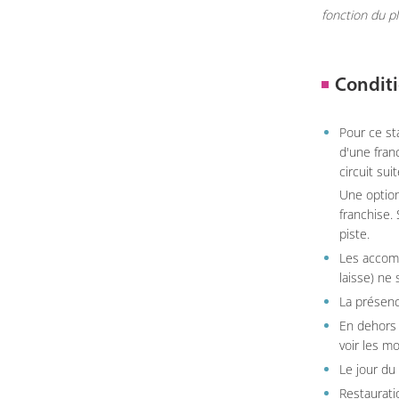
fonction du p
Conditi
Pour ce st
d'une fran
circuit sui
Une option
franchise.
piste.
Les accom
laisse) ne 
La présenc
En dehors 
voir les m
Le jour du
Restauratio