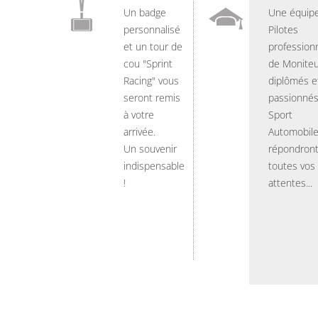
Un badge
Une équip
personnalisé
Pilotes
et un tour de
professionn
cou "Sprint
de Moniteu
Racing" vous
diplômés e
seront remis
passionnés
à votre
Sport
arrivée.
Automobil
Un souvenir
répondront
indispensable
toutes vos
!
attentes...