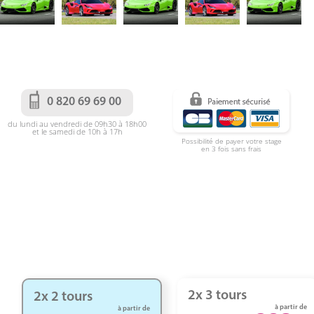
0 820 69 69 00
du lundi au vendredi de 09h30 à 18h00
et le samedi de 10h à 17h
Possibilité de payer votre stage
en 3 fois sans frais
2x 3 tours
2x 2 tours
à partir de
à partir de