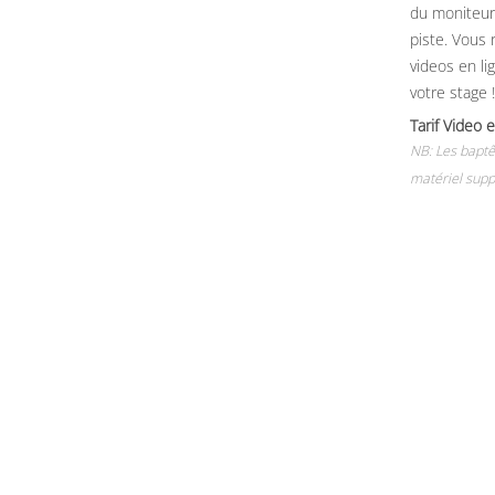
du moniteur, 
piste. Vous 
videos en li
votre stage !
Tarif Vide
NB: Les baptê
matériel supp