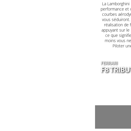
La Lamborghini H
performance et d
courbes aérodyn
vous séduiront. 
réalisation de 
appuyant sur le
ce que signifi
moins vous ne 
Piloter un
FERRARI
F8 TRIB