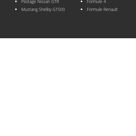
Pilotage Nissan GTR
Formule 4
Mustang Shelby GT500
Formule Renault