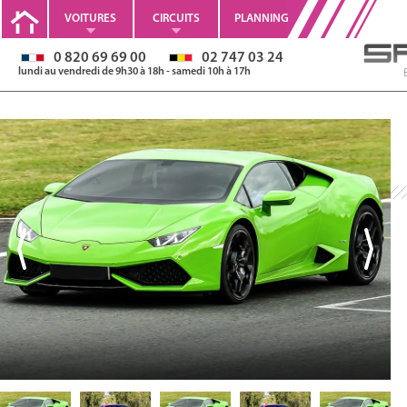
VOITURES
CIRCUITS
PLANNING
0 820 69 69 00
02 747 03 24
lundi au vendredi de 9h30 à 18h - samedi 10h à 17h