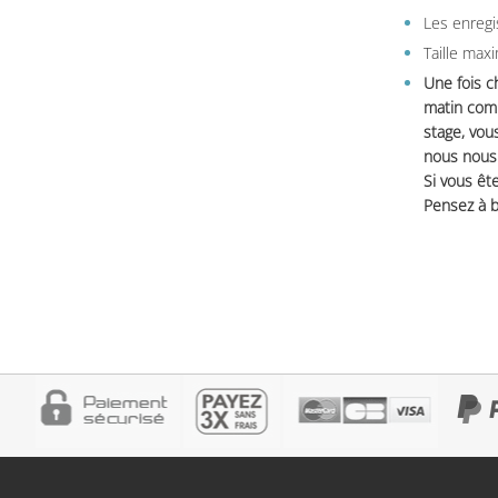
Les enregi
Taille max
Une fois c
matin comm
stage, vou
nous nous 
Si vous ête
Pensez à b