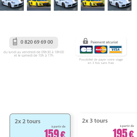
0 820 69 69 00
du lundi au vendredi de 09h30 à 18h00
et le samedi de 10h à 17h
Possibilité de payer votre stage
en 3 fois sans frais
2x 3 tours
2x 2 tours
à partir de
à partir de
195
159