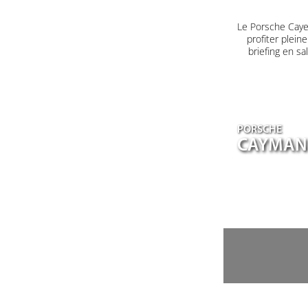
Le Porsche Caye
profiter plein
briefing en s
PORSCHE
CAYMAN