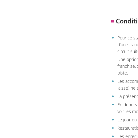
Conditi
Pour ce st
d'une fran
circuit sui
Une option
franchise.
piste.
Les accom
laisse) ne 
La présenc
En dehors 
voir les m
Le jour du
Restauratio
Les enregi