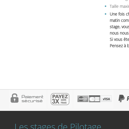
Taille max
Une fois c
matin comm
stage, vou
nous nous 
Si vous ête
Pensez à b
Les stages de Pilotage