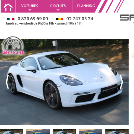
VOITURES
CIRCUITS
PLANNING
0 820 69 69 00
02 747 03 24
lundi au vendredi de 9h30 à 18h - samedi 10h à 17h