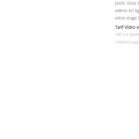
piste. Vous 
videos en li
votre stage !
Tarif Vide
NB: Les baptê
matériel supp