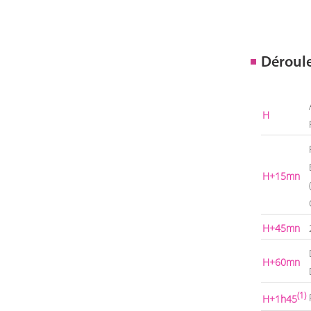
Déroul
H
H+15mn
H+45mn
H+60mn
(1)
H+1h45