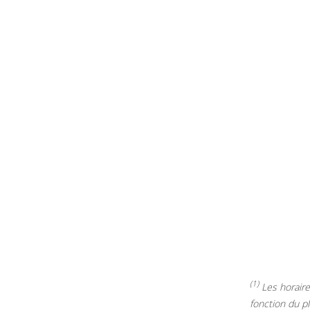
(1)
Les horaires
fonction du p