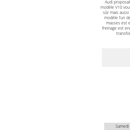
Audi proposait
modèle V10 vous
sûr mais aussi
modèle l’un d
masses est e
freinage est end
transfo
Samedi