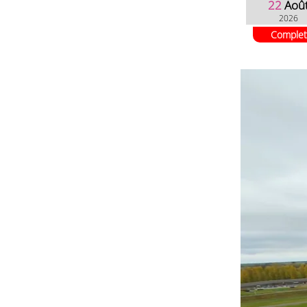
22
Aoû
2026
Complet