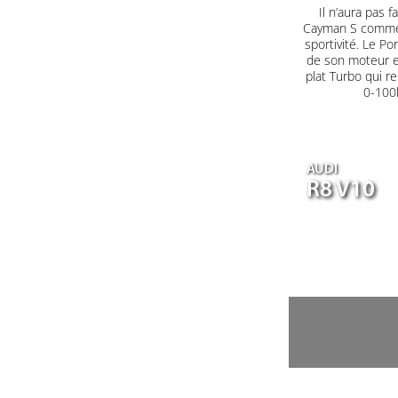
Il n’aura pas
Cayman S comme 
sportivité. Le P
de son moteur en
plat Turbo qui r
0-100k
AUDI
R8 V10