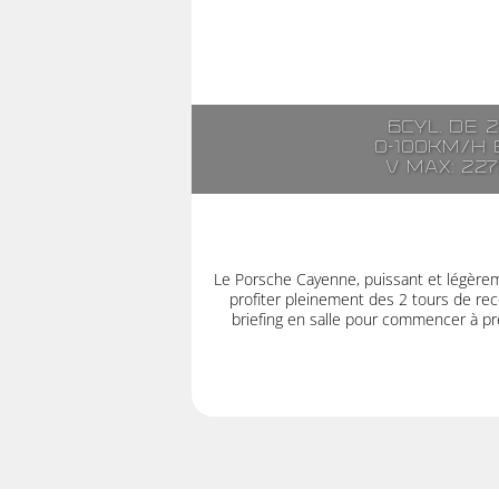
6cyl. de 
0-100km/h e
V max: 22
Le Porsche Cayenne, puissant et légère
profiter pleinement des 2 tours de rec
briefing en salle pour commencer à pre