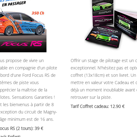
ous propose de vivre un
Offrir un stage de pilotage est un
able en compagnie d'un pilote
exceptionnel. N'hésitez pas et opt
 bord d'une Ford Focus RS de
coffret (13x18cm) et son livret. U
têmes de piste vous
mettre en valeur votre Cadeau et 
précier la maîtrise de la
déjà un moment inoubliable avant
ilotes. Sensations Garanties !
retrouver sur la piste.
t les bienvenus à partir de 8
Tarif Coffret cadeau: 12.90
’exception du circuit de Magny-
’âge minimum est de 16 ans.
Focus RS (2 tours): 39
ack Enfant: