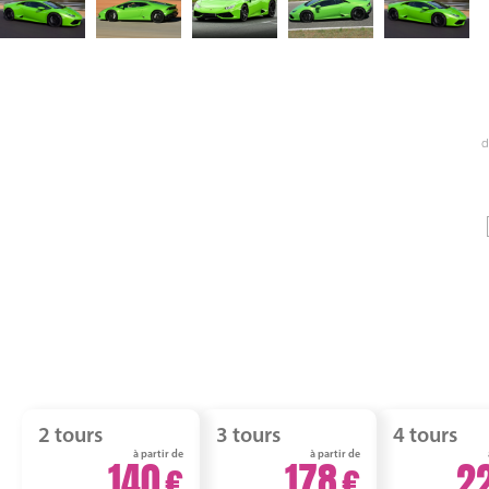
d
2 tours
3 tours
4 tours
à partir de
à partir de
140
178
2