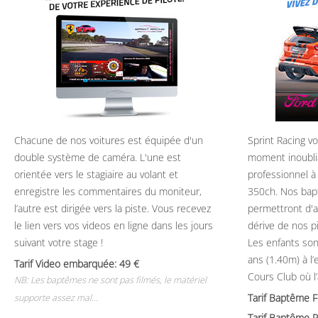
Chacune de nos voitures est équipée d'un
Sprint Racing v
double système de caméra. L'une est
moment inoubli
orientée vers le stagiaire au volant et
professionnel à
enregistre les commentaires du moniteur,
350ch. Nos bap
l’autre est dirigée vers la piste. Vous recevez
permettront d'ap
le lien vers vos videos en ligne dans les jours
dérive de nos p
suivant votre stage !
Les enfants son
ans (1.40m) à l
Tarif Video embarquée: 49
Cours Club où l
NB: Les baptêmes ne sont pas filmés, le matériel
Tarif Baptême 
supporte assez mal...
Tarif Baptême P