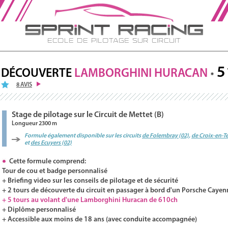
Ecole de Pilotage sur Circuit
5
DÉCOUVERTE
LAMBORGHINI
HURACAN
8 AVIS
Stage de pilotage sur le Circuit de Mettet (B)
Longueur 2300 m
Formule également disponible sur les circuits
de Folembray (02)
,
de Croix-en-Te
et
des Ecuyers (02)
Cette formule comprend:
Tour de cou et badge personnalisé
+ Briefing video sur les conseils de pilotage et de sécurité
+ 2 tours de découverte du circuit en passager à bord d'un Porsche Cayen
+ 5 tours au volant d'une Lamborghini Huracan de 610ch
+ Diplôme personnalisé
+ Accessible aux moins de 18 ans (avec conduite accompagnée)