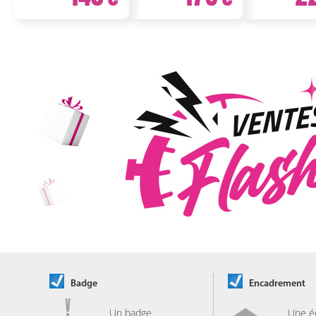
Badge
Encadrement
Un badge
Une é