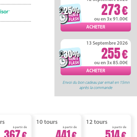
273
-25
%
ou en 3x 91.00
13 Septembre 2026
255
-30
%
ou en 3x 85.00
Envoi du bon cadeau par email en 15mn
après la commande
rs
10 tours
12 tours
à partir de
à partir de
à partir de
367
441
514