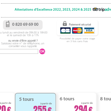
Attestations d'Excellence 2022, 2023, 2024 & 2025
0 820 69 69 00
u lundi au vendredi de 09h30 à 18h00
et le samedi de 10h à 17h
Possibilité de payer votre stage
ou envie d'être appelé ?
en 3 fois sans frais
Saisissez votre n° de téléphone, un
conseiller vous rappelle
6 tours
8 tou
5 tours
à partir de
à partir de
à partir de
20
294
255