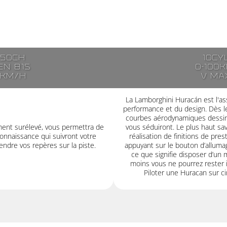
250ch
10cy
n 8.1s
0-100k
7km/h
V ma
La Lamborghini Huracán est l'ass
performance et du design. Dès le
courbes aérodynamiques dessiné
ment surélevé, vous permettra de
vous séduiront. Le plus haut savoi
onnaissance qui suivront votre
réalisation de finitions de pre
ndre vos repères sur la piste.
appuyant sur le bouton d’alluma
ce que signifie disposer d’un 
moins vous ne pourrez rester i
Piloter une Huracan sur cir