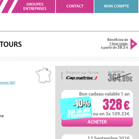
GROUPES
CONTACT
MON COMPTE
ENTREPRISES
Bénéficiez de
TOURS
1 tour supp.
38.5
à partir de
Proposé par l'école:
364
.89
rnois (62)
Bon cadeau valable 1 an
328
-10
%
soit 36.90
d'économie
ou en 3x 109.33
ne
12 Septembre 2026