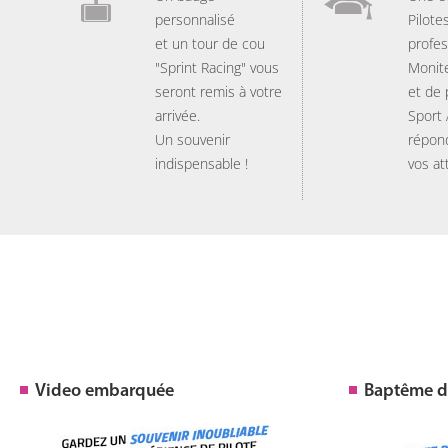
personnalisé
Pilote
et un tour de cou
profes
"Sprint Racing" vous
Monit
seront remis à votre
et de
arrivée.
Sport
Un souvenir
répon
indispensable !
vos at
Video embarquée
Baptême de