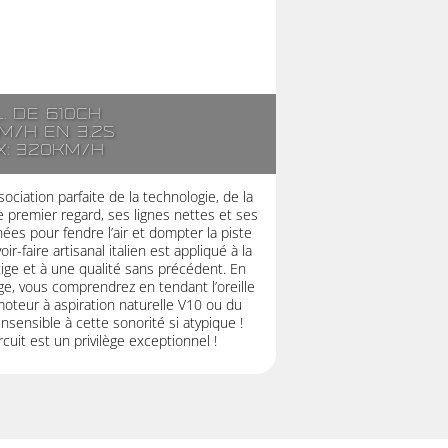
l. de 610ch
m/h en 3.2s
x: 320km/h
ociation parfaite de la technologie, de la
 premier regard, ses lignes nettes et ses
es pour fendre l’air et dompter la piste
r-faire artisanal italien est appliqué à la
stige et à une qualité sans précédent. En
ge, vous comprendrez en tendant l’oreille
moteur à aspiration naturelle V10 ou du
nsensible à cette sonorité si atypique !
cuit est un privilège exceptionnel !