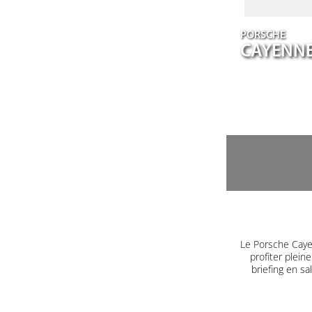
PORSCHE
CAYENN
Le Porsche Caye
profiter plein
briefing en s