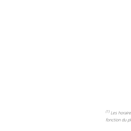
(1)
Les horaires
fonction du p