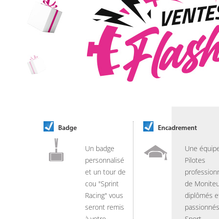
Badge
Encadrement
Un badge
Une équip
personnalisé
Pilotes
et un tour de
professionn
cou "Sprint
de Moniteu
Racing" vous
diplômés e
seront remis
passionnés
à votre
Sport