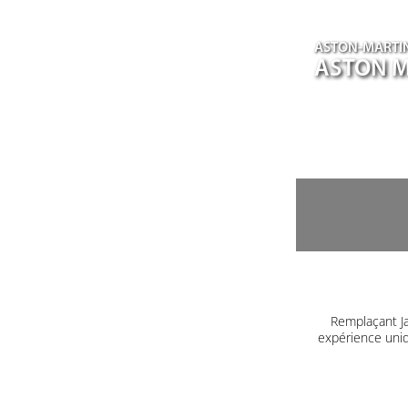
ASTON-MARTI
ASTON M
Remplaçant J
expérience uniq