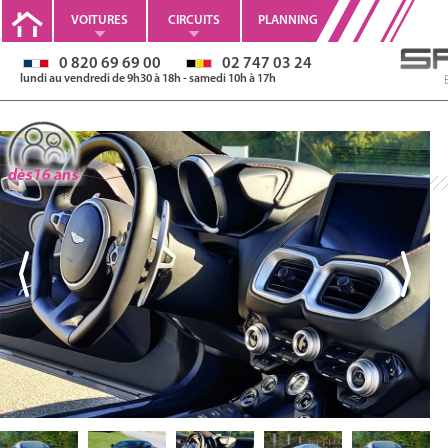
VOITURES
CIRCUITS
PLANNING
0 820 69 69 00
02 747 03 24
lundi au vendredi de 9h30 à 18h - samedi 10h à 17h