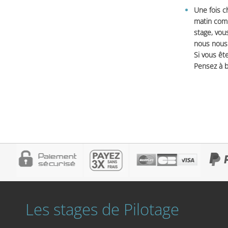
Une fois c
matin comm
stage, vou
nous nous 
Si vous ête
Pensez à b
Les stages de Pilotage