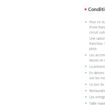
Conditi
Pour ce st
d'une fran
circuit sui
Une option
franchise.
piste.
Les accom
laisse) ne 
La présenc
En dehors 
voir les m
Le jour du
Restauratio
Les enregi
Taille max