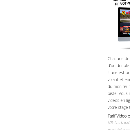
Chacune de 
d'un double
L'une est or
volant et e
du moniteur, 
piste. Vous 
videos en li
votre stage !
Tarif Vide
NB: Les baptê
matériel supp