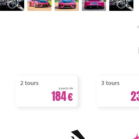
d
2 tours
3 tours
à partir de
184
2