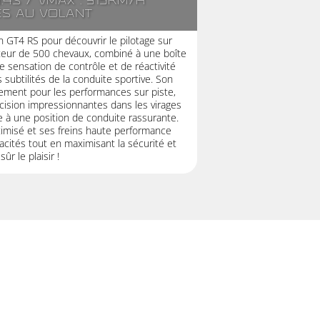
.4s / Vmax : 315km/h
es au volant
 GT4 RS pour découvrir le pilotage sur
moteur de 500 chevaux, combiné à une boîte
e sensation de contrôle et de réactivité
 subtilités de la conduite sportive. Son
uement pour les performances sur piste,
écision impressionnantes dans les virages
e à une position de conduite rassurante.
imisé et ses freins haute performance
acités tout en maximisant la sécurité et
sûr le plaisir !