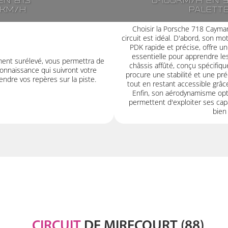
n 8.1s
0-100km/h en 3
7km/h
Palett
Choisir la Porsche 718 Cayman
circuit est idéal. D'abord, son 
PDK rapide et précise, offre un
essentielle pour apprendre les
ment surélevé, vous permettra de
châssis affûté, conçu spécifiq
onnaissance qui suivront votre
procure une stabilité et une pr
ndre vos repères sur la piste.
tout en restant accessible grâc
Enfin, son aérodynamisme opt
permettent d'exploiter ses cap
bien 
CIRCUIT
DE MIRECOURT (88)