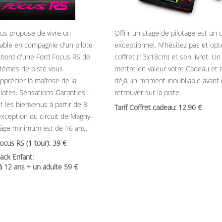
ous propose de vivre un
Offrir un stage de pilotage est un
able en compagnie d'un pilote
exceptionnel. N'hésitez pas et opt
 bord d'une Ford Focus RS de
coffret (13x18cm) et son livret. U
têmes de piste vous
mettre en valeur votre Cadeau et 
précier la maîtrise de la
déjà un moment inoubliable avant
ilotes. Sensations Garanties !
retrouver sur la piste.
t les bienvenus à partir de 8
Tarif Coffret cadeau: 12.90
’exception du circuit de Magny-
’âge minimum est de 16 ans.
Focus RS (1 tour): 39
ack Enfant:
 à 12 ans + un adulte 59