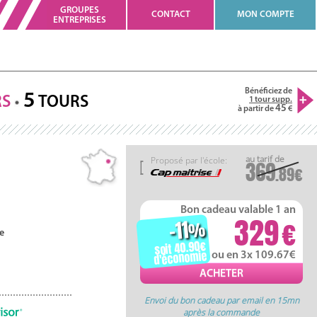
GROUPES
CONTACT
MON COMPTE
ENTREPRISES
Bénéficiez de
5
RS
TOURS
1 tour supp.
45
à partir de
Proposé par l'école:
369
.89
Bon cadeau valable 1 an
329
-11
%
e
soit 40.90
d'économie
ou en 3x 109.67
Envoi du bon cadeau par email en 15mn
après la commande