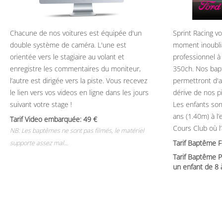
Chacune de nos voitures est équipée d'un
Sprint Racing v
double système de caméra. L'une est
moment inoubli
orientée vers le stagiaire au volant et
professionnel à
enregistre les commentaires du moniteur,
350ch. Nos bap
l’autre est dirigée vers la piste. Vous recevez
permettront d'ap
le lien vers vos videos en ligne dans les jours
dérive de nos p
suivant votre stage !
Les enfants son
ans (1.40m) à l
Tarif Video embarquée: 49
Cours Club où l
NB: Les baptêmes ne sont pas filmés, le matériel
Tarif Baptême 
supporte assez mal...
Tarif Baptême P
un enfant de 8