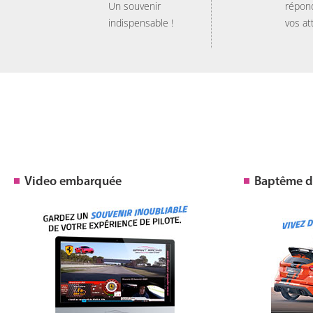
Un souvenir
répon
indispensable !
vos at
Video embarquée
Baptême de