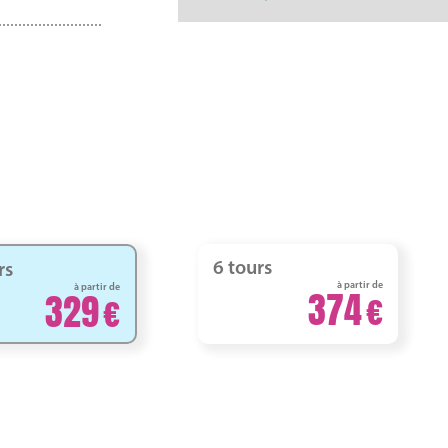
6 tours
rs
à partir de
à partir de
374
329