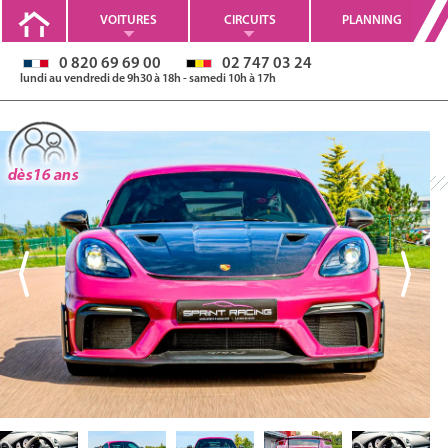
VOITURES
CIRCUITS
PLANNING
0 820 69 69 00
02 747 03 24
lundi au vendredi de 9h30 à 18h - samedi 10h à 17h