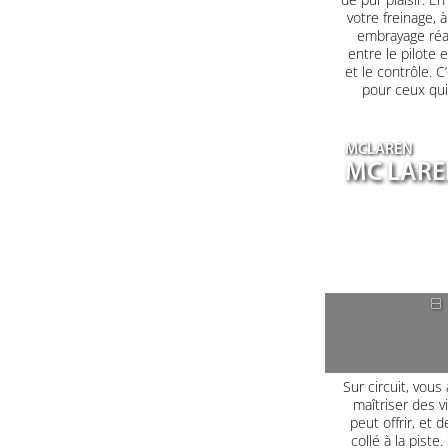
votre freinage, à
embrayage réag
entre le pilote 
et le contrôle. C
pour ceux qui
MCLAREN
MC LARE
8
Sur circuit, vous
maîtriser des 
peut offrir, et
collé à la pist