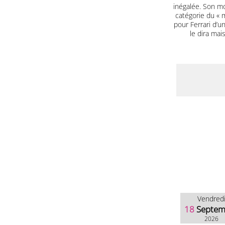
inégalée. Son mo
catégorie du « m
pour Ferrari d’u
le dira mai
Vendred
18
Septem
2026