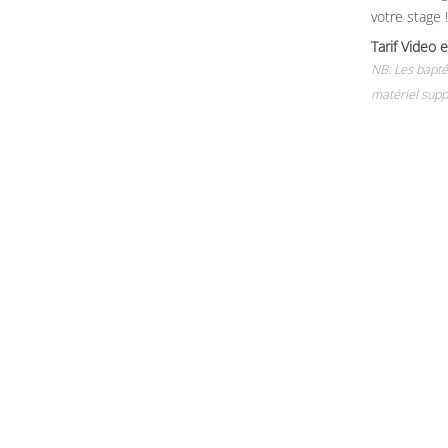
votre stage !
Tarif Vide
NB: Les baptê
matériel supp