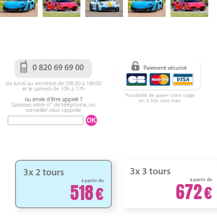
0 820 69 69 00
du lundi au vendredi de 09h30 à 18h00
et le samedi de 10h à 17h
Possibilité de payer votre stage
ou envie d'être appelé ?
en 3 fois sans frais
Saisissez votre n° de téléphone, un
conseiller vous rappelle
3x 3 tours
3x 2 tours
à partir de
à partir de
672
518