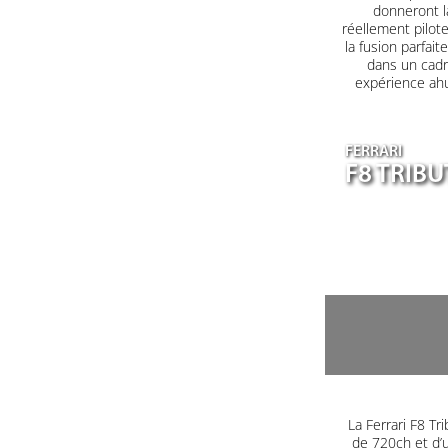
donneront l
réellement pilote
la fusion parfait
dans un cadr
expérience ahu
FERRARI
F8 TRIB
La Ferrari F8 T
de 720ch et d’u