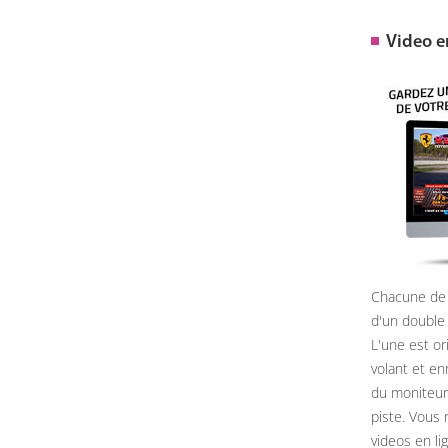
Video 
Chacune de 
d'un double
L'une est or
volant et e
du moniteur, 
piste. Vous 
videos en li