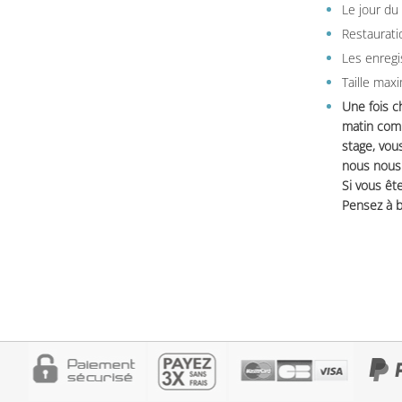
Le jour du
Restauratio
Les enregi
Taille max
Une fois c
matin comm
stage, vou
nous nous 
Si vous ête
Pensez à b