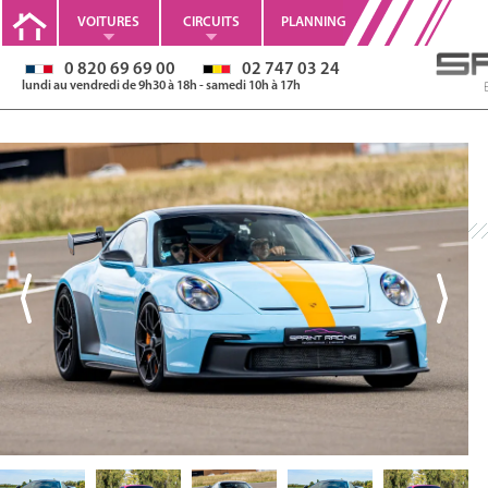
VOITURES
CIRCUITS
PLANNING
0 820 69 69 00
02 747 03 24
lundi au vendredi de 9h30 à 18h - samedi 10h à 17h