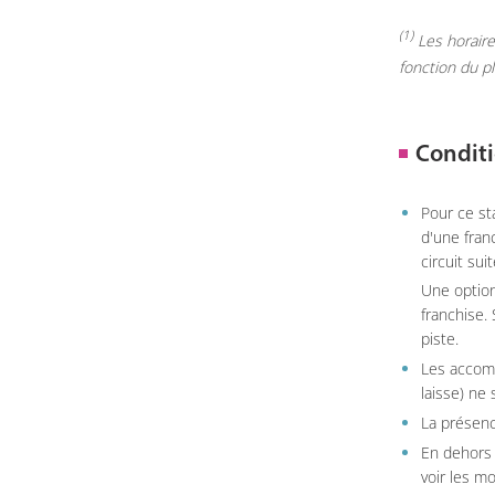
(1)
Les horaires
fonction du p
Conditi
Pour ce st
d'une fran
circuit sui
Une option
franchise.
piste.
Les accom
laisse) ne 
La présenc
En dehors 
voir les m