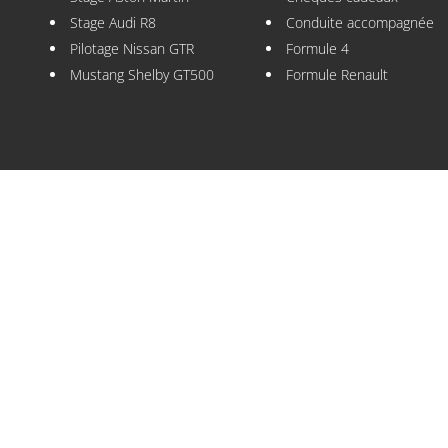
Stage Audi R8
Conduite accompagnée
Pilotage Nissan GTR
Formule 4
Mustang Shelby GT500
Formule Renault