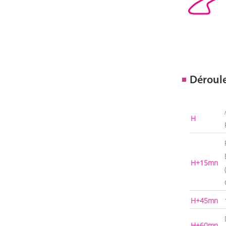
Déroul
H
H+15mn
H+45mn
H+60mn