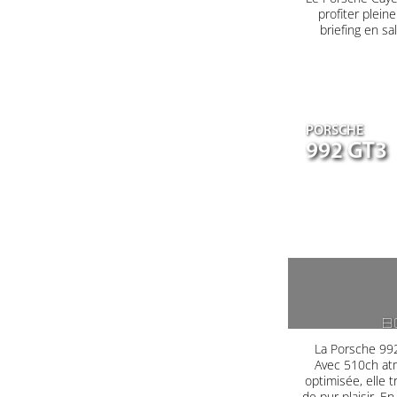
profiter plein
briefing en s
PORSCHE
992 GT3
B
La Porsche 992
Avec 510ch at
optimisée, elle 
de pur plaisir. E