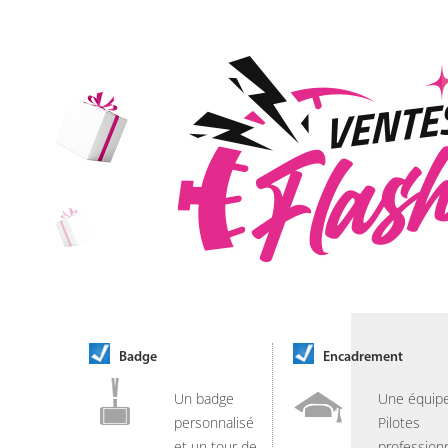
Badge
Encadrement
Un badge
Une équip
personnalisé
Pilotes
et un tour de
professionn