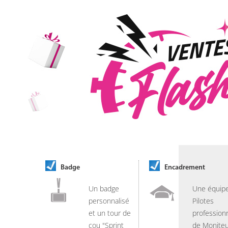
Badge
Encadrement
Un badge
Une équip
personnalisé
Pilotes
et un tour de
professionn
cou "Sprint
de Moniteu