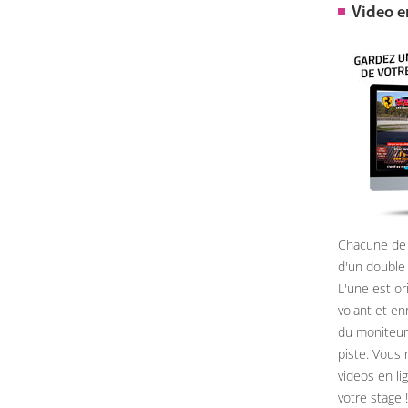
Video 
Chacune de 
d'un double
L'une est or
volant et e
du moniteur, 
piste. Vous 
videos en li
votre stage !