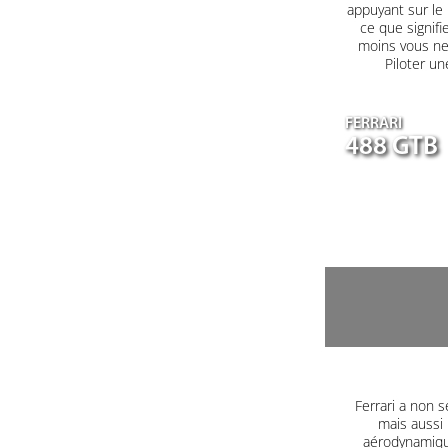
appuyant sur le
ce que signifi
moins vous ne 
Piloter un
FERRARI
488 GTB
Ferrari a non s
mais aussi 
aérodynamique