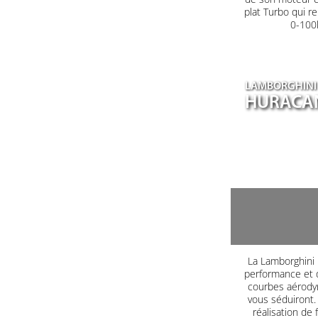
plat Turbo qui r
0-100k
LAMBORGHINI
HURACA
La Lamborghini H
performance et d
courbes aérodyn
vous séduiront. 
réalisation de 