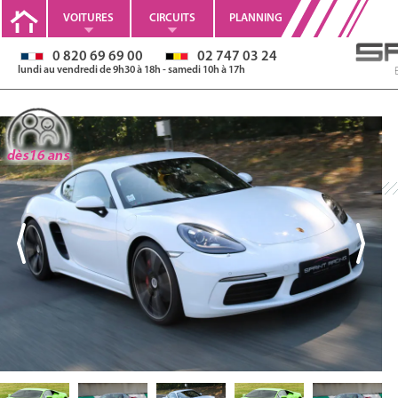
VOITURES
CIRCUITS
PLANNING
0 820 69 69 00
02 747 03 24
lundi au vendredi de 9h30 à 18h - samedi 10h à 17h