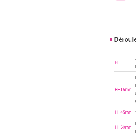
Déroul
H
H+15mn
H+45mn
H+60mn