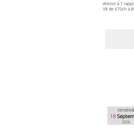
vitesse à 7 rapp
V8 de 670ch à 80
Vendred
18
Septem
2026