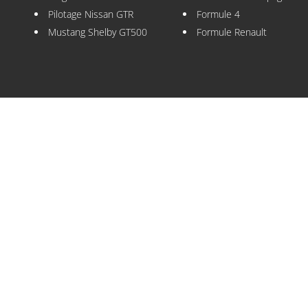
Pilotage Nissan GTR
Formule 4
Mustang Shelby GT500
Formule Renault