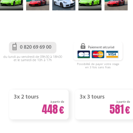
0 820 69 69 00
du lundi au vendredi de 09h30 à 18h00
et le samedi de 10h à 17h
Possibilité de payer votre stage
en 3 fois sans frais
3x 2 tours
3x 3 tours
à partir de
à partir de
448
581