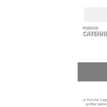
PORSCHE
CAYENN
Le Porsche Caye
profiter plein