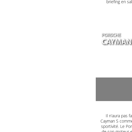
briefing en s
PORSCHE
CAYMAN
Il n’aura pas
Cayman S comme 
sportivité. Le P
de son moteur en