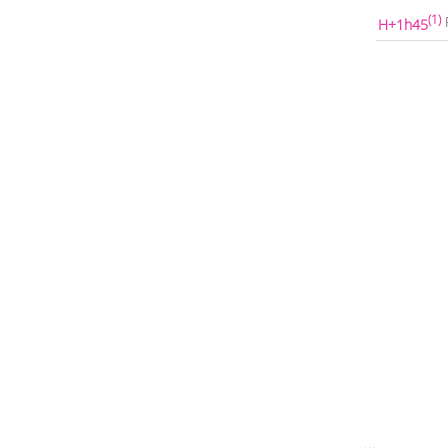
(1)
H+1h45