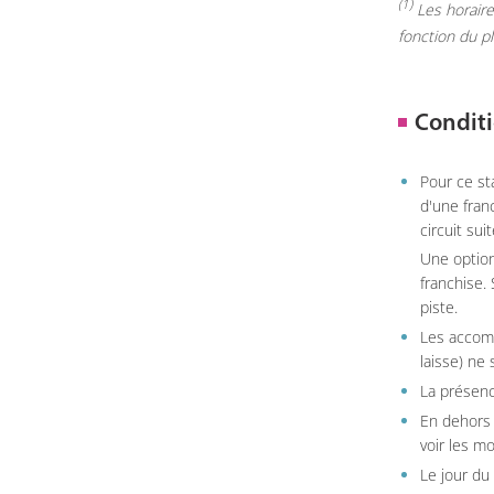
(1)
Les horaires
fonction du p
Conditi
Pour ce st
d'une fran
circuit sui
Une option
franchise.
piste.
Les accom
laisse) ne 
La présenc
En dehors 
voir les m
Le jour du