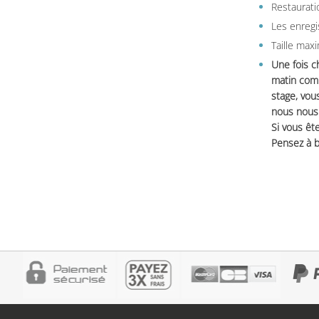
Restauratio
Les enregi
Taille max
Une fois c
matin comm
stage, vou
nous nous 
Si vous ête
Pensez à b