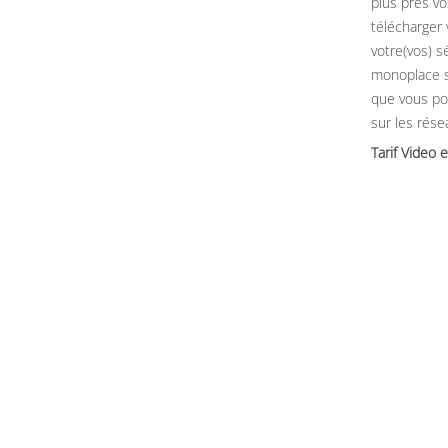
plus près vo
télécharger
votre(vos) sé
monoplace 
que vous po
sur les rése
Tarif Video