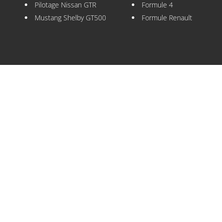
Pilotage Nissan GTR
Formule 4
Mustang Shelby GT500
Formule Renault