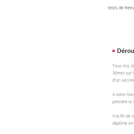
tests de frei
Dérou
Tous nos st
30mn) sur l
d'un second
A votre hor
prendre le v
A la fin de
diplôme en 