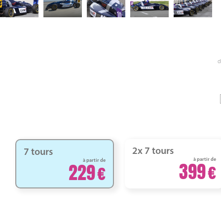
d
2x 7 tours
7 tours
à partir de
à partir de
399
229