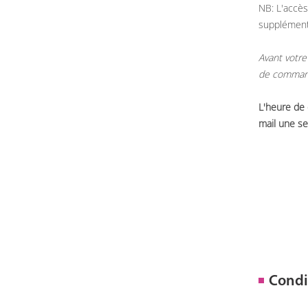
NB: L'accès
supplémen
Avant votre
de commande
L'heure de
mail une se
Condi