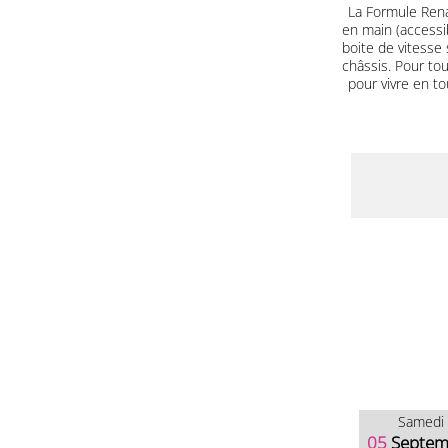
La Formule Renau
en main (accessib
boite de vitesse
châssis. Pour tou
pour vivre en t
Samedi
05
Septem