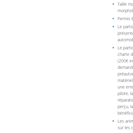
Taille 
morpholo
Permis B
Le parti
présente
automob
Le parti
charte 
(200€ en
demandé
préautor
matériel
une erre
pilote, 
réparati
perçu, l
bénéficia
Les ani
sur les c