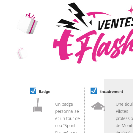
Badge
Encadrement
Un badge
Une équi
personnalisé
Pilotes
et un tour de
professio
cou "Sprint
de Monit
Racing" vous
diplômés