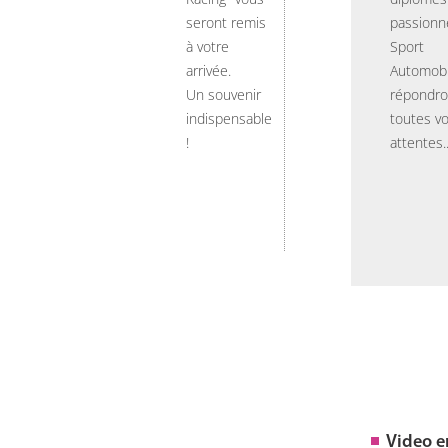
seront remis
passionn
à votre
Sport
arrivée.
Automobi
Un souvenir
répondro
indispensable
toutes v
!
attentes..
Video 