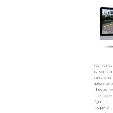
Pour voir ou
au volant, l
trajectoires
vitesse de 
n’hésitez pa
embarquée. 
légèrement 
casque afin 