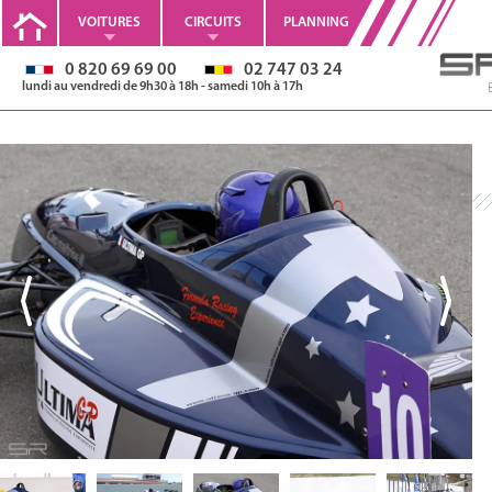
VOITURES
CIRCUITS
PLANNING
0 820 69 69 00
02 747 03 24
lundi au vendredi de 9h30 à 18h - samedi 10h à 17h