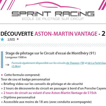
Ecole de Pilotage sur Circuit
2
DÉCOUVERTE
ASTON-MARTIN
VANTAGE
2 AVIS
Stage de pilotage sur le Circuit d'essai de Montlhéry (91)
Longueur 1500 m
Formule également disponible sur les circuits
de Trappes (78)
et
de La Ferté Ga
(2.0km)
Cette formule comprend:
Tour de cou et badge personnalisé
+ Briefing video sur les conseils de pilotage et de sécurité
+ 2 tours de découverte du circuit en passager à bord d'un Porsche Cayen
+ 2 tours de circuit au volant d'une Aston-Martin Vantage de 510ch
+ Diplôme personnalisé
+ Accessible aux moins de 18 ans (avec conduite accompagnée)