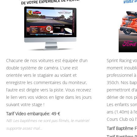
Chacune de nos voitures est équipée d'un
Sprint Racing v
double système de caméra. L'une est
moment inoubli
orientée vers le stagiaire au volant et
professionnel à
enregistre les commentaires du moniteur,
350ch. Nos bap
l’autre est dirigée vers la piste. Vous recevez
permettront d'ap
le lien vers vos videos en ligne dans les jours
dérive de nos p
suivant votre stage !
Les enfants son
ans (1.40m) à l
Tarif Video embarquée: 49
Cours Club où l
NB: Les baptêmes ne sont pas filmés, le matériel
Tarif Baptême 
supporte assez mal...
Tarif Baptême P