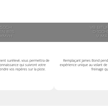
250ch
V8 bitu
n 8.1s
0-100k
7km/h
V ma
ment surélevé, vous permettra de
Remplaçant James Bond pendan
onnaissance qui suivront votre
expérience unique au volant de
ndre vos repères sur la piste.
freinage q