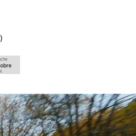
)
nche
tobre
26