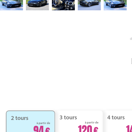
d
3 tours
4 tours
2 tours
à partir de
à partir de
120
1
94