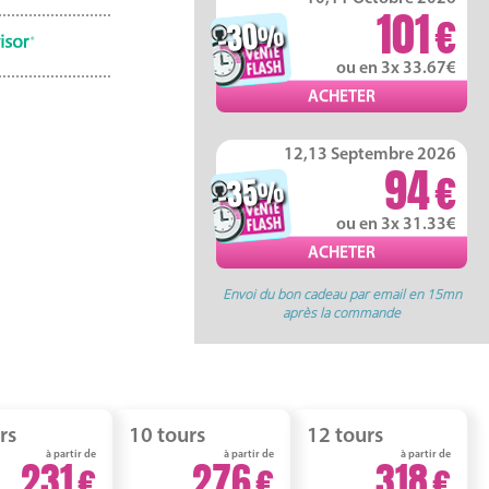
101
-30
%
ou en 3x 33.67
12,13 Septembre 2026
94
-35
%
ou en 3x 31.33
Envoi du bon cadeau par email en 15mn
après la commande
rs
10 tours
12 tours
à partir de
à partir de
à partir de
231
276
318