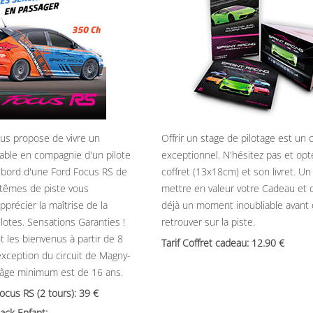
ous propose de vivre un
Offrir un stage de pilotage est un
able en compagnie d'un pilote
exceptionnel. N'hésitez pas et opt
 bord d'une Ford Focus RS de
coffret (13x18cm) et son livret. U
têmes de piste vous
mettre en valeur votre Cadeau et 
précier la maîtrise de la
déjà un moment inoubliable avant
ilotes. Sensations Garanties !
retrouver sur la piste.
t les bienvenus à partir de 8
Tarif Coffret cadeau: 12.90
’exception du circuit de Magny-
’âge minimum est de 16 ans.
Focus RS (2 tours): 39
ack Enfant: