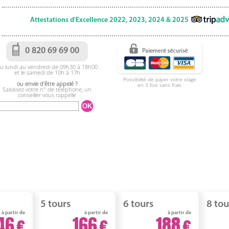
Attestations d'Excellence 2022, 2023, 2024 & 2025
0 820 69 69 00
u lundi au vendredi de 09h30 à 18h00
et le samedi de 10h à 17h
Possibilité de payer votre stage
ou envie d'être appelé ?
en 3 fois sans frais
Saisissez votre n° de téléphone, un
conseiller vous rappelle
5 tours
6 tours
8 tou
à partir de
à partir de
à partir de
46
166
188