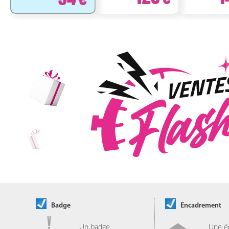
Badge
Encadrement
Un badge
Une é