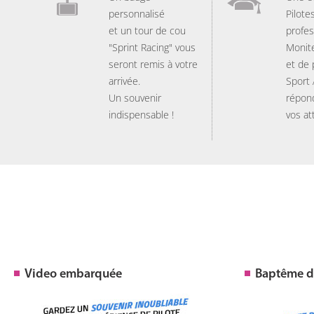
personnalisé
Pilote
et un tour de cou
profes
"Sprint Racing" vous
Monit
seront remis à votre
et de
arrivée.
Sport
Un souvenir
répon
indispensable !
vos at
Video embarquée
Baptême de