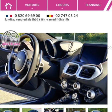
VOITURES
CIRCUITS
PLANNING
0 820 69 69 00
02 747 03 24
lundi au vendredi de 9h30 à 18h - samedi 10h à 17h