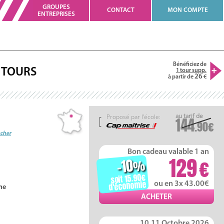
GROUPES
CONTACT
MON COMPTE
ENTREPRISES
Bénéficiez de
TOURS
1 tour supp.
26
à partir de
Proposé par l'école:
144
.90
ucher
Bon cadeau valable 1 an
129
-10
%
soit 15.90
d'économie
ou en 3x 43.00
ne
10,11 Octobre 2026