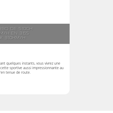
rbo de 510ch
m/h en 3.6s
x: 310km/h
t quelques instants, vous vivrez une
 cette sportive aussi impressionnante au
u’en tenue de route.