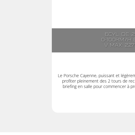
6cyl. de 
0-100km/h e
V max: 22
Le Porsche Cayenne, puissant et légère
profiter pleinement des 2 tours de rec
briefing en salle pour commencer à pre