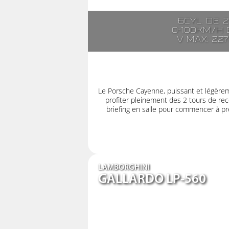
6cyl. de 
0-100km/h e
V max: 22
Le Porsche Cayenne, puissant et légère
profiter pleinement des 2 tours de rec
briefing en salle pour commencer à pre
LAMBORGHINI
GALLARDO LP-560