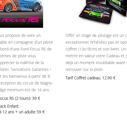
ous propose de vivre un
Offrir un stage de pilotage est un
able en compagnie d'un pilote
exceptionnel. N'hésitez pas et opt
 bord d'une Ford Focus RS de
coffret (13x18cm) et son livret. U
têmes de piste vous
mettre en valeur votre Cadeau et 
précier la maîtrise de la
déjà un moment inoubliable avant
ilotes. Sensations Garanties !
retrouver sur la piste.
t les bienvenus à partir de 8
Tarif Coffret cadeau: 12.90
’exception du circuit de Magny-
’âge minimum est de 16 ans.
Focus RS (2 tours): 39
ack Enfant:
 à 12 ans + un adulte 59