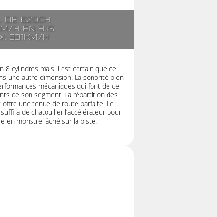
l. de 620ch
km/h en 3.1s
x: 331km/h
 8 cylindres mais il est certain que ce
s une autre dimension. La sonorité bien
 performances mécaniques qui font de ce
nts de son segment. La répartition des
 offre une tenue de route parfaite. Le
suffira de chatouiller l’accélérateur pour
re en monstre lâché sur la piste.