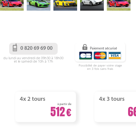
0 820 69 69 00
du lundi au vendredi de 09h30 à 18h00
et le samedi de 10h à 17h
Possibilité de payer votre stage
en 3 fois sans frais
4x 2 tours
4x 3 tours
à partir de
512
6