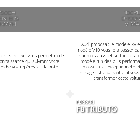
250ch
10cy
n 8.1s
0-100
7km/h
V ma
Audi proposait le modèle R8 en
modèle V10 vous fera passer dan
ment surélevé, vous permettra de
sûr mais aussi et surtout les
onnaissance qui suivront votre
modèle l’un des plus performa
ndre vos repères sur la piste.
masses est exceptionnelle et
freinage est endurant et il vous 
transformer cette voitu
FERRARI
F8 TRIBUTO