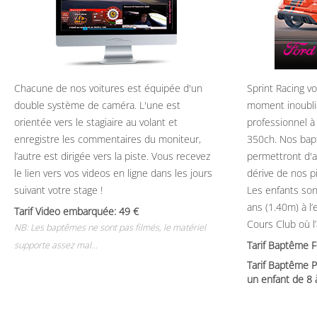
Chacune de nos voitures est équipée d'un
Sprint Racing v
double système de caméra. L'une est
moment inoubli
orientée vers le stagiaire au volant et
professionnel à
enregistre les commentaires du moniteur,
350ch. Nos bap
l’autre est dirigée vers la piste. Vous recevez
permettront d'ap
le lien vers vos videos en ligne dans les jours
dérive de nos p
suivant votre stage !
Les enfants son
ans (1.40m) à l
Tarif Video embarquée: 49
Cours Club où l
NB: Les baptêmes ne sont pas filmés, le matériel
Tarif Baptême 
supporte assez mal...
Tarif Baptême P
un enfant de 8