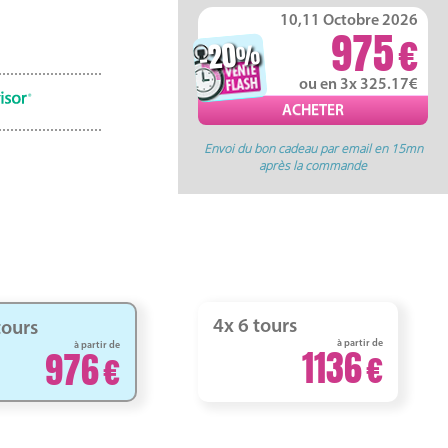
10,11 Octobre 2026
975
-20
%
ou en 3x 325.17
Envoi du bon cadeau par email en 15mn
après la commande
4x 6 tours
tours
à partir de
à partir de
1136
976