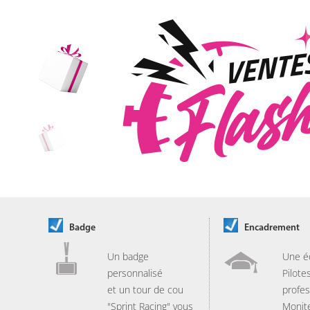
Badge
Encadrement
Un badge
Une é
personnalisé
Pilote
et un tour de cou
profes
"Sprint Racing" vous
Monit