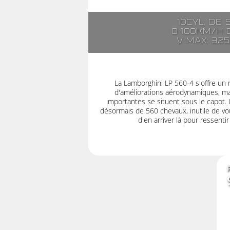
10cyl. de 
0-100km/h e
V max: 32
La Lamborghini LP 560-4 s'offre un 
d'améliorations aérodynamiques, mai
importantes se situent sous le capot.
désormais de 560 chevaux, inutile de vou
d'en arriver là pour ressenti