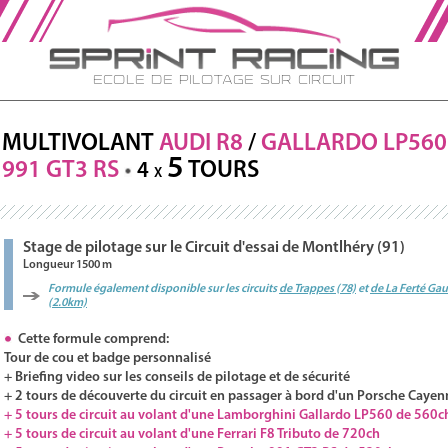
Ecole de Pilotage sur Circuit
MULTIVOLANT
AUDI
R8
/
GALLARDO
LP560
5
991 GT3
RS
TOURS
4
X
Stage de pilotage sur le Circuit d'essai de Montlhéry (91)
Longueur 1500 m
Formule également disponible sur les circuits
de Trappes (78)
et
de La Ferté Ga
(2.0km)
Cette formule comprend:
Tour de cou et badge personnalisé
+ Briefing video sur les conseils de pilotage et de sécurité
+ 2 tours de découverte du circuit en passager à bord d'un Porsche Cayen
+ 5 tours de circuit au volant d'une Lamborghini Gallardo LP560 de 560c
+ 5 tours de circuit au volant d'une Ferrari F8 Tributo de 720ch