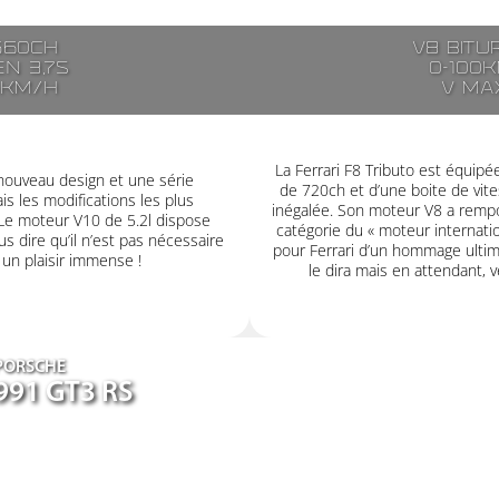
560ch
V8 bitu
n 3,7s
0-100k
5km/h
V ma
La Ferrari F8 Tributo est équip
nouveau design et une série
de 720ch et d’une boite de vit
s les modifications les plus
inégalée. Son moteur V8 a rempor
 Le moteur V10 de 5.2l dispose
catégorie du « moteur internatio
s dire qu’il n’est pas nécessaire
pour Ferrari d’un hommage ultime
r un plaisir immense !
le dira mais en attendant, v
PORSCHE
991 GT3 RS