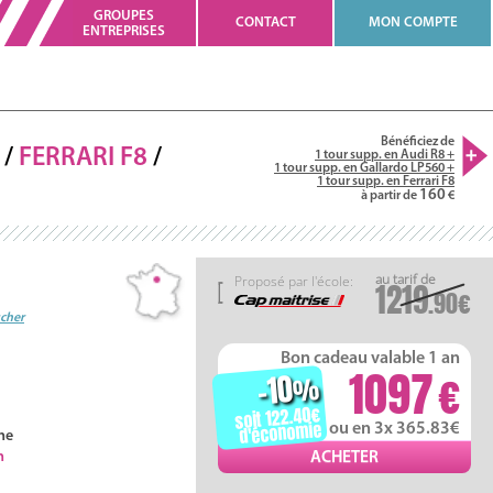
GROUPES
CONTACT
MON COMPTE
ENTREPRISES
Bénéficiez de
/
FERRARI
F8
/
1 tour supp. en Audi R8 +
1 tour supp. en Gallardo LP560 +
1 tour supp. en Ferrari F8
160
à partir de
Proposé par l'école:
1219
.90
ucher
Bon cadeau valable 1 an
1097
-10
%
soit 122.40
d'économie
ou en 3x 365.83
ne
h