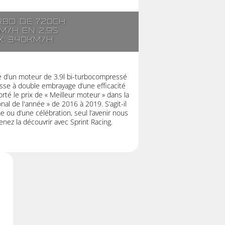
rbo de 720ch
m/h en 2,9s
x: 340km/h
ée d’un moteur de 3.9l bi-turbocompressé
esse à double embrayage d’une efficacité
té le prix de « Meilleur moteur » dans la
nal de l'année » de 2016 à 2019. S’agit-il
 ou d’une célébration, seul l’avenir nous
enez la découvrir avec Sprint Racing.