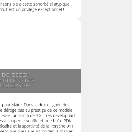
nsensible à cette sonorité si atypique !
cuit est un privilège exceptionnel !
. de 520ch
m/h en 3,2s
x: 312km/h
pour plaire. Dans la droite lignée des
ne déroge pas au prestige de ce modèle
euse, un Flat-6 de 3.8 litres développant
 à couper le souffle et une boîte PDK
icalité et la sportivité de la Porsche 911
ent quelques sueurs froides. A manier