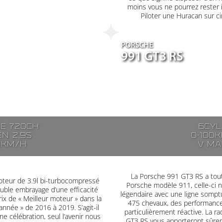
moins vous ne pourrez rester i
Piloter une Huracan sur cir
PORSCHE
991 GT3 RS
de 720ch
6cyl
en 2,9s
0-100k
0km/h
V ma
La Porsche 991 GT3 RS a tout 
moteur de 3.9l bi-turbocompressé
Porsche modèle 911, celle-ci 
uble embrayage d’une efficacité
légendaire avec une ligne somptu
ix de « Meilleur moteur » dans la
475 chevaux, des performances
année » de 2016 à 2019. S’agit-il
particulièrement réactive. La rad
e célébration, seul l’avenir nous
GT3 RS vous apporteront sûrem