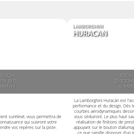
LAMBORGHINI
HURACAN
250ch
10cy
n 8.1s
0-100k
7km/h
V ma
La Lamborghini Huracán est l'ass
performance et du design. Dès le
courbes aérodynamiques dessiné
ment surélevé, vous permettra de
vous séduiront. Le plus haut savoi
onnaissance qui suivront votre
réalisation de finitions de pre
ndre vos repères sur la piste.
appuyant sur le bouton d’alluma
ce que signifie disposer d’un 