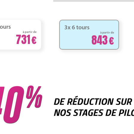
tours
3x 6 tours
à partir de
à partir de
731
843