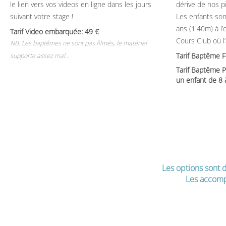
le lien vers vos videos en ligne dans les jours
dérive de nos p
suivant votre stage !
Les enfants son
ans (1.40m) à l
Tarif Video embarquée: 49
Cours Club où l
NB: Les baptêmes ne sont pas filmés, le matériel
Tarif Baptême 
supporte assez mal...
Tarif Baptême P
un enfant de 8
Les options sont d
Les accomp