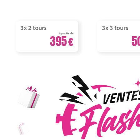
3x 2 tours
3x 3 tours
à partir de
395
5