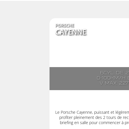
PORSCHE
CAYENNE
6cyl. de 
0-100km/h e
V max: 22
Le Porsche Cayenne, puissant et légère
profiter pleinement des 2 tours de rec
briefing en salle pour commencer à pre