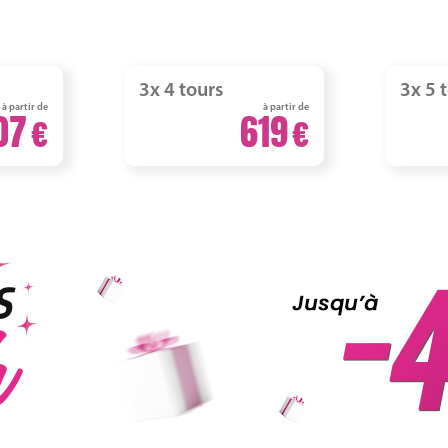
3x 4 tours
3x 5 
à partir de
à partir de
07
619