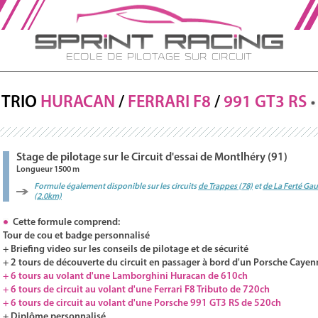
Ecole de Pilotage sur Circuit
TRIO
HURACAN
/
FERRARI
F8
/
991 GT3
RS
Stage de pilotage sur le Circuit d'essai de Montlhéry (91)
Longueur 1500 m
Formule également disponible sur les circuits
de Trappes (78)
et
de La Ferté Ga
(2.0km)
Cette formule comprend:
Tour de cou et badge personnalisé
+ Briefing video sur les conseils de pilotage et de sécurité
+ 2 tours de découverte du circuit en passager à bord d'un Porsche Cayen
+ 6 tours au volant d'une Lamborghini Huracan de 610ch
+ 6 tours de circuit au volant d'une Ferrari F8 Tributo de 720ch
+ 6 tours de circuit au volant d'une Porsche 991 GT3 RS de 520ch
+ Diplôme personnalisé