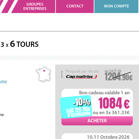
GROUPES
CONTACT
MON COMPTE
ENTREPRISES
6
TOURS
3
X
Proposé par l'école:
1204
.90
ucher
Bon cadeau valable 1 an
1084
-10
%
soit 120.90
d'économie
ou en 3x 361.33
ne
10,11 Octobre 2026