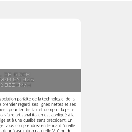
l. de 610ch
m/h en 3.2s
x: 320km/h
ociation parfaite de la technologie, de la
 premier regard, ses lignes nettes et ses
es pour fendre l’air et dompter la piste
r-faire artisanal italien est appliqué à la
stige et à une qualité sans précédent. En
ge, vous comprendrez en tendant l’oreille
moteur à aspiration naturelle V10 ou du