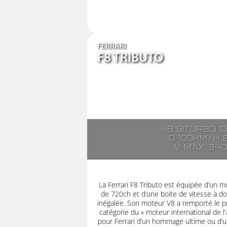
FERRARI
F8 TRIBUTO
V8 biturbo 
0-100km/h 
V max: 34
La Ferrari F8 Tributo est équipée d’un 
de 720ch et d’une boite de vitesse à do
inégalée. Son moteur V8 a remporté le pr
catégorie du « moteur international de l'
pour Ferrari d’un hommage ultime ou d’un