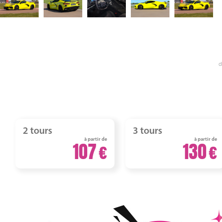
d
2 tours
3 tours
à partir de
à partir de
107
130