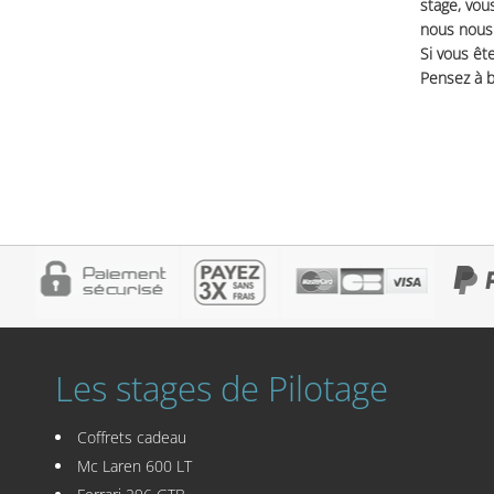
stage, vou
nous nous 
Si vous ête
Pensez à b
Les stages de Pilotage
Coffrets cadeau
Mc Laren 600 LT