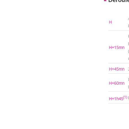
Déroul
H
H+15mn
H+45mn
H+60mn
(1)
H+1h45