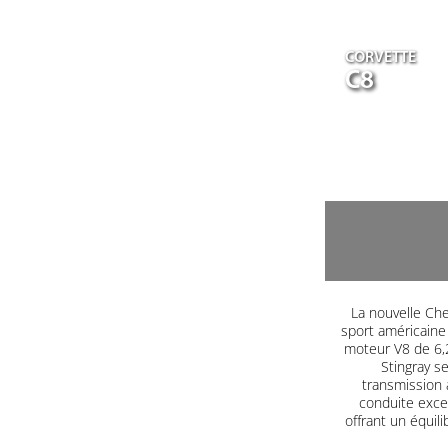
CORVETTE
C8
La nouvelle Che
sport américaine
moteur V8 de 6,2
Stingray s
transmission 
conduite excep
offrant un équil