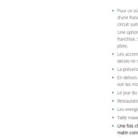
Pour ce st
d'une fran
circuit sui
Une option
franchise.
piste.
Les accom
laisse) ne 
La présenc
En dehors 
voir les m
Le jour du
Restauratio
Les enregi
Taille max
Une fois c
matin comm