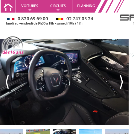
VOITURES
CIRCUITS
PLANNING
0 820 69 69 00
02 747 03 24
lundi au vendredi de 9h30 à 18h - samedi 10h à 17h