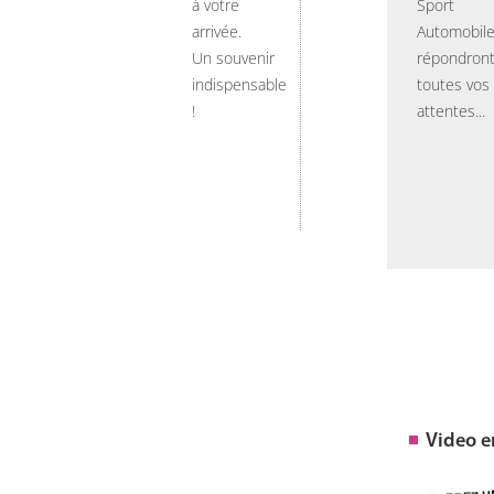
à votre
Sport
arrivée.
Automobil
Un souvenir
répondront
indispensable
toutes vos
!
attentes...
Video 