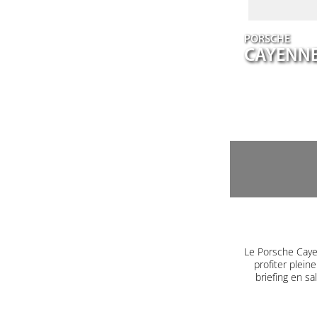
PORSCHE
CAYENN
Le Porsche Caye
profiter plein
briefing en s