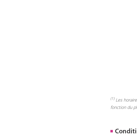
(1)
Les horaires
fonction du p
Conditi