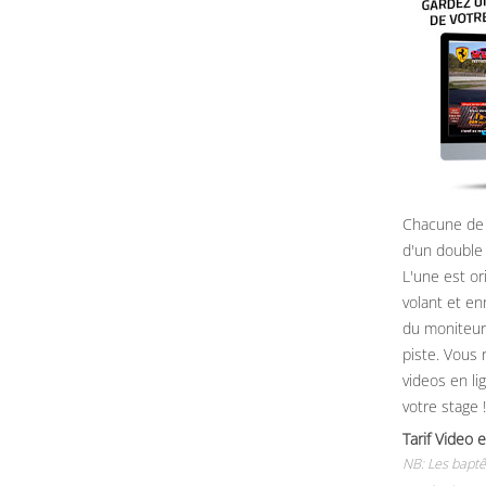
Chacune de 
d'un double
L'une est or
volant et e
du moniteur, 
piste. Vous 
videos en li
votre stage !
Tarif Vide
NB: Les baptê