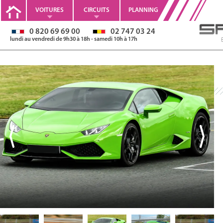
VOITURES
CIRCUITS
PLANNING
0 820 69 69 00
02 747 03 24
lundi au vendredi de 9h30 à 18h - samedi 10h à 17h