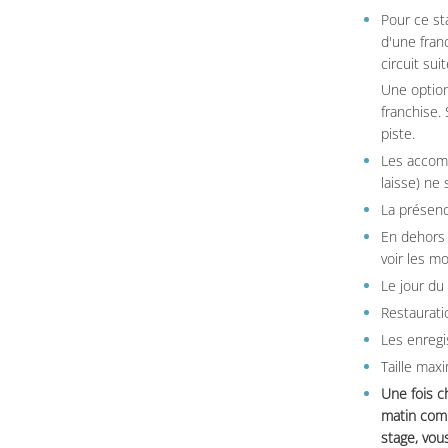
Pour ce st
d'une fran
circuit sui
Une option
franchise.
piste.
Les accom
laisse) ne 
La présenc
En dehors 
voir les m
Le jour du
Restauratio
Les enregi
Taille max
Une fois c
matin comm
stage, vou