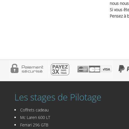
nous nous 
Si vous ête
Pensez à b
Les stages de Pilotage
Coffrets cadeau
Mc Laren 600 LT
Ferrari 296 GTB