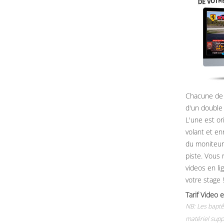
Chacune de 
d'un double
L'une est or
volant et e
du moniteur, 
piste. Vous 
videos en li
votre stage !
Tarif Vide
NB: Les baptê
matériel supp