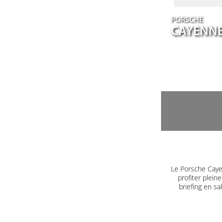
PORSCHE
CAYENN
Le Porsche Caye
profiter plein
briefing en s