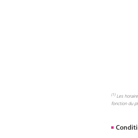
(1)
Les horaires
fonction du p
Conditi