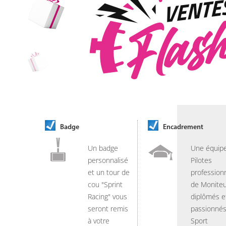
Badge
Encadrement
Un badge
Une équip
personnalisé
Pilotes
et un tour de
professionn
cou "Sprint
de Moniteu
Racing" vous
diplômés e
seront remis
passionnés
à votre
Sport