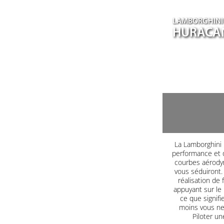
LAMBORGHINI
HURACA
La Lamborghini H
performance et d
courbes aérodyn
vous séduiront. 
réalisation de 
appuyant sur le
ce que signifi
moins vous ne 
Piloter un