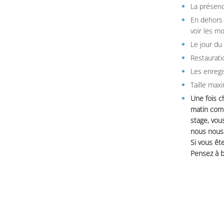
La présenc
En dehors 
voir les m
Le jour du
Restauratio
Les enregi
Taille max
Une fois c
matin comm
stage, vou
nous nous 
Si vous ête
Pensez à b