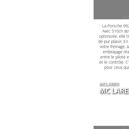
B
La Porsche 992
Avec 510ch at
optimisée, elle 
de pur plaisir. E
votre freinage, à
embrayage réag
entre le pilote 
et le contrôle. C
pour ceux qui
MCLAREN
MC LARE