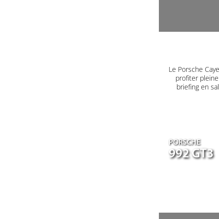
Le Porsche Caye
profiter plein
briefing en s
PORSCHE
992 GT3