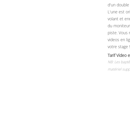
d'un double
L'une est or
volant et e
du moniteur, 
piste. Vous 
videos en li
votre stage !
Tarif Vide
NB: Les baptê
matériel supp