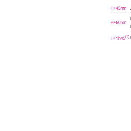
H+45mn
H+60mn
(1)
H+1h45