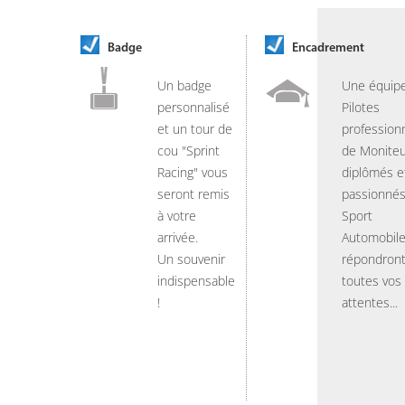
Badge
Encadrement
Un badge
Une équip
personnalisé
Pilotes
et un tour de
professionn
cou "Sprint
de Moniteu
Racing" vous
diplômés e
seront remis
passionnés
à votre
Sport
arrivée.
Automobil
Un souvenir
répondront
indispensable
toutes vos
!
attentes...