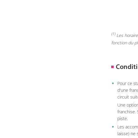
(1)
Les horaires
fonction du p
Conditi
Pour ce st
d'une fran
circuit sui
Une option
franchise.
piste.
Les accom
laisse) ne 