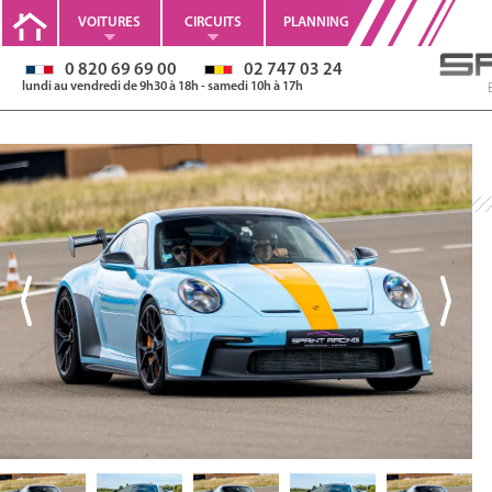
VOITURES
CIRCUITS
PLANNING
0 820 69 69 00
02 747 03 24
lundi au vendredi de 9h30 à 18h - samedi 10h à 17h