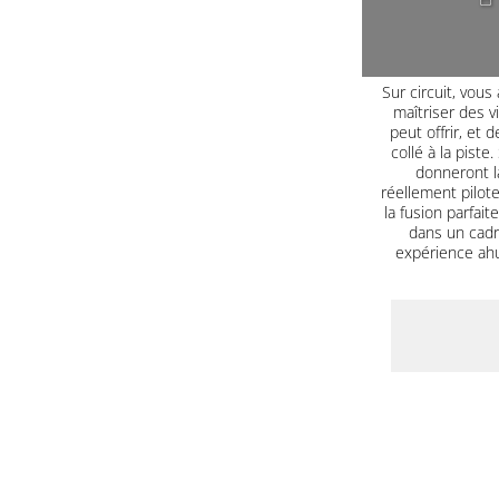
8
Sur circuit, vous
maîtriser des 
peut offrir, et
collé à la pist
donneront l
réellement pilote
la fusion parfait
dans un cadr
expérience ahu