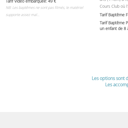
Tarif Video embarquée: 49
Cours Club où l
NB: Les baptêmes ne sont pas filmés, le matériel
Tarif Baptême 
supporte assez mal...
Tarif Baptême P
un enfant de 8
Les options sont d
Les accomp