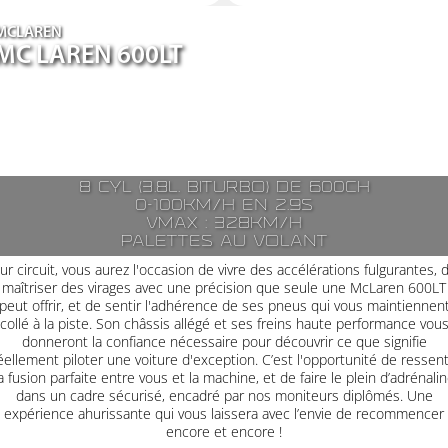
MCLAREN
MC LAREN 600LT
8 cyl (3.8l. biturbo) de 600ch
0-100km/h en 2.9s
Vmax : 328km/h
Palettes au volant
ur circuit, vous aurez l'occasion de vivre des accélérations fulgurantes, 
maîtriser des virages avec une précision que seule une McLaren 600LT
peut offrir, et de sentir l'adhérence de ses pneus qui vous maintiennen
collé à la piste. Son châssis allégé et ses freins haute performance vou
donneront la confiance nécessaire pour découvrir ce que signifie
éellement piloter une voiture d'exception. C’est l'opportunité de ressent
a fusion parfaite entre vous et la machine, et de faire le plein d’adrénali
dans un cadre sécurisé, encadré par nos moniteurs diplômés. Une
expérience ahurissante qui vous laissera avec l’envie de recommencer
encore et encore !