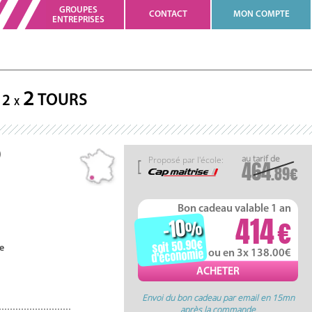
GROUPES
CONTACT
MON COMPTE
ENTREPRISES
2
TOURS
2
X
)
Proposé par l'école:
464
.89
Bon cadeau valable 1 an
414
-10
%
soit 50.90
e
d'économie
ou en 3x 138.00
Envoi du bon cadeau par email en 15mn
après la commande