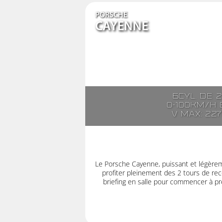
PORSCHE
CAYENNE
6cyl. de 
0-100km/h e
V max: 22
Le Porsche Cayenne, puissant et légère
profiter pleinement des 2 tours de rec
briefing en salle pour commencer à pre