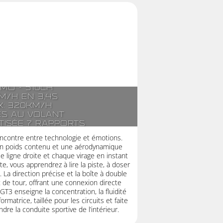
yl. à plat
mo - 510ch
m/h en 3,4s
x: 320km/h
es au volant
tisée 7 rapports
le embrayage
encontre entre technologie et émotions.
n poids contenu et une aérodynamique
e ligne droite et chaque virage en instant
te, vous apprendrez à lire la piste, à doser
p. La direction précise et la boîte à double
 de tour, offrant une connexion directe
 GT3 enseigne la concentration, la fluidité
ormatrice, taillée pour les circuits et faite
re la conduite sportive de l’intérieur.