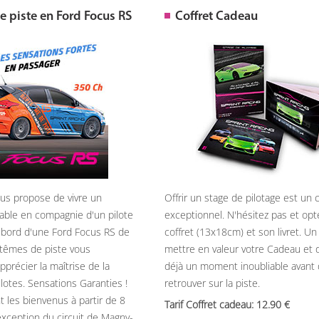
 piste en Ford Focus RS
Coffret Cadeau
ous propose de vivre un
Offrir un stage de pilotage est un
able en compagnie d'un pilote
exceptionnel. N'hésitez pas et opt
 bord d'une Ford Focus RS de
coffret (13x18cm) et son livret. U
têmes de piste vous
mettre en valeur votre Cadeau et 
précier la maîtrise de la
déjà un moment inoubliable avant
ilotes. Sensations Garanties !
retrouver sur la piste.
t les bienvenus à partir de 8
Tarif Coffret cadeau: 12.90
’exception du circuit de Magny-