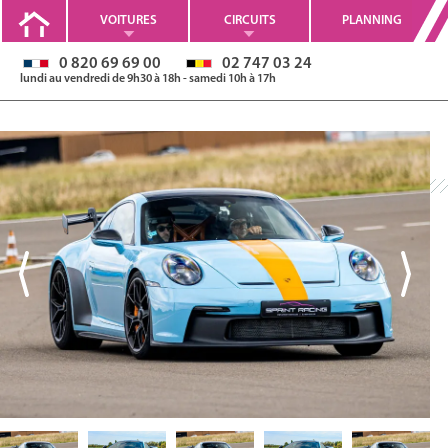
VOITURES
CIRCUITS
PLANNING
0 820 69 69 00
02 747 03 24
lundi au vendredi de 9h30 à 18h - samedi 10h à 17h