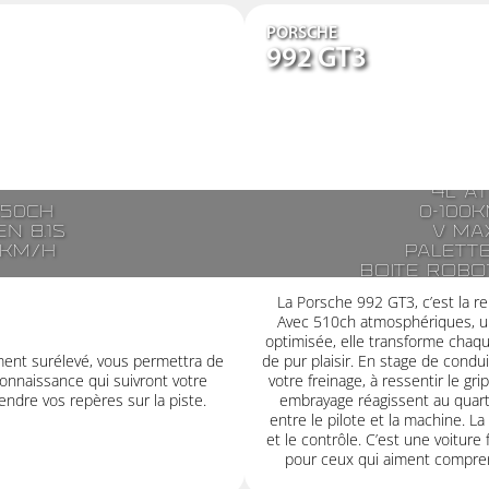
PORSCHE
992 GT3
6 c
4l at
250ch
0-100k
n 8.1s
V ma
7km/h
Palett
Boite robo
à doub
La Porsche 992 GT3, c’est la r
Avec 510ch atmosphériques, u
optimisée, elle transforme chaqu
ment surélevé, vous permettra de
de pur plaisir. En stage de condui
onnaissance qui suivront votre
votre freinage, à ressentir le gri
ndre vos repères sur la piste.
embrayage réagissent au quart
entre le pilote et la machine. La
et le contrôle. C’est une voiture f
pour ceux qui aiment comprend