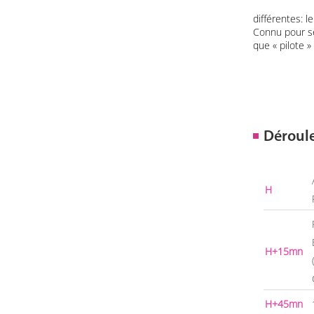
différentes: l
Connu pour ses
que « pilote » 
Déroul
H
H+15mn
H+45mn