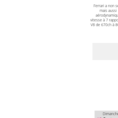
Ferrari a non s
mais aussi 
aérodynamique
vitesse à 7 rapp
V8 de 670ch à 80
Dimanch