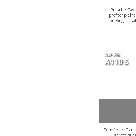
Le Porsche Caye
profiter plein
briefing en s
ALPINE
A110 S
Fondée en France
la victoire 