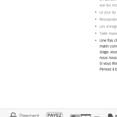
voir les m
Le jour du
Restauratio
Les enregi
Taille max
Une fois c
matin comm
stage, vou
nous nous 
Si vous ête
Pensez à b