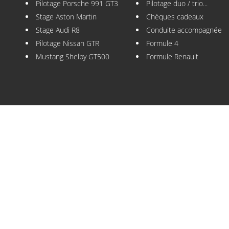
Pilotage Porsche 991 GT3
Pilotage duo / trio...
Stage Aston Martin
Chèques cadeaux
Stage Audi R8
Conduite accompagnée
Pilotage Nissan GTR
Formule 4
Mustang Shelby GT500
Formule Renault