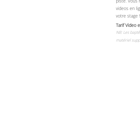
piste. Vous 
videos en li
votre stage !
Tarif Vide
NB: Les baptê
matériel supp