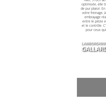
optimisée, elle 
de pur plaisir. E
votre freinage, à
embrayage réag
entre le pilote 
et le contrôle. C
pour ceux qui
LAMBORGHINI
GALLARD