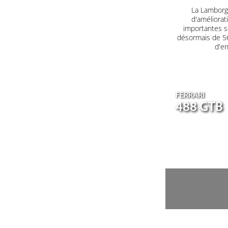
La Lamborgh
d'améliorat
importantes s
désormais de 560
d'en
FERRARI
488 GTB