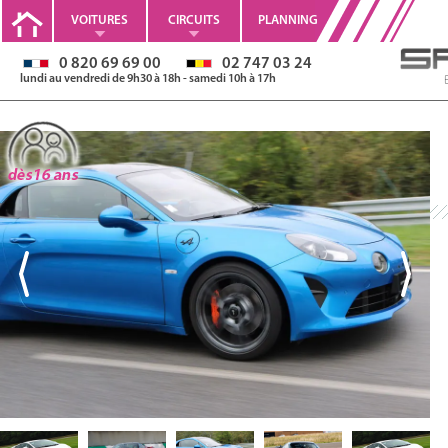
VOITURES
CIRCUITS
PLANNING
0 820 69 69 00
02 747 03 24
lundi au vendredi de 9h30 à 18h - samedi 10h à 17h