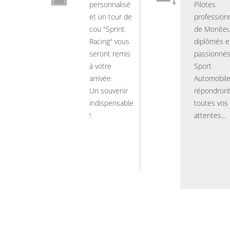
personnalisé
Pilotes
et un tour de
professionn
cou "Sprint
de Moniteu
Racing" vous
diplômés e
seront remis
passionnés
à votre
Sport
arrivée.
Automobil
Un souvenir
répondront
indispensable
toutes vos
!
attentes...