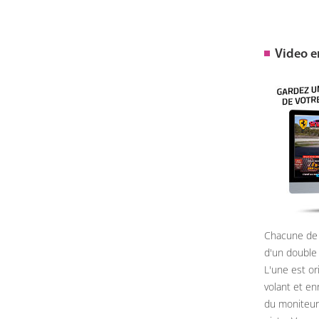
Video 
Chacune de 
d'un double
L'une est or
volant et e
du moniteur, 