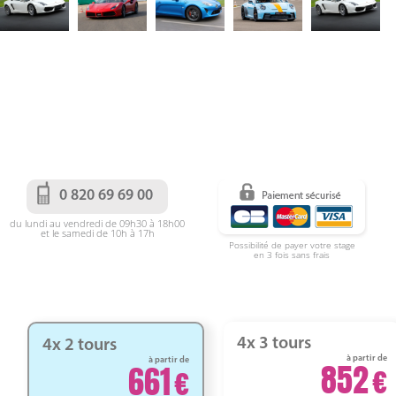
0 820 69 69 00
du lundi au vendredi de 09h30 à 18h00
et le samedi de 10h à 17h
Possibilité de payer votre stage
en 3 fois sans frais
4x 3 tours
4x 2 tours
à partir de
à partir de
852
661