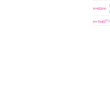
H+60mn
(1)
H+1h45