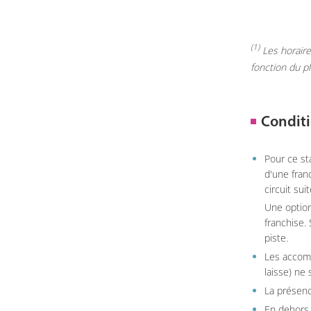
(1)
Les horaires
fonction du p
Conditi
Pour ce st
d'une fran
circuit sui
Une option
franchise.
piste.
Les accom
laisse) ne 
La présenc
En dehors 