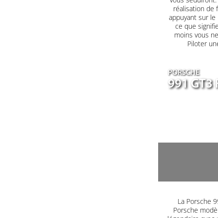
réalisation de 
appuyant sur le
ce que signifi
moins vous ne 
Piloter un
PORSCHE
991 GT3 
La Porsche 99
Porsche modèle