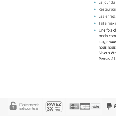
Le jour du
Restauratio
Les enregi
Taille max
Une fois c
matin comm
stage, vou
nous nous 
Si vous ête
Pensez à b