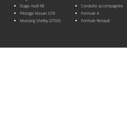
Stage Audi R8
Conduite accompagnée
Pilotage Nissan GTR
Formule 4
Mustang Shelby GT500
Formule Renault