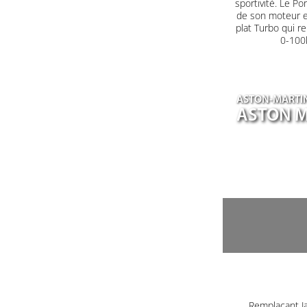
sportivité. Le P
de son moteur en
plat Turbo qui r
0-100k
ASTON-MARTI
ASTON M
Remplaçant J