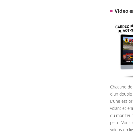
Video 
Chacune de 
d'un double
L'une est or
volant et e
du moniteur, 
piste. Vous 
videos en li