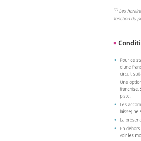
(1)
Les horaires
fonction du p
Conditi
Pour ce st
d'une fran
circuit sui
Une option
franchise.
piste.
Les accom
laisse) ne 
La présenc
En dehors 
voir les m