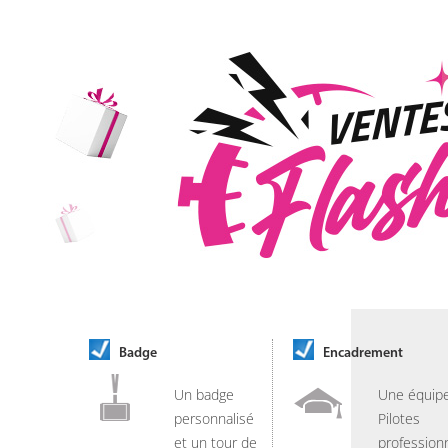
Badge
Encadrement
Un badge
Une équip
personnalisé
Pilotes
et un tour de
professionn