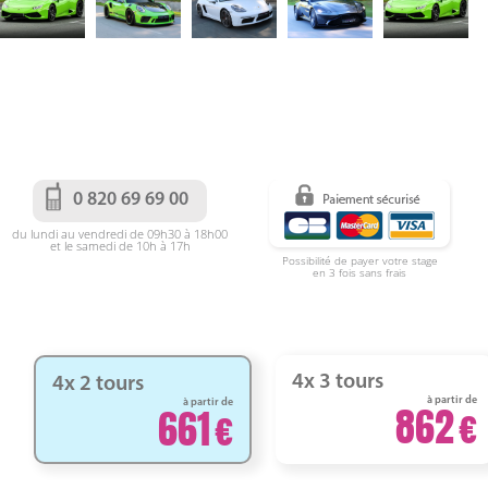
0 820 69 69 00
du lundi au vendredi de 09h30 à 18h00
et le samedi de 10h à 17h
Possibilité de payer votre stage
en 3 fois sans frais
4x 3 tours
4x 2 tours
à partir de
à partir de
862
661