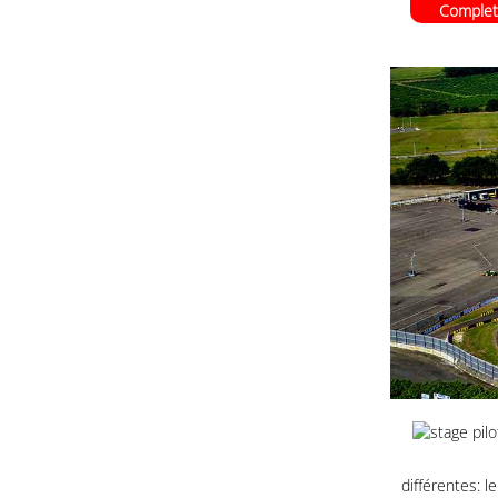
Complet
différentes: l