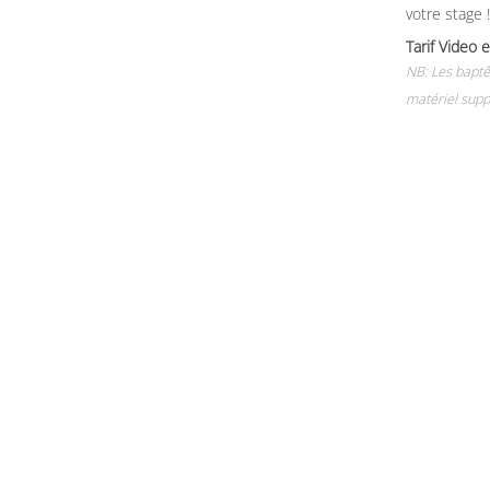
votre stage !
Tarif Vide
NB: Les baptê
matériel supp