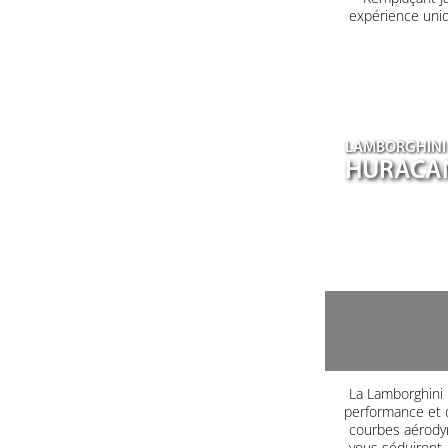
expérience uniq
LAMBORGHINI
HURACA
La Lamborghini H
performance et d
courbes aérodyn
vous séduiront. 