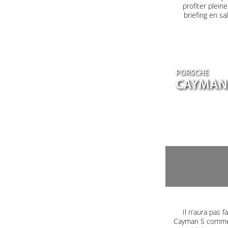
profiter plein
briefing en s
PORSCHE
CAYMAN
Il n’aura pas
Cayman S comme 