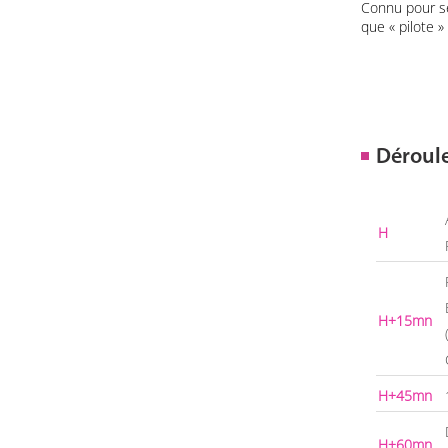
Connu pour ses
que « pilote » 
Déroul
H
H+15mn
H+45mn
H+60mn