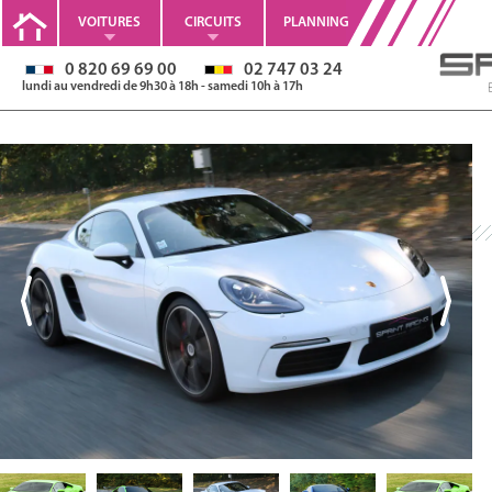
VOITURES
CIRCUITS
PLANNING
0 820 69 69 00
02 747 03 24
lundi au vendredi de 9h30 à 18h - samedi 10h à 17h