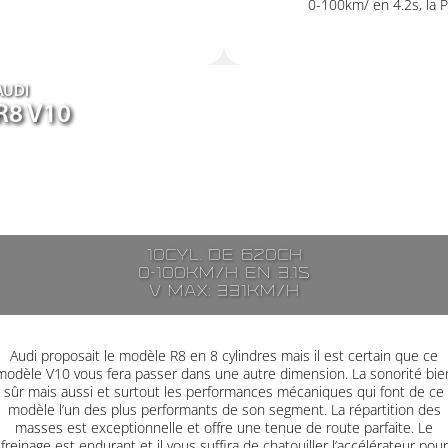
0-100km/ en 4.2s, la P
AUDI
R8 V10
10cyl. de 620ch
0-100km/h en 3.1s
V max: 331km/h
Audi proposait le modèle R8 en 8 cylindres mais il est certain que ce
modèle V10 vous fera passer dans une autre dimension. La sonorité bie
sûr mais aussi et surtout les performances mécaniques qui font de ce
modèle l’un des plus performants de son segment. La répartition des
masses est exceptionnelle et offre une tenue de route parfaite. Le
freinage est endurant et il vous suffira de chatouiller l’accélérateur pour