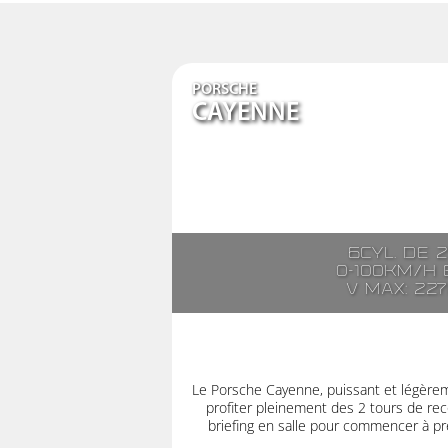
PORSCHE
CAYENNE
6cyl. de 
0-100km/h e
V max: 22
Le Porsche Cayenne, puissant et légère
profiter pleinement des 2 tours de rec
briefing en salle pour commencer à pre