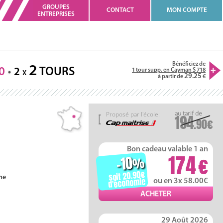
GROUPES
CONTACT
MON COMPTE
ENTREPRISES
Bénéficiez de
2
0
TOURS
2
1 tour supp. en Cayman S 718
X
29.25
à partir de
Proposé par l'école:
194
.90
Bon cadeau valable 1 an
174
-10
%
soit 20.90
ne
d'économie
ou en 3x 58.00
29 Août 2026