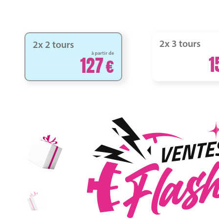
2x 3 tours
2x 2 tours
à partir de
1
127