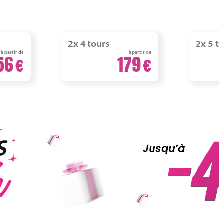
2x 4 tours
2x 5 
à partir de
à partir de
56
179