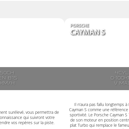
PORSCHE
CAYMAN S
250ch
4cyl
n 8.1s
0-100k
7km/h
V ma
Il n’aura pas fallu longtemps
Cayman S comme une référence e
ment surélevé, vous permettra de
sportivité. Le Porsche Cayman S 
onnaissance qui suivront votre
de son moteur en position centr
ndre vos repères sur la piste.
plat Turbo qui remplace le fameux