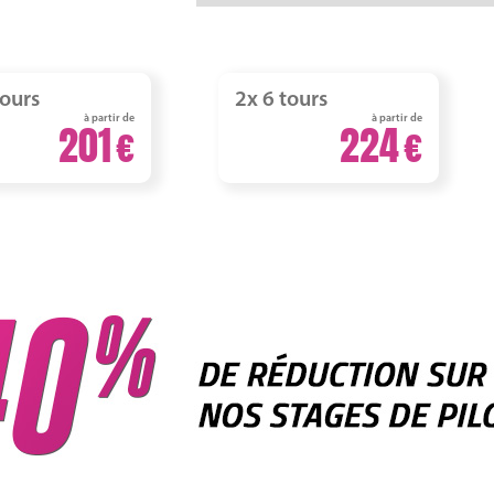
tours
2x 6 tours
à partir de
à partir de
201
224