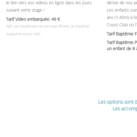
le lien vers vos videos en ligne dans les jours
dérive de nos p
suivant votre stage !
Les enfants son
ans (1.40m) à l
Tarif Video embarquée: 49
Cours Club où l
NB: Les baptêmes ne sont pas filmés, le matériel
Tarif Baptême 
supporte assez mal...
Tarif Baptême P
un enfant de 8
Les options sont d
Les accomp