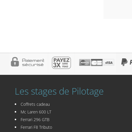
Les stages de Pilotage
Coffrets cadeau
Mc Laren 600 LT
Ferrari 296 GTB
Ferrari F8 Tributo