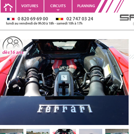
VOITURES
CIRCUITS
PLANNING
0 820 69 69 00
02 747 03 24
lundi au vendredi de 9h30 à 18h - samedi 10h à 17h