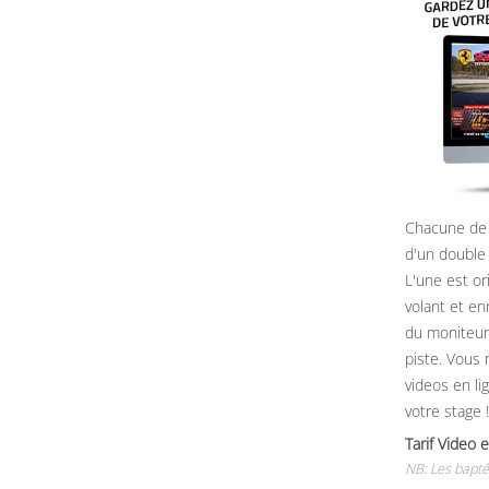
Chacune de 
d'un double
L'une est or
volant et e
du moniteur, 
piste. Vous 
videos en li
votre stage !
Tarif Vide
NB: Les baptê