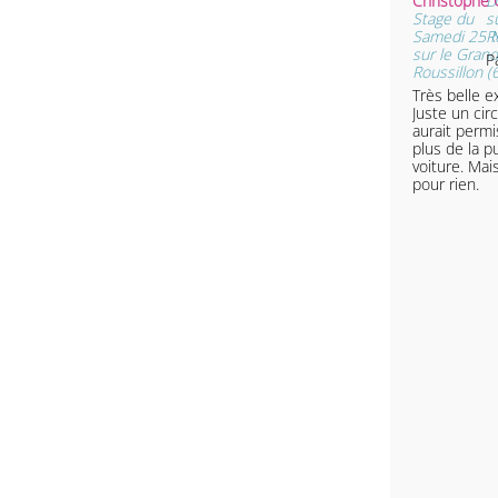
D
Ch
Stage du
s
Samedi 25 
R
sur le Grand
P
Roussillon (
Très belle e
Juste un cir
aurait permi
plus de la p
voiture. Mai
pour rien.