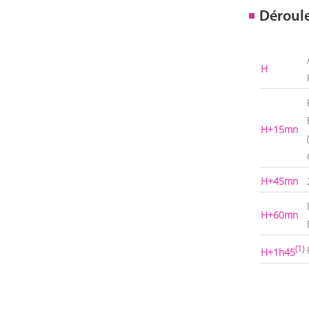
Déroul
H
H+15mn
H+45mn
H+60mn
(1)
H+1h45