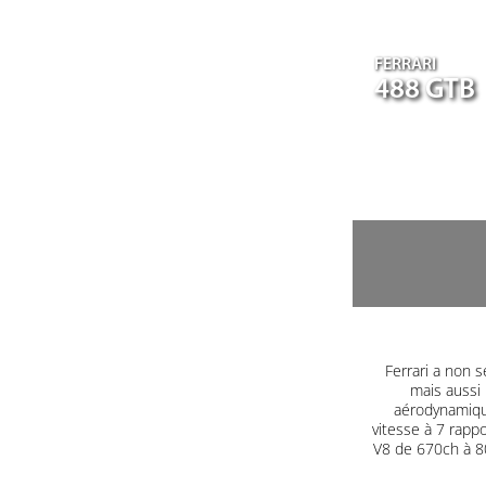
FERRARI
488 GTB
Ferrari a non s
mais aussi 
aérodynamique
vitesse à 7 rapp
V8 de 670ch à 80