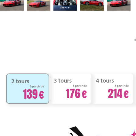
d
3 tours
4 tours
2 tours
à partir de
à partir de
à partir de
176
214
139