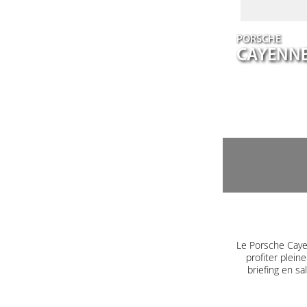
PORSCHE
CAYENN
Le Porsche Caye
profiter plein
briefing en s