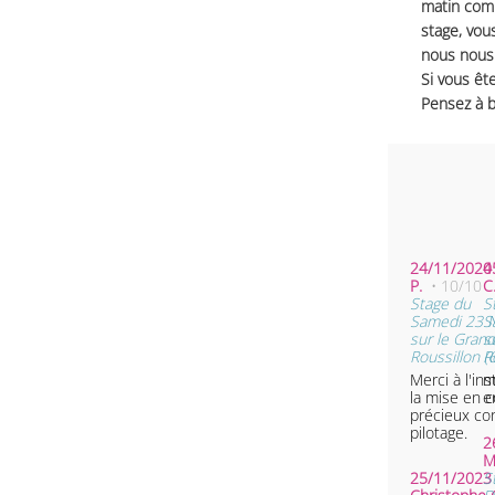
matin comm
stage, vou
nous nous 
Si vous ête
Pensez à b
24/11/2024 
0
P.
• 10/10
C
Stage du
S
Samedi 23 
S
sur le Grand
s
Roussillon (
R
Merci à l'in
m
la mise en c
e
précieux con
pilotage.
2
M
25/11/2023 
S