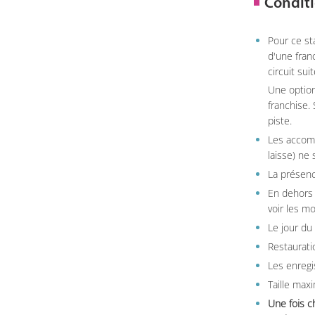
Conditi
Pour ce st
d'une fran
circuit sui
Une option
franchise.
piste.
Les accom
laisse) ne 
La présenc
En dehors 
voir les m
Le jour du
Restauratio
Les enregi
Taille max
Une fois c