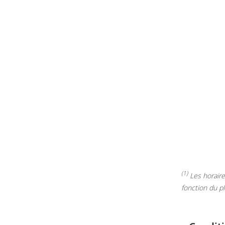
(1)
Les horaires
fonction du p