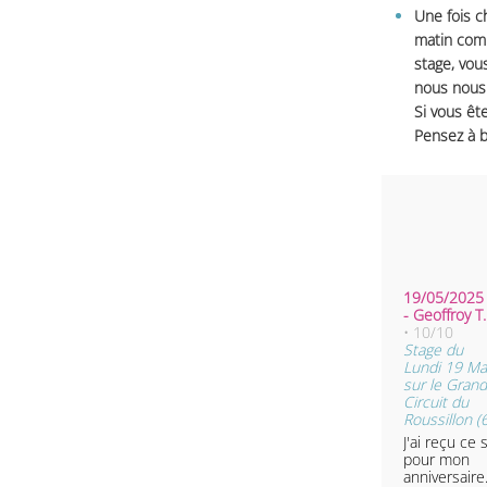
Une fois c
matin comm
stage, vou
nous nous 
Si vous ête
Pensez à b
19/05/2025
- Geoffroy 
• 10/10
Stage du
Lundi 19 Ma
sur le Grand
Circuit du
Roussillon (
J'ai reçu ce 
pour mon
anniversaire.