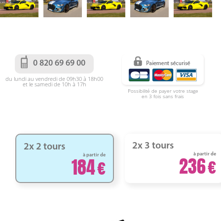
0 820 69 69 00
du lundi au vendredi de 09h30 à 18h00
et le samedi de 10h à 17h
Possibilité de payer votre stage
en 3 fois sans frais
2x 3 tours
2x 2 tours
à partir de
à partir de
236
184