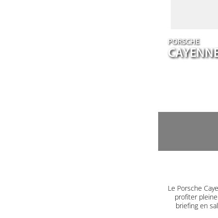
PORSCHE
CAYENN
Le Porsche Caye
profiter plein
briefing en s