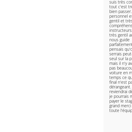
suis très co
tout c'est t
bien passer.
personnel e
gentil et trè
compréhensi
instructeurs
très gentil a
nous guide
parfaitement
pensais qu'
serrais peut
seul sur la p
mais il n'y av
pas beauco
voiture en
temps ce qu
final n'est p
dérangeant. 
reviendrai 
je pourrais
payer le sta
grand merci
toute l'équi