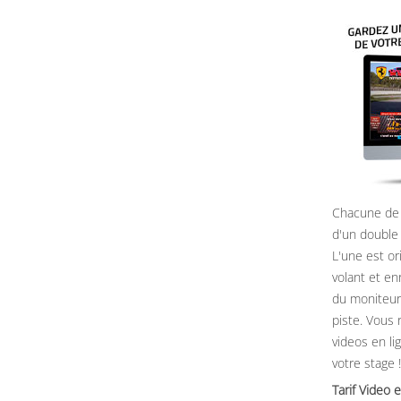
Chacune de 
d'un double
L'une est or
volant et e
du moniteur, 
piste. Vous 
videos en li
votre stage !
Tarif Vide