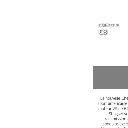
CORVETTE
C8
La nouvelle Che
sport américaine
moteur V8 de 6,2
Stingray s
transmission 
conduite excep