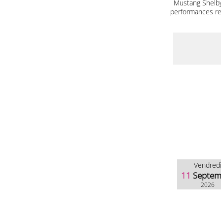
Mustang Shelby
performances red
Vendred
11
Septem
2026