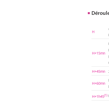
Déroul
H
H+15mn
H+45mn
H+60mn
(1)
H+1h45