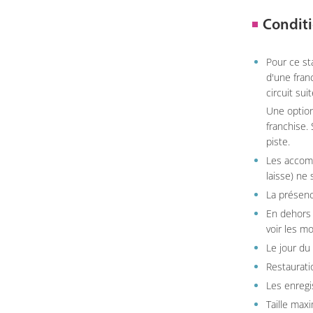
Conditi
Pour ce st
d'une fran
circuit sui
Une option
franchise.
piste.
Les accom
laisse) ne 
La présenc
En dehors 
voir les m
Le jour du
Restauratio
Les enregi
Taille max