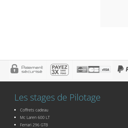
Les stages de Pilotage
Coffrets cadeau
Mc Laren 600 LT
Ferrari 296 GTB