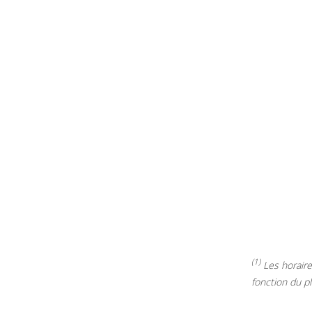
(1)
Les horaires
fonction du p