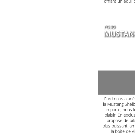
offrant un équil
FORD
MUSTANG
Ford nous a ané
la Mustang Shel
importe, nous le
plaisir. En excl
propose de pilo
plus puissant jam
la boite de 