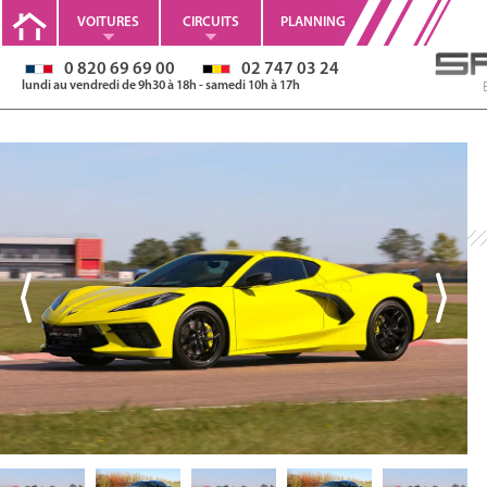
VOITURES
CIRCUITS
PLANNING
0 820 69 69 00
02 747 03 24
lundi au vendredi de 9h30 à 18h - samedi 10h à 17h