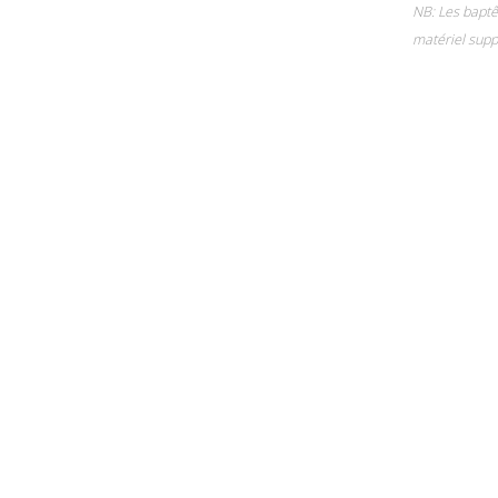
NB: Les baptê
matériel supp