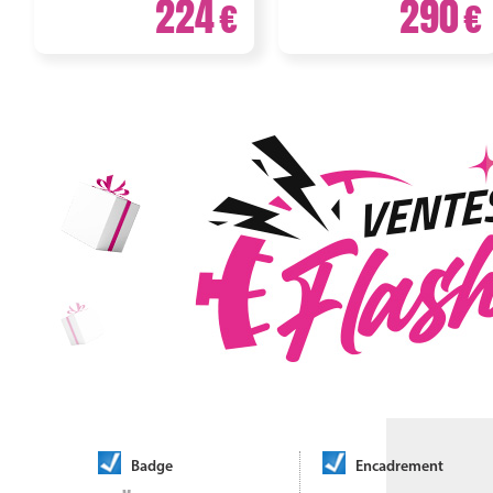
224
290
Badge
Encadrement