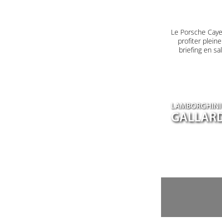
Le Porsche Caye
profiter plein
briefing en s
LAMBORGHINI
GALLARD