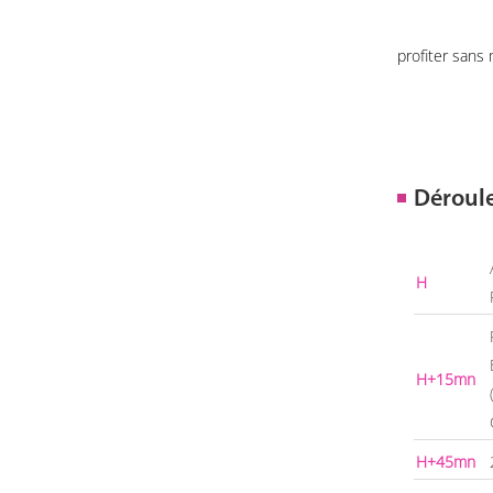
profiter sans
Déroul
H
H+15mn
H+45mn