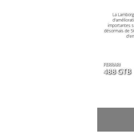
La Lamborgh
d'améliorat
importantes s
désormais de 560
d'en
FERRARI
488 GTB