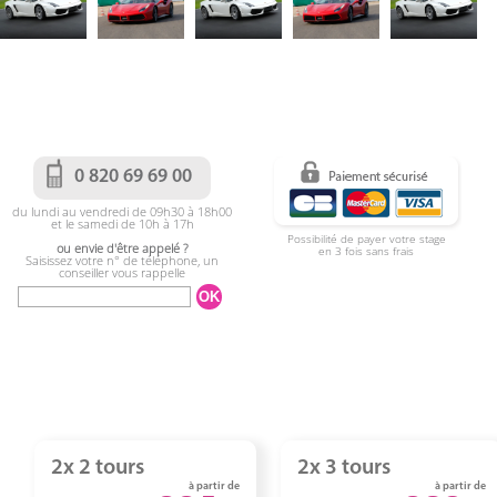
0 820 69 69 00
du lundi au vendredi de 09h30 à 18h00
et le samedi de 10h à 17h
Possibilité de payer votre stage
ou envie d'être appelé ?
en 3 fois sans frais
Saisissez votre n° de téléphone, un
conseiller vous rappelle
2x 2 tours
2x 3 tours
à partir de
à partir de