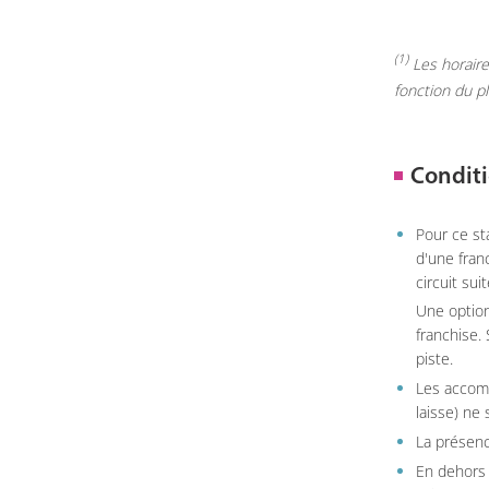
(1)
Les horaires
fonction du p
Conditi
Pour ce st
d'une fran
circuit sui
Une option
franchise.
piste.
Les accom
laisse) ne 
La présenc
En dehors 