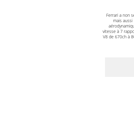
Ferrari a non s
mais aussi 
aérodynamique
vitesse à 7 rapp
V8 de 670ch à 80