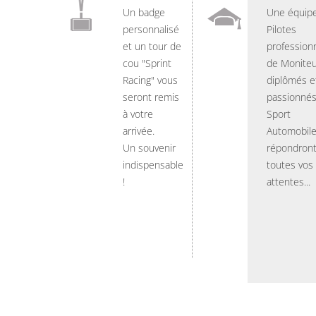
Un badge
Une équip
personnalisé
Pilotes
et un tour de
professionn
cou "Sprint
de Moniteu
Racing" vous
diplômés e
seront remis
passionnés
à votre
Sport
arrivée.
Automobil
Un souvenir
répondront
indispensable
toutes vos
!
attentes...