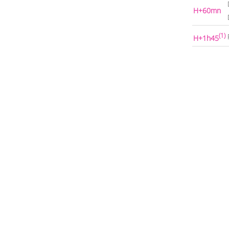
H+60mn
(1)
H+1h45