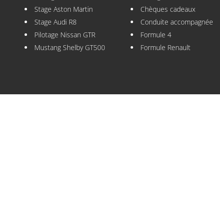
Stage Aston Martin
Chèques cadeaux
Stage Audi R8
Conduite accompagnée
Pilotage Nissan GTR
Formule 4
Mustang Shelby GT500
Formule Renault