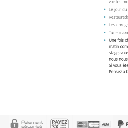
voir les m
Le jour du
Restauratio
Les enregi
Taille max
Une fois c
matin comm
stage, vou
nous nous 
Si vous ête
Pensez à b