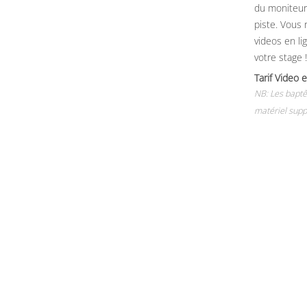
du moniteur, 
piste. Vous 
videos en li
votre stage !
Tarif Vide
NB: Les baptê
matériel supp