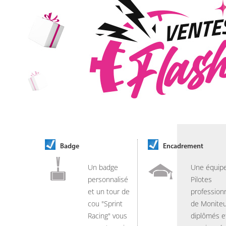
Badge
Encadrement
Un badge
Une équip
personnalisé
Pilotes
et un tour de
professionn
cou "Sprint
de Moniteu
Racing" vous
diplômés e