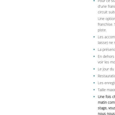
Pour ce st
d'une fran
circuit sui
Une option
franchise.
piste.
Les accom
laisse) ne 
La présenc
En dehors 
voir les m
Le jour du
Restauratio
Les enregi
Taille max
Une fois c
matin comm
stage, vou
nous nous 