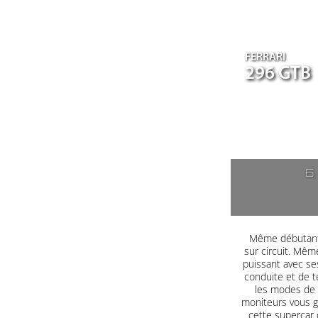
FERRARI
296 GTB
6
Même débutant, 
sur circuit. Même
puissant avec se
conduite et de t
les modes de c
moniteurs vous g
cette supercar