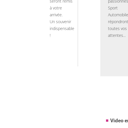
seront remis
passionnés
à votre
Sport
arrivée.
Automobil
Un souvenir
répondront
indispensable
toutes vos
!
attentes...
Video 