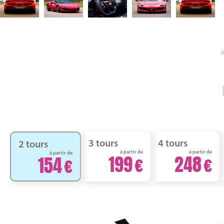
d
3 tours
4 tours
2 tours
à partir de
à partir de
à partir de
199
248
154