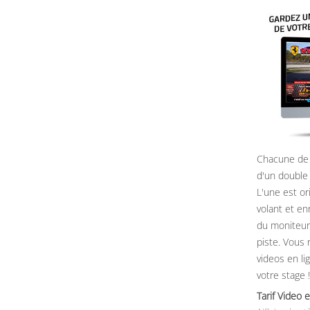
Chacune de 
d'un double
L'une est or
volant et e
du moniteur, 
piste. Vous 
videos en li
votre stage !
Tarif Vide