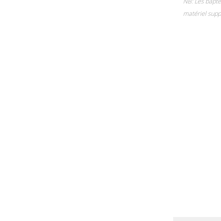
NB: Les baptê
matériel supp