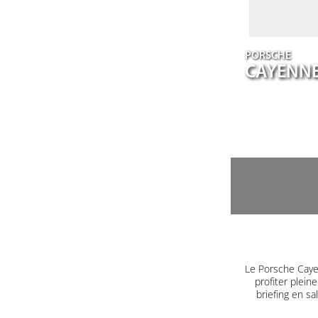
PORSCHE
CAYENN
Le Porsche Caye
profiter plein
briefing en s