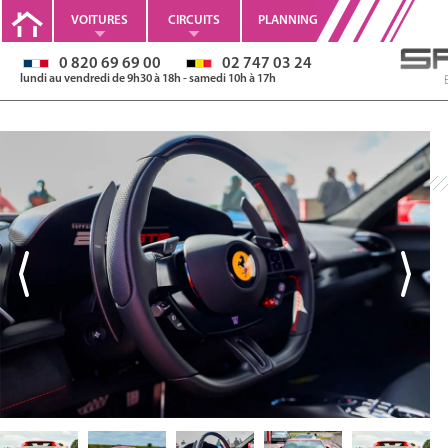
VOITURES
CIRCUITS
PLANNING
0 820 69 69 00
02 747 03 24
lundi au vendredi de 9h30 à 18h - samedi 10h à 17h