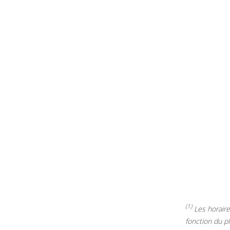
(1)
Les horaires
fonction du p