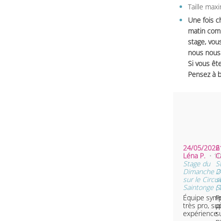
Taille max
Une fois c
matin comm
stage, vou
nous nous 
Si vous ête
Pensez à b
24/05/2026 
2
Léna P.
• 1
C
Stage du
S
Dimanche 2
D
sur le Circu
s
Saintonge (
S
Équipe symp
P
très pro, su
p
expérience
s