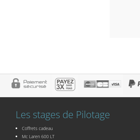
Les stages de Pilotage
Coffrets cadeau
Mc Laren 600 LT