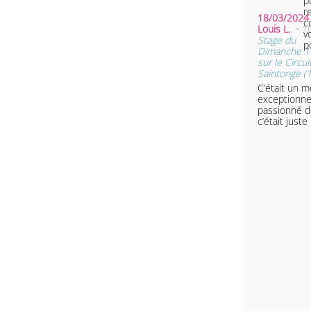
p
r
18/03/2024 
c
Louis L.
• 1
v
Stage du
p
Dimanche 1
sur le Circu
Saintonge (
C’était un 
exceptionnel
passionné d
c’était just