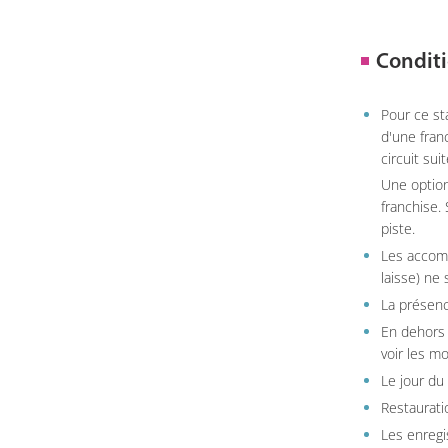
Conditi
Pour ce st
d'une fran
circuit sui
Une option
franchise.
piste.
Les accom
laisse) ne 
La présenc
En dehors 
voir les m
Le jour du
Restauratio
Les enregi