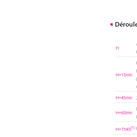
Déroul
H
H+15mn
H+45mn
H+60mn
(1)
H+1h45