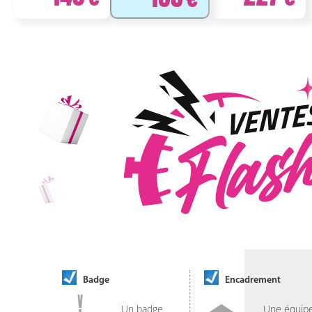
Badge
Encadrement
Un badge
Une équip