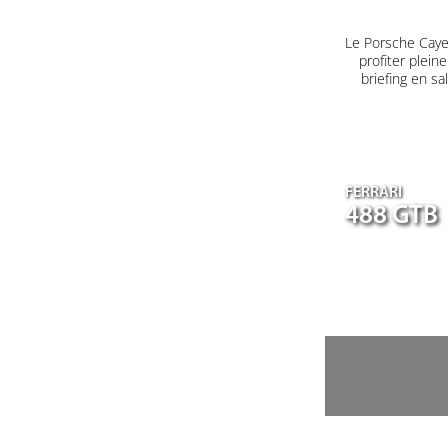
Le Porsche Caye
profiter plein
briefing en s
FERRARI
488 GTB