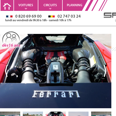
VOITURES
CIRCUITS
PLANNING
0 820 69 69 00
02 747 03 24
lundi au vendredi de 9h30 à 18h - samedi 10h à 17h