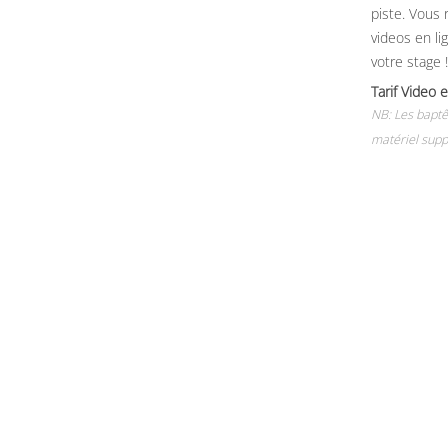
piste. Vous 
videos en li
votre stage !
Tarif Vide
NB: Les baptê
matériel supp