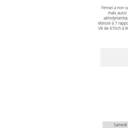
Ferrari a non s
mais aussi 
aérodynamique
vitesse à 7 rapp
V8 de 670ch à 80
Samedi