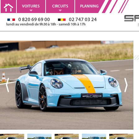
VOITURES
CIRCUITS
PLANNING
0 820 69 69 00
02 747 03 24
lundi au vendredi de 9h30 à 18h - samedi 10h à 17h