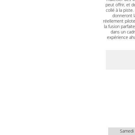
peut offrir, et
collé à la pist
donneront l
réellement pilote
la fusion parfait
dans un cadr
expérience ahu
Samedi