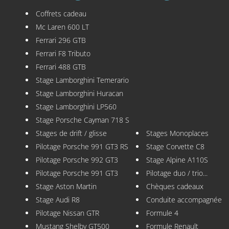
Coffrets cadeau
Mc Laren 600 LT
Ferrari 296 GTB
Ferrari F8 Tributo
Ferrari 488 GTB
Stage Lamborghini Temerario
Stage Lamborghini Huracan
Stage Lamborghini LP560
Stage Porsche Cayman 718 S
Stages de drift / glisse
Stages Monoplaces
Pilotage Porsche 991 GT3 RS
Stage Corvette C8
Pilotage Porsche 992 GT3
Stage Alpine A110S
Pilotage Porsche 991 GT3
Pilotage duo / trio...
Stage Aston Martin
Chèques cadeaux
Stage Audi R8
Conduite accompagnée
Pilotage Nissan GTR
Formule 4
Mustang Shelby GT500
Formule Renault