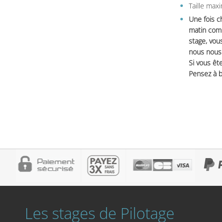
Taille max
Une fois c
matin comm
stage, vou
nous nous 
Si vous ête
Pensez à b
Les stages de Pilotage