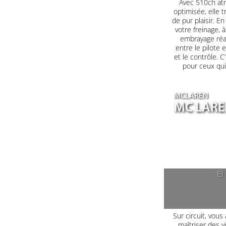
Avec 510ch at
optimisée, elle 
de pur plaisir. E
votre freinage, à
embrayage réag
entre le pilote 
et le contrôle. C
pour ceux qui
MCLAREN
MC LARE
8
Sur circuit, vous
maîtriser des 