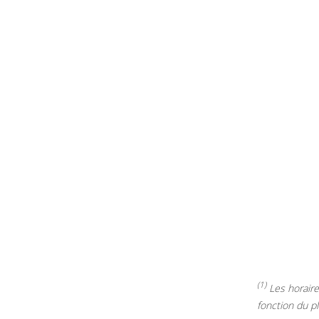
(1)
Les horaires
fonction du p