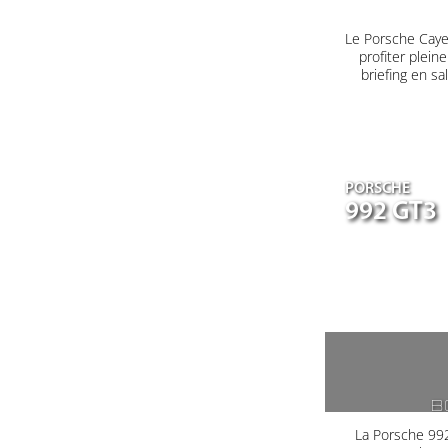
Le Porsche Caye
profiter plein
briefing en s
PORSCHE
992 GT3
B
La Porsche 992