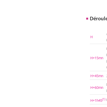
Déroul
H
H+15mn
H+45mn
H+60mn
(1)
H+1h45