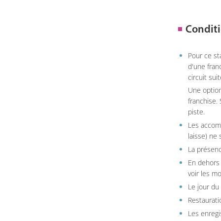
Conditi
Pour ce st
d'une fran
circuit sui
Une option
franchise.
piste.
Les accom
laisse) ne 
La présenc
En dehors 
voir les m
Le jour du
Restauratio
Les enregi