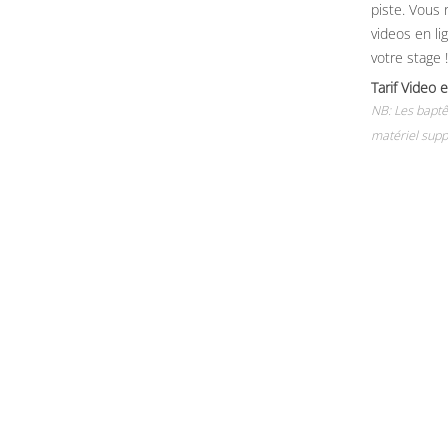
piste. Vous 
videos en li
votre stage !
Tarif Vide
NB: Les baptê
matériel supp