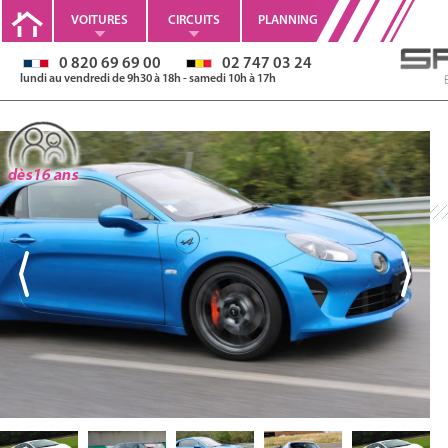
VOITURES
CIRCUITS
PLANNING
0 820 69 69 00
02 747 03 24
lundi au vendredi de 9h30 à 18h - samedi 10h à 17h