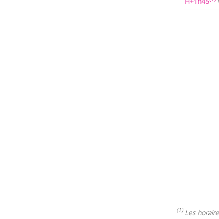
H+1h45
(1)
Les horaires