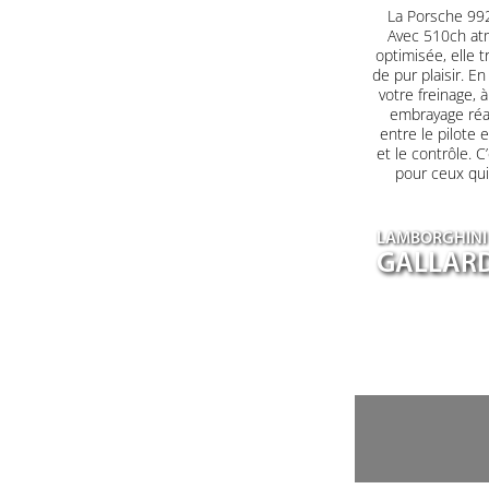
La Porsche 992
Avec 510ch at
optimisée, elle 
de pur plaisir. E
votre freinage, à
embrayage réag
entre le pilote 
et le contrôle. C
pour ceux qui
LAMBORGHINI
GALLARD