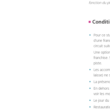
fonction du p
Conditi
Pour ce st
d'une fran
circuit sui
Une option
franchise.
piste.
Les accom
laisse) ne 
La présenc
En dehors 
voir les m
Le jour du
Restauratio