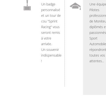
Un badge
Une équip
personnalisé
Pilotes
et un tour de
professionn
cou "Sprint
de Moniteu
Racing" vous
diplômés e
seront remis
passionnés
à votre
Sport
arrivée.
Automobil
Un souvenir
répondront
indispensable
toutes vos
!
attentes...