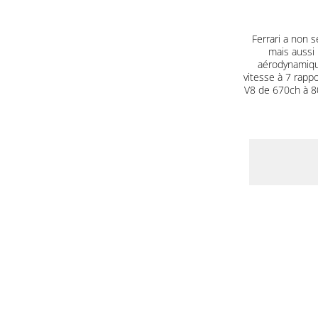
Ferrari a non s
mais aussi 
aérodynamique
vitesse à 7 rapp
V8 de 670ch à 80