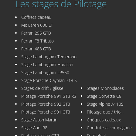
Les stages de Pilotage
Coffrets cadeau
Mc Laren 600 LT
Ferrari 296 GTB
Ferrari F8 Tributo
Ferrari 488 GTB
Stage Lamborghini Temerario
Stage Lamborghini Huracan
Stage Lamborghini LP560
Stage Porsche Cayman 718 S
Stages de drift / glisse
Stages Monoplaces
Pilotage Porsche 991 GT3 RS
Stage Corvette C8
Pilotage Porsche 992 GT3
Stage Alpine A110S
Pilotage Porsche 991 GT3
Pilotage duo / trio...
Stage Aston Martin
Chèques cadeaux
Stage Audi R8
Conduite accompagnée
Pilotage Nissan GTR
Formule 4