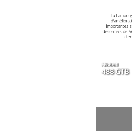
La Lamborgh
d'améliorat
importantes s
désormais de 560
d'en
FERRARI
488 GTB