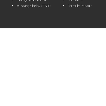
Mustang Shelby GT500
Formule Renault