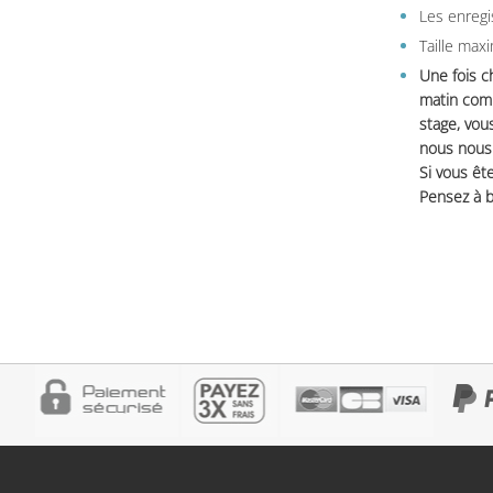
Les enregi
Taille max
Une fois c
matin comm
stage, vou
nous nous 
Si vous ête
Pensez à b