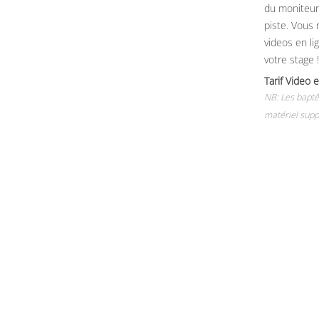
du moniteur, 
piste. Vous 
videos en li
votre stage !
Tarif Vide
NB: Les baptê
matériel supp