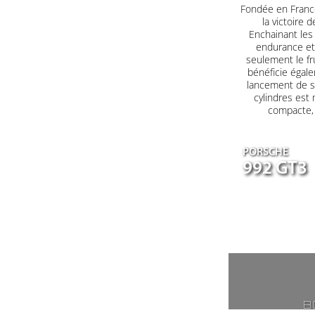
Fondée en France
la victoire 
Enchainant les 
endurance et 
seulement le fr
bénéficie égale
lancement de s
cylindres est
compacte, a
PORSCHE
992 GT3
B