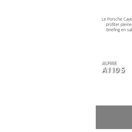
Le Porsche Caye
profiter plein
briefing en s
ALPINE
A110 S