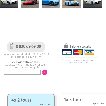
0 820 69 69 00
du lundi au vendredi de 09h30 à 18h00
et le samedi de 10h à 17h
Possibilité de payer votre stage
ou envie d'être appelé ?
en 3 fois sans frais
Saisissez votre n° de téléphone, un
conseiller vous rappelle
4x 3 tours
4x 2 tours
à partir de
à partir de