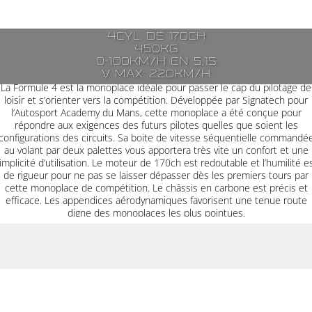
4cyl. de 170ch
450kg
0-100km/h en 5,1s
V max: 220km/h
La Formule 4 est la monoplace idéale pour passer le cap du pilotage de
loisir et s’orienter vers la compétition. Développée par Signatech pour
l’Autosport Academy du Mans, cette monoplace a été conçue pour
répondre aux exigences des futurs pilotes quelles que soient les
configurations des circuits. Sa boite de vitesse séquentielle commandé
au volant par deux palettes vous apportera très vite un confort et une
implicité d’utilisation. Le moteur de 170ch est redoutable et l’humilité e
de rigueur pour ne pas se laisser dépasser dès les premiers tours par
cette monoplace de compétition. Le châssis en carbone est précis et
efficace. Les appendices aérodynamiques favorisent une tenue route
digne des monoplaces les plus pointues.