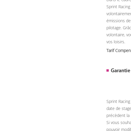
Sprint Racin
volontairemen
émissions de
pilotage. Gr
volontaire, v
vos loisirs.
Tarif Compen
Garantie
Sprint Racing
date de stage
précèdent la 
Si vous souha
pouvoir modif