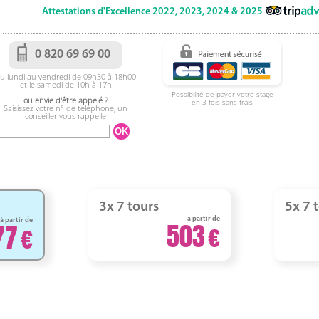
Attestations d'Excellence 2022, 2023, 2024 & 2025
0 820 69 69 00
u lundi au vendredi de 09h30 à 18h00
et le samedi de 10h à 17h
Possibilité de payer votre stage
ou envie d'être appelé ?
en 3 fois sans frais
Saisissez votre n° de téléphone, un
conseiller vous rappelle
3x 7 tours
5x 7 
à partir de
à partir de
503
77