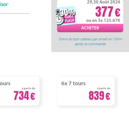
29,30 Août 2026
377
-30
%
ou en 3x 125.67
Envoi du bon cadeau par email en 15mn
après la commande
tours
6x 7 tours
à partir de
à partir de
734
839