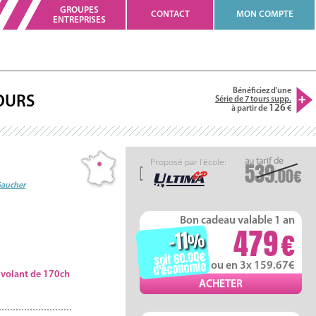
GROUPES
CONTACT
MON COMPTE
ENTREPRISES
Bénéficiez d'une
OURS
Série de 7 tours supp.
126
à partir de
Proposé par l'école:
539
.00
Gaucher
Bon cadeau valable 1 an
479
-11
%
soit 60.00
d'économie
ou en 3x 159.67
u volant de 170ch