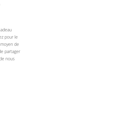
 cadeau
ez pour le
n moyen de
de partager
 de nous