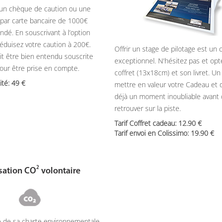
, un chèque de caution ou une
 par carte bancaire de 1000
dé. En souscrivant à l’option
réduisez votre caution à 200€.
Offrir un stage de pilotage est un
it être bien entendu souscrite
exceptionnel. N'hésitez pas et opt
pour être prise en compte.
coffret (13x18cm) et son livret. U
nité: 49
mettre en valeur votre Cadeau et 
déjà un moment inoubliable avant
retrouver sur la piste.
Tarif Coffret cadeau: 12.90
Tarif envoi en Colissimo: 19.90
2
ation CO
volontaire
e de sa charte environnementale,