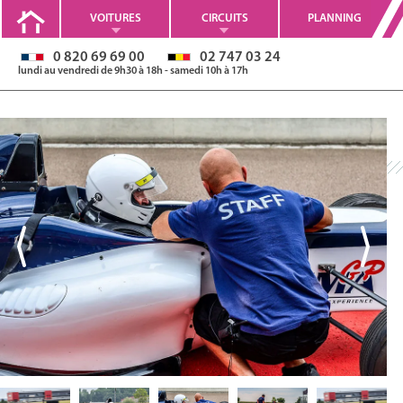
VOITURES
CIRCUITS
PLANNING
0 820 69 69 00
02 747 03 24
lundi au vendredi de 9h30 à 18h - samedi 10h à 17h