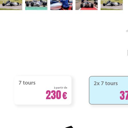
d
7 tours
2x 7 tours
à partir de
230
3