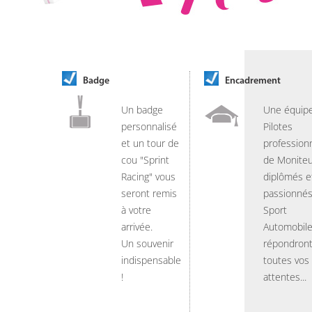
Badge
Encadrement
Un badge
Une équip
personnalisé
Pilotes
et un tour de
professionn
cou "Sprint
de Moniteu
Racing" vous
diplômés e
seront remis
passionnés
à votre
Sport
arrivée.
Automobil
Un souvenir
répondront
indispensable
toutes vos
!
attentes...