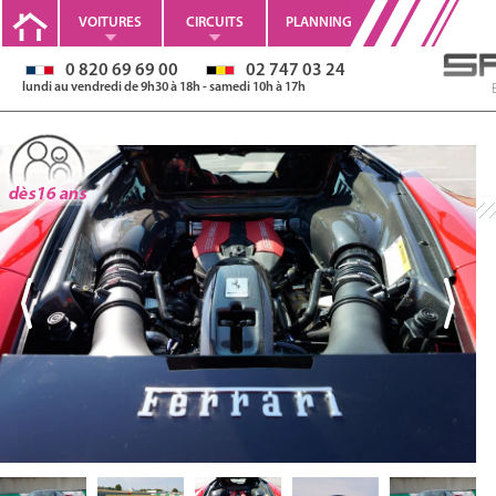
VOITURES
CIRCUITS
PLANNING
0 820 69 69 00
02 747 03 24
lundi au vendredi de 9h30 à 18h - samedi 10h à 17h