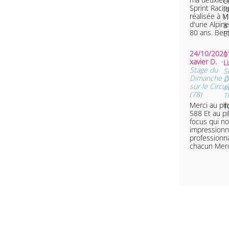
c
Sprint Racin
l
réalisée à M
I'
d'une Alpin
à
80 ans.
E
24/10/2021 
0
xavier D.
• 
L
Stage du
S
Dimanche 2
D
sur le Circu
s
(78)
T
Merci au pilo
T
588 Et au pilote de la Ford
focus qui n
impressionné Gr
professionn
chacun Me