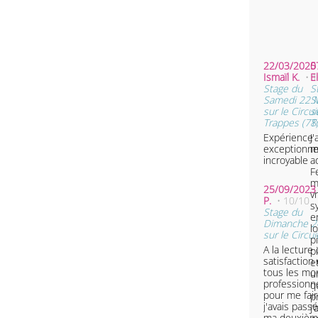
22/03/2025 
0
Ismaïl K.
• 
E
Stage du
S
Samedi 22 
S
sur le Circui
s
Trappes (78
T
Expérience
J
exceptionnel
m
incroyable
a
F
m
25/09/2023 
v
P.
• 10/10
s
Stage du
e
Dimanche 2
l
sur le Circu
p
A la lecture
p
satisfaction 
e
tous les mon
u
professionne
q
pour me fair
p
j'avais passé 
J
ma deuxièm