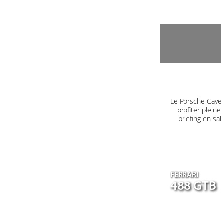
Le Porsche Caye
profiter plein
briefing en s
FERRARI
488 GTB