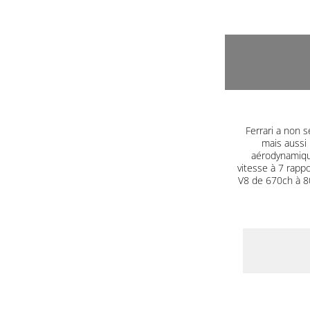
Ferrari a non s
mais aussi 
aérodynamique
vitesse à 7 rapp
V8 de 670ch à 80