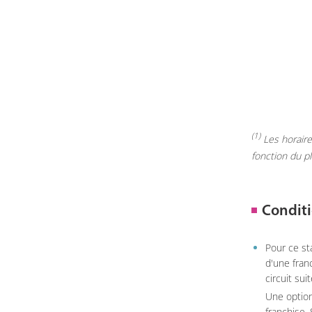
(1)
Les horaires
fonction du p
Conditi
Pour ce st
d'une fran
circuit sui
Une option
franchise.