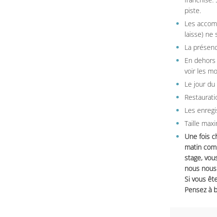
piste.
Les accom
laisse) ne 
La présenc
En dehors 
voir les m
Le jour du
Restauratio
Les enregi
Taille max
Une fois c
matin comm
stage, vou
nous nous 
Si vous ête
Pensez à b