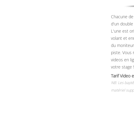
Chacune de 
d'un double
L'une est or
volant et e
du moniteur, 
piste. Vous 
videos en li
votre stage !
Tarif Vide
NB: Les baptê
matériel supp