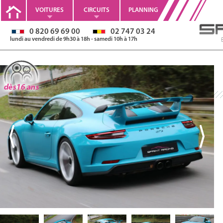
VOITURES
CIRCUITS
PLANNING
0 820 69 69 00
02 747 03 24
lundi au vendredi de 9h30 à 18h - samedi 10h à 17h