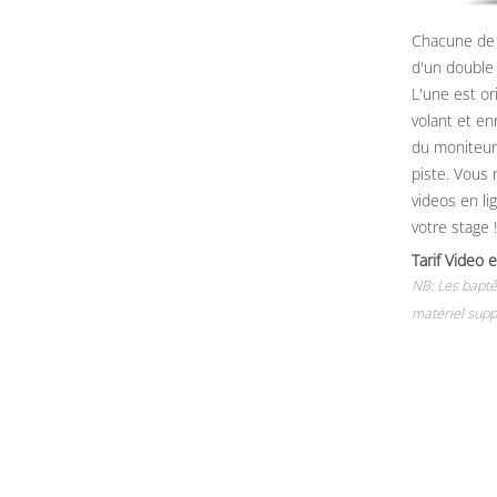
Chacune de 
d'un double
L'une est or
volant et e
du moniteur, 
piste. Vous 
videos en li
votre stage !
Tarif Vide
NB: Les baptê
matériel supp