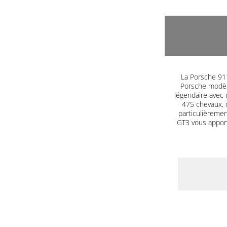
La Porsche 911
Porsche modèle
légendaire avec 
475 chevaux, 
particulièrement
GT3 vous appor