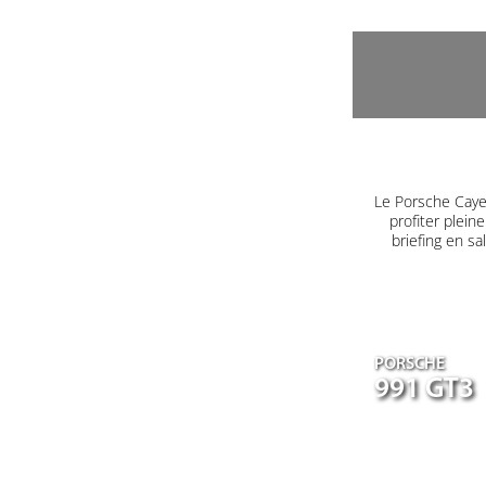
Le Porsche Caye
profiter plein
briefing en s
PORSCHE
991 GT3