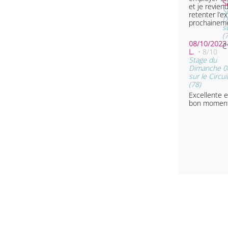
S
et je reviend
S
retenter l’e
D
prochaineme
s
(
08/10/2023 
C
L.
• 8/10
Stage du
Dimanche 0
sur le Circu
(78)
Excellente e
bon moment