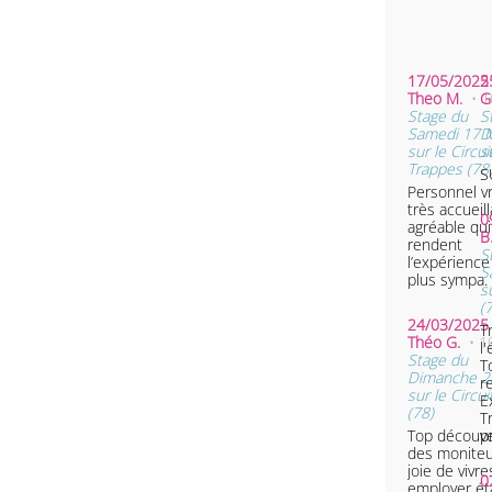
17/05/2025 
2
Theo M.
• 
G
Stage du
S
Samedi 17 
D
sur le Circui
s
Trappes (78
S
Personnel v
très accueill
0
agréable qui
B
rendent
S
l’expérienc
S
plus sympa.
s
(
24/03/2025 
T
Théo G.
• 1
l
Stage du
T
Dimanche 2
r
sur le Circu
E
(78)
T
Top découve
p
des moniteu
joie de vivre
0
employer éta