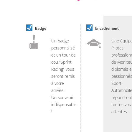
Badge
Encadrement
Un badge
Une équip
personnalisé
Pilotes
et un tour de
professionn
cou "Sprint
de Moniteu
Racing" vous
diplômés e
seront remis
passionnés
à votre
Sport
arrivée.
Automobil
Un souvenir
répondront
indispensable
toutes vos
!
attentes...