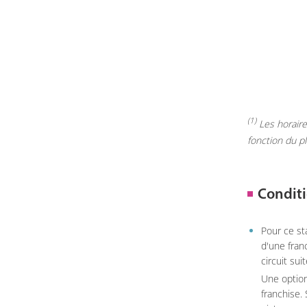
(1)
Les horaires
fonction du p
Conditi
Pour ce st
d'une fran
circuit sui
Une option
franchise.