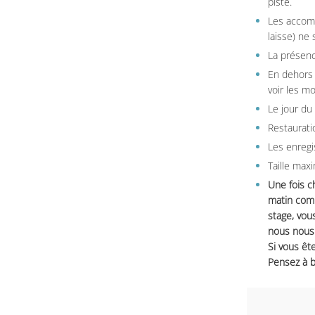
piste.
Les accom
laisse) ne 
La présenc
En dehors 
voir les m
Le jour du
Restauratio
Les enregi
Taille max
Une fois c
matin comm
stage, vou
nous nous 
Si vous ête
Pensez à b