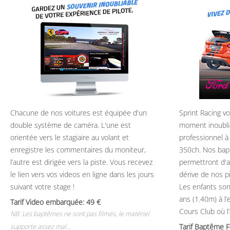
Chacune de nos voitures est équipée d'un
Sprint Racing v
double système de caméra. L'une est
moment inoubli
orientée vers le stagiaire au volant et
professionnel à
enregistre les commentaires du moniteur,
350ch. Nos bap
l’autre est dirigée vers la piste. Vous recevez
permettront d'ap
le lien vers vos videos en ligne dans les jours
dérive de nos p
suivant votre stage !
Les enfants son
ans (1.40m) à l
Tarif Video embarquée: 49
Cours Club où l
NB: Les baptêmes ne sont pas filmés, le matériel
Tarif Baptême 
supporte assez mal...