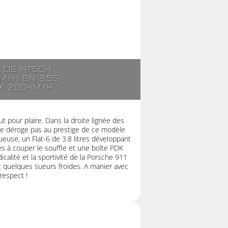
. de 475ch
m/h en 3,5s
x: 260km/h
t pour plaire. Dans la droite lignée des
ne déroge pas au prestige de ce modèle
euse, un Flat-6 de 3.8 litres développant
 à couper le souffle et une boîte PDK
icalité et la sportivité de la Porsche 911
quelques sueurs froides. A manier avec
respect !