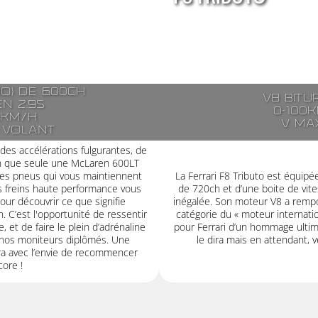
rbo) de 600ch
V8 bitu
en 2.9s
0-100k
8km/h
V ma
 volant
e des accélérations fulgurantes, de
ion que seule une McLaren 600LT
 ses pneus qui vous maintiennent
La Ferrari F8 Tributo est équip
ses freins haute performance vous
de 720ch et d’une boite de vit
ur découvrir ce que signifie
inégalée. Son moteur V8 a rempor
. C’est l'opportunité de ressentir
catégorie du « moteur internatio
, et de faire le plein d’adrénaline
pour Ferrari d’un hommage ultime
 nos moniteurs diplômés. Une
le dira mais en attendant, v
ra avec l’envie de recommencer
ore !