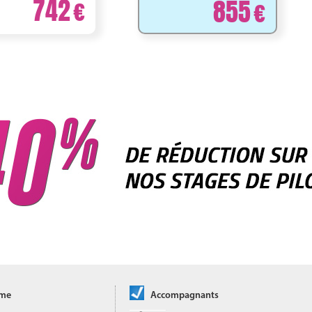
742
855
ôme
Accompagnants