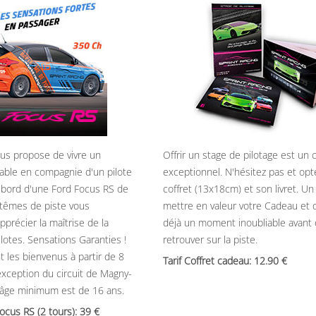
ous propose de vivre un
Offrir un stage de pilotage est un
able en compagnie d'un pilote
exceptionnel. N'hésitez pas et opt
 bord d'une Ford Focus RS de
coffret (13x18cm) et son livret. U
têmes de piste vous
mettre en valeur votre Cadeau et 
précier la maîtrise de la
déjà un moment inoubliable avant
ilotes. Sensations Garanties !
retrouver sur la piste.
t les bienvenus à partir de 8
Tarif Coffret cadeau: 12.90
’exception du circuit de Magny-
’âge minimum est de 16 ans.
Focus RS (2 tours): 39