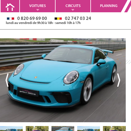
VOITURES
CIRCUITS
PLANNING
0 820 69 69 00
02 747 03 24
lundi au vendredi de 9h30 à 18h - samedi 10h à 17h