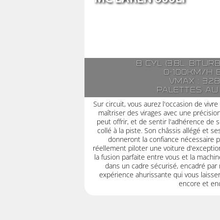
8 cyl (3.8l. bitu
0-100km/h 
Vmax : 32
Palettes au
Sur circuit, vous aurez l'occasion de vivr
maîtriser des virages avec une précis
peut offrir, et de sentir l'adhérence de
collé à la piste. Son châssis allégé et 
donneront la confiance nécessaire po
réellement piloter une voiture d'exception
la fusion parfaite entre vous et la machine
dans un cadre sécurisé, encadré par
expérience ahurissante qui vous laisse
encore et enc