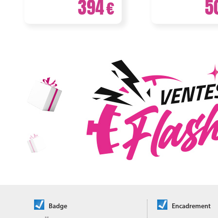
394
5
Badge
Encadrement