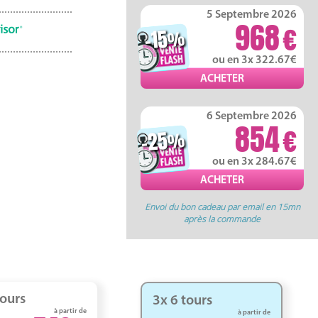
5 Septembre 2026
968
-15
%
ou en 3x 322.67
6 Septembre 2026
854
-25
%
ou en 3x 284.67
Envoi du bon cadeau par email en 15mn
après la commande
tours
3x 6 tours
à partir de
à partir de