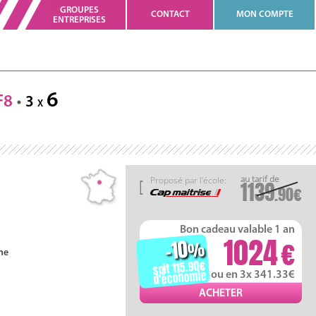
GROUPES
CONTACT
MON COMPTE
ENTREPRISES
6
F8
3
X
Proposé par l'école:
1139
.90
Bon cadeau valable 1 an
1024
-10
%
ne
soit 115.90
d'économie
ou en 3x 341.33