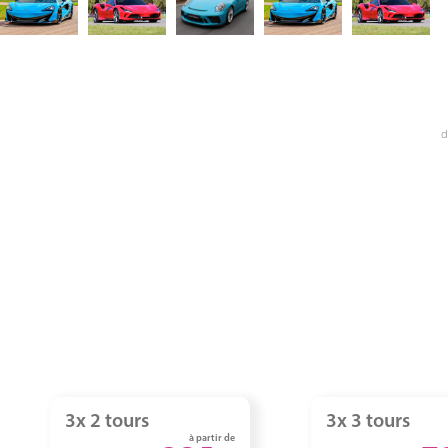
d
3x 2 tours
3x 3 tours
à partir de