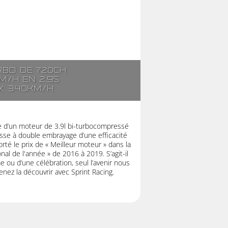
rbo de 720ch
m/h en 2,9s
x: 340km/h
ée d’un moteur de 3.9l bi-turbocompressé
esse à double embrayage d’une efficacité
té le prix de « Meilleur moteur » dans la
nal de l'année » de 2016 à 2019. S’agit-il
 ou d’une célébration, seul l’avenir nous
enez la découvrir avec Sprint Racing.