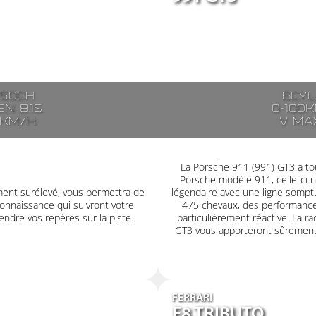
250ch
6cyl
n 8.1s
0-100k
7km/h
V ma
La Porsche 911 (991) GT3 a tou
Porsche modèle 911, celle-ci 
ment surélevé, vous permettra de
légendaire avec une ligne somptu
onnaissance qui suivront votre
475 chevaux, des performances
ndre vos repères sur la piste.
particulièrement réactive. La rad
GT3 vous apporteront sûrement 
FERRARI
F8 TRIBUTO