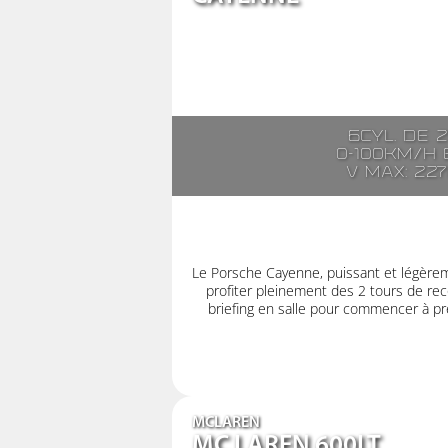
6cyl. de 
0-100km/h e
V max: 22
Le Porsche Cayenne, puissant et légère
profiter pleinement des 2 tours de rec
briefing en salle pour commencer à pre
MCLAREN
MC LAREN 600LT