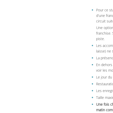
Pour ce st
d'une fran
circuit sui
Une option
franchise.
piste.
Les accom
laisse) ne 
La présenc
En dehors 
voir les m
Le jour du
Restauratio
Les enregi
Taille max
Une fois c
matin comm