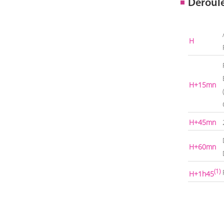
Déroul
H
H+15mn
H+45mn
H+60mn
(1)
H+1h45