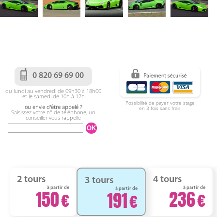
0 820 69 69 00
du lundi au vendredi de 09h30 à 18h00
et le samedi de 10h à 17h
Possibilité de payer votre stage
ou envie d'être appelé ?
en 3 fois sans frais
Saisissez votre n° de téléphone, un
conseiller vous rappelle
2 tours
4 tours
3 tours
à partir de
à partir de
à partir de
150
236
191