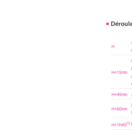
Déroul
H
H+15mn
H+45mn
H+60mn
(1)
H+1h45