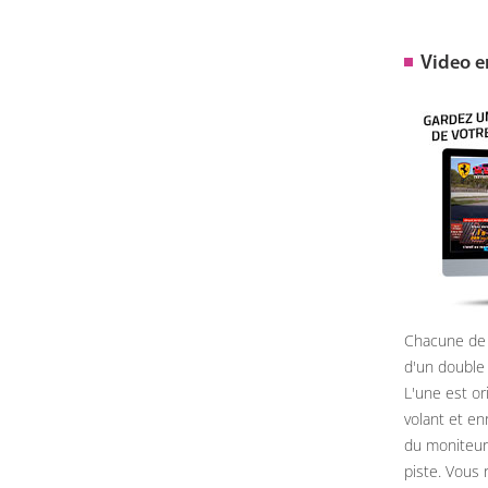
Video 
Chacune de 
d'un double
L'une est or
volant et e
du moniteur, 
piste. Vous 