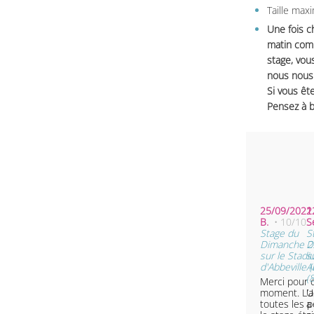
Taille max
Une fois c
matin comm
stage, vou
nous nous 
Si vous ête
Pensez à b
25/09/2022 
1
B.
• 10/10
S
Stage du
S
Dimanche 2
D
sur le Stad
s
d'Abbeville (
A
(
Merci pour 
moment. L’ac
U
toutes les 
a