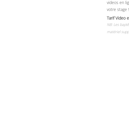
videos en li
votre stage !
Tarif Vide
NB: Les baptê
matériel supp