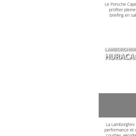
Le Porsche Caye
profiter plein
briefing en s
LAMBORGHINI
HURACA
La Lamborghini H
performance et d
courbes aérodyn