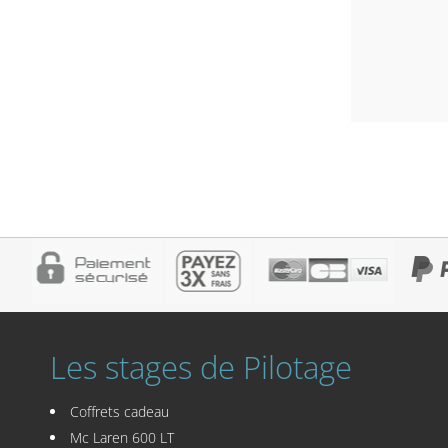
Les stages de Pilotage
Coffrets cadeau
Mc Laren 600 LT