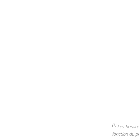
(1)
Les horaires
fonction du p