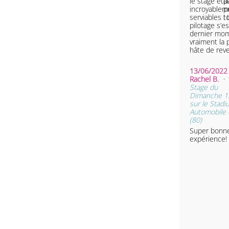
le stage éta
p
incroyableme
p
serviables 
t
pilotage s’e
dernier mome
vraiment la 
hâte de reve
13/06/2022 
Rachel B.
•
Stage du
Dimanche 12
sur le Stad
Automobile d
(80)
Super bonn
expérience!