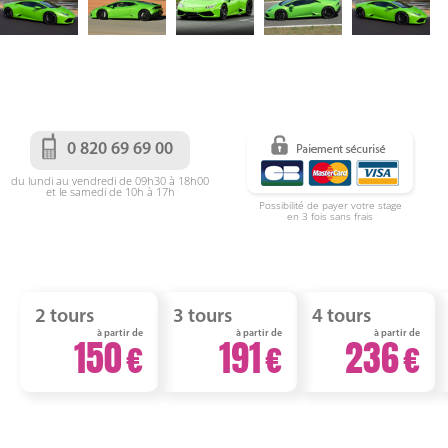
0 820 69 69 00
du lundi au vendredi de 09h30 à 18h00
et le samedi de 10h à 17h
Possibilité de payer votre stage
en 3 fois sans frais
2 tours
3 tours
4 tours
à partir de
à partir de
à partir de
150
191
236