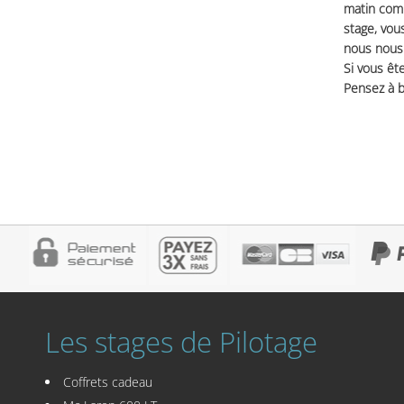
matin comm
stage, vou
nous nous 
Si vous ête
Pensez à b
Les stages de Pilotage
Coffrets cadeau