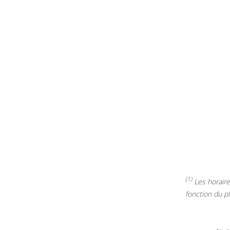
(1)
Les horaires
fonction du p