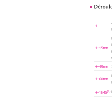
Déroul
H
H+15mn
H+45mn
H+60mn
(1)
H+1h45