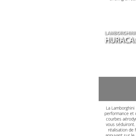
LAMBORGHINI
HURACA
La Lamborghini H
performance et d
courbes aérodyn
vous séduiront. 
réalisation de 
appuyant sur le