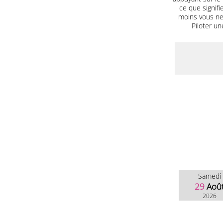
ce que signifi
moins vous ne 
Piloter un
Samedi
29
Aoû
2026