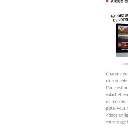
Video 
Chacune de 
d'un double
L'une est or
volant et e
du moniteur, 
piste. Vous 
videos en li
votre stage !