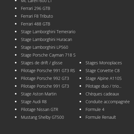
Mc Laren 600 LT
Ferrari 296 GTB
Ferrari F8 Tributo
Ferrari 488 GTB
Stage Lamborghini Temerario
Stage Lamborghini Huracan
Stage Lamborghini LP560
Stage Porsche Cayman 718 S
Stages de drift / glisse
Stages Monoplaces
Pilotage Porsche 991 GT3 RS
Stage Corvette C8
Pilotage Porsche 992 GT3
Stage Alpine A110S
Pilotage Porsche 991 GT3
Pilotage duo / trio...
Stage Aston Martin
Chèques cadeaux
Stage Audi R8
Conduite accompagnée
Pilotage Nissan GTR
Formule 4
Mustang Shelby GT500
Formule Renault