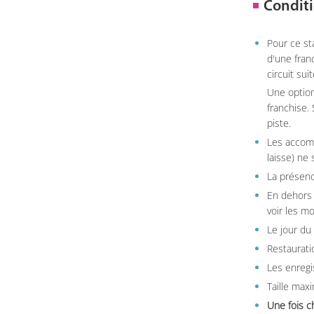
Conditi
Pour ce st
d'une fran
circuit sui
Une option
franchise.
piste.
Les accom
laisse) ne 
La présenc
En dehors 
voir les m
Le jour du
Restauratio
Les enregi
Taille max
Une fois c