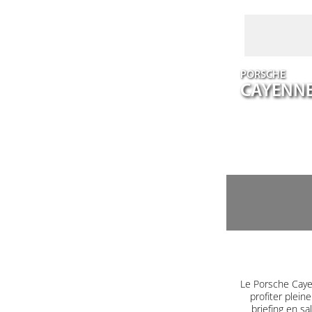
PORSCHE
CAYENN
Le Porsche Caye
profiter plein
briefing en s