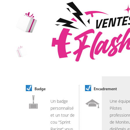
Badge
Encadrement
Un badge
Une équip
personnalisé
Pilotes
et un tour de
professionn
cou "Sprint
de Moniteu
Racing" vous
diplômés e