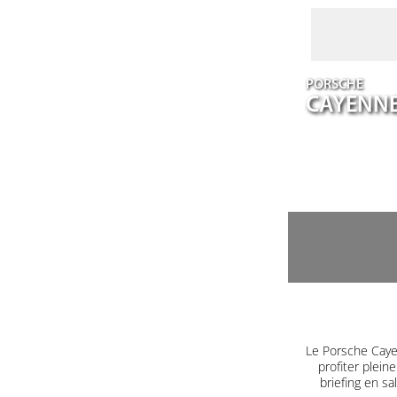
PORSCHE
CAYENN
Le Porsche Caye
profiter plein
briefing en s