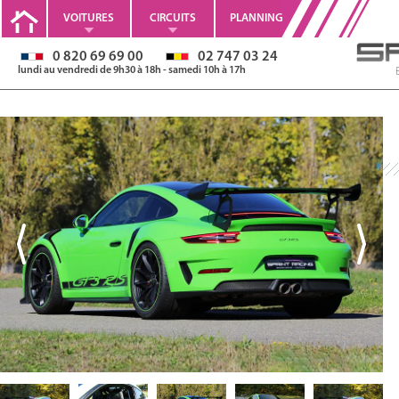
VOITURES
CIRCUITS
PLANNING
0 820 69 69 00
02 747 03 24
lundi au vendredi de 9h30 à 18h - samedi 10h à 17h