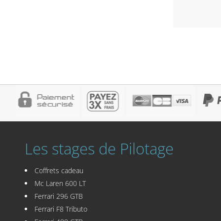
Les stages de Pilotage
Coffrets cadeau
Mc Laren 600 LT
Ferrari 296 GTB
Ferrari F8 Tributo