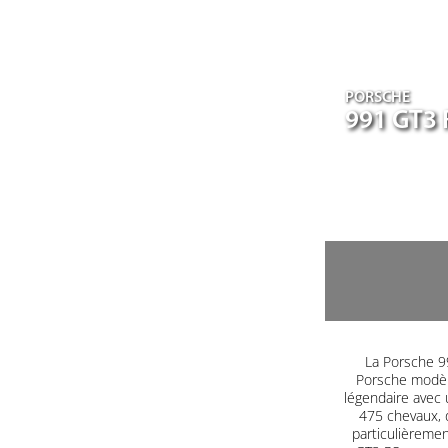
PORSCHE
991 GT3 
La Porsche 99
Porsche modèle
légendaire avec 
475 chevaux, 
particulièrement