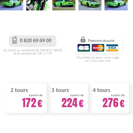
0 820 69 69 00
du lundi au vendredi de 09h30 à 18h00
et le samedi de 10h à 17h
Possibilité de payer votre stage
en 3 fois sans frais
2 tours
3 tours
4 tours
à partir de
à partir de
à partir de
172
224
276