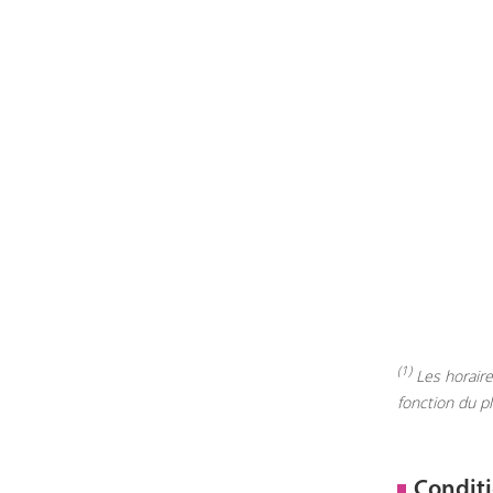
(1)
Les horaires
fonction du p
Conditi