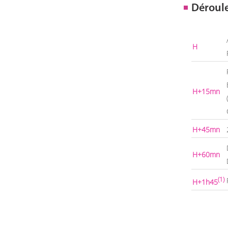
Déroul
H
H+15mn
H+45mn
H+60mn
(1)
H+1h45