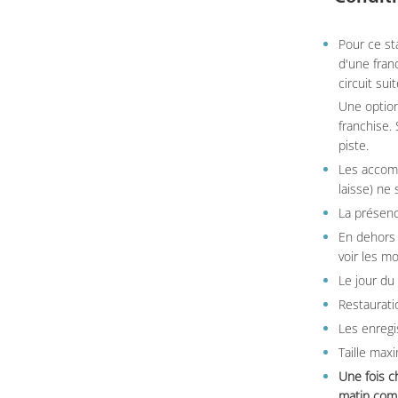
Pour ce st
d'une fran
circuit sui
Une option
franchise.
piste.
Les accom
laisse) ne 
La présenc
En dehors 
voir les m
Le jour du
Restauratio
Les enregi
Taille max
Une fois c
matin comm