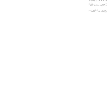
NB: Les baptê
matériel supp