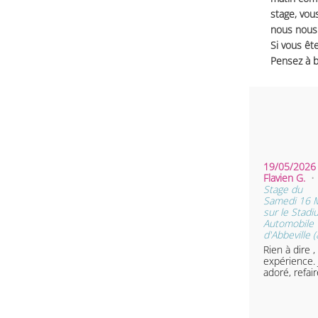
stage, vou
nous nous 
Si vous ête
Pensez à b
19/05/2026 
Flavien G.
•
Stage du
Samedi 16 
sur le Stad
Automobile
d'Abbeville (
Rien à dire 
expérience. J
adoré, refa