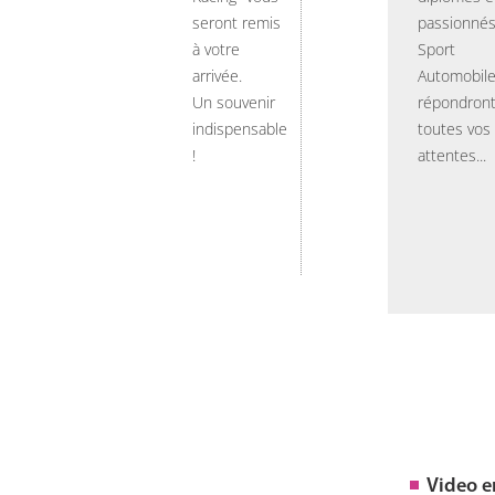
seront remis
passionnés
à votre
Sport
arrivée.
Automobil
Un souvenir
répondront
indispensable
toutes vos
!
attentes...
Video 