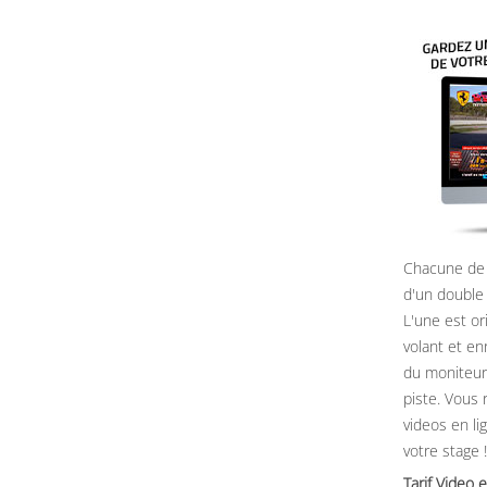
Chacune de 
d'un double
L'une est or
volant et e
du moniteur, 
piste. Vous 
videos en li
votre stage !
Tarif Vide