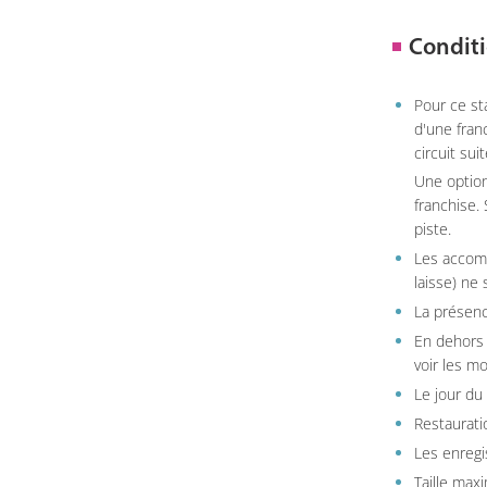
Conditi
Pour ce st
d'une fran
circuit sui
Une option
franchise.
piste.
Les accom
laisse) ne 
La présenc
En dehors 
voir les m
Le jour du
Restauratio
Les enregi
Taille max