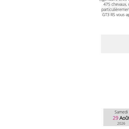
475 chevaux, 
particulièrement
GT3 RS vous a
Samedi
29
Aoû
2026