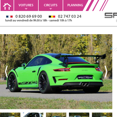
VOITURES
CIRCUITS
PLANNING
0 820 69 69 00
02 747 03 24
lundi au vendredi de 9h30 à 18h - samedi 10h à 17h