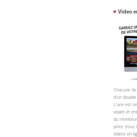
Video 
Chacune de 
d'un double
L'une est or
volant et e
du moniteur, 
piste. Vous 
videos en li