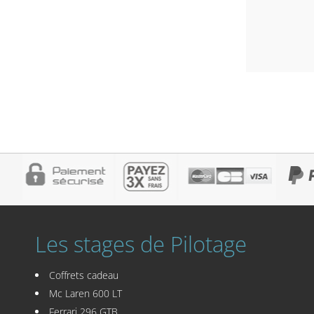
Les stages de Pilotage
Coffrets cadeau
Mc Laren 600 LT
Ferrari 296 GTB