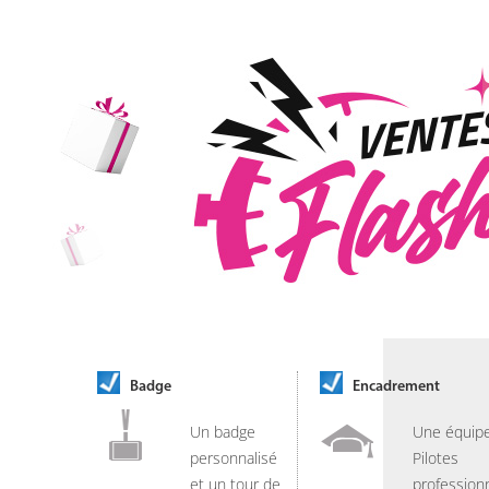
Badge
Encadrement
Un badge
Une équip
personnalisé
Pilotes
et un tour de
professionn