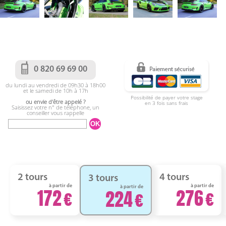
0 820 69 69 00
du lundi au vendredi de 09h30 à 18h00
et le samedi de 10h à 17h
Possibilité de payer votre stage
ou envie d'être appelé ?
en 3 fois sans frais
Saisissez votre n° de téléphone, un
conseiller vous rappelle
2 tours
4 tours
3 tours
à partir de
à partir de
à partir de
172
276
224