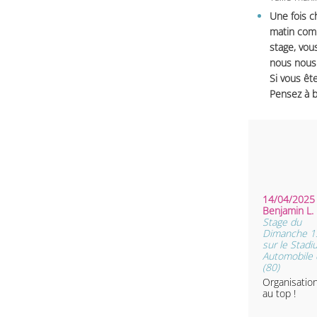
Une fois c
matin comm
stage, vou
nous nous 
Si vous ête
Pensez à b
14/04/2025 
Benjamin L
Stage du
Dimanche 13
sur le Stad
Automobile d
(80)
Organisatio
au top !