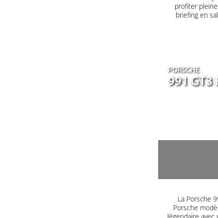
profiter plein
briefing en s
PORSCHE
991 GT3 
La Porsche 99
Porsche modèle
légendaire avec 