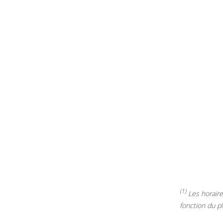
(1)
Les horaires
fonction du p