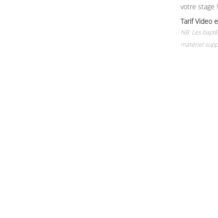
votre stage !
Tarif Vide
NB: Les baptê
matériel supp