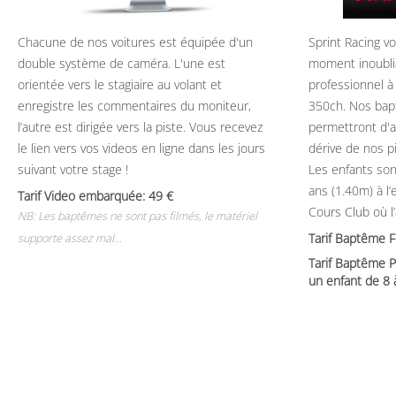
Chacune de nos voitures est équipée d'un
Sprint Racing v
double système de caméra. L'une est
moment inoubli
orientée vers le stagiaire au volant et
professionnel à
enregistre les commentaires du moniteur,
350ch. Nos bap
l’autre est dirigée vers la piste. Vous recevez
permettront d'ap
le lien vers vos videos en ligne dans les jours
dérive de nos p
suivant votre stage !
Les enfants son
ans (1.40m) à l
Tarif Video embarquée: 49
Cours Club où l
NB: Les baptêmes ne sont pas filmés, le matériel
Tarif Baptême 
supporte assez mal...
Tarif Baptême P
un enfant de 8