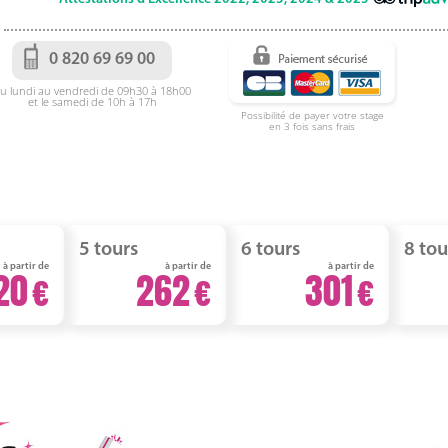
0 820 69 69 00
u lundi au vendredi de 09h30 à 18h00
et le samedi de 10h à 17h
Possibilité de payer votre stage
en 3 fois sans frais
5 tours
6 tours
8 tou
à partir de
à partir de
à partir de
20
262
301