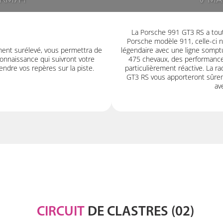
7km/h
V ma
La Porsche 991 GT3 RS a tout 
Porsche modèle 911, celle-ci 
ment surélevé, vous permettra de
légendaire avec une ligne somptu
onnaissance qui suivront votre
475 chevaux, des performances
ndre vos repères sur la piste.
particulièrement réactive. La rad
GT3 RS vous apporteront sûrem
av
CIRCUIT
DE CLASTRES (02)