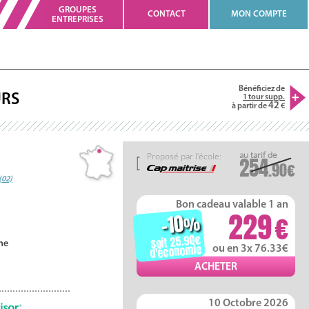
GROUPES
CONTACT
MON COMPTE
ENTREPRISES
Bénéficiez de
RS
1 tour supp.
42
à partir de
Proposé par l'école:
254
.90
(02)
Bon cadeau valable 1 an
229
-10
%
soit 25.90
ne
d'économie
ou en 3x 76.33
10 Octobre 2026