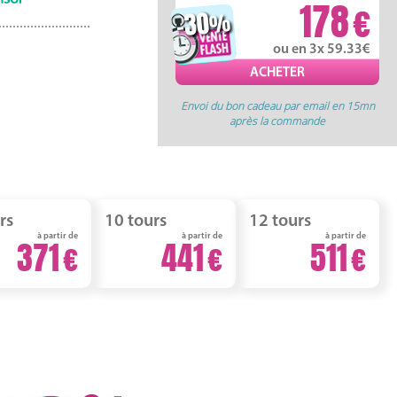
178
-30
%
ou en 3x 59.33
Envoi du bon cadeau par email en 15mn
après la commande
rs
10 tours
12 tours
à partir de
à partir de
à partir de
371
441
511