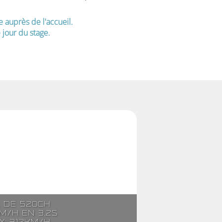
e auprès de l'accueil.
jour du stage.
. de 520ch
m/h en 3,2s