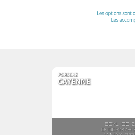
Les options sont d
Les accomp
PORSCHE
CAYENNE
6cyl. de 
0-100km/h e