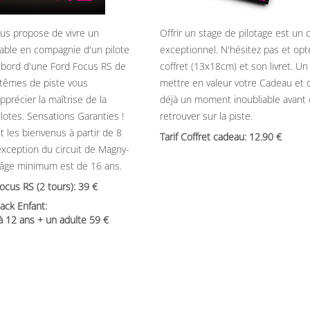
ous propose de vivre un
Offrir un stage de pilotage est un
able en compagnie d'un pilote
exceptionnel. N'hésitez pas et opt
 bord d'une Ford Focus RS de
coffret (13x18cm) et son livret. U
têmes de piste vous
mettre en valeur votre Cadeau et 
précier la maîtrise de la
déjà un moment inoubliable avant
ilotes. Sensations Garanties !
retrouver sur la piste.
t les bienvenus à partir de 8
Tarif Coffret cadeau: 12.90
’exception du circuit de Magny-
’âge minimum est de 16 ans.
Focus RS (2 tours): 39
ack Enfant:
 à 12 ans + un adulte 59