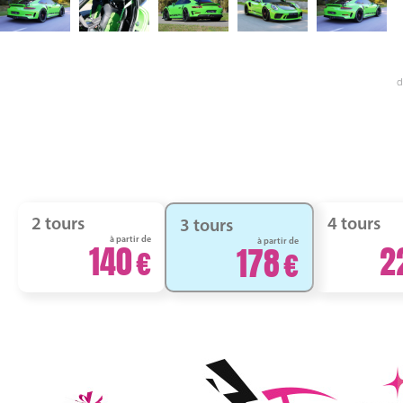
d
2 tours
4 tours
3 tours
à partir de
à partir de
140
2
178