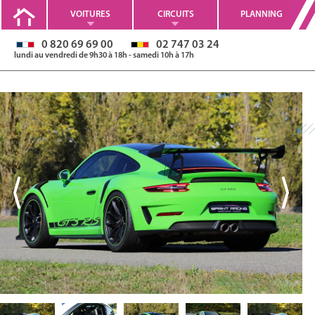
VOITURES
CIRCUITS
PLANNING
0 820 69 69 00
02 747 03 24
lundi au vendredi de 9h30 à 18h - samedi 10h à 17h