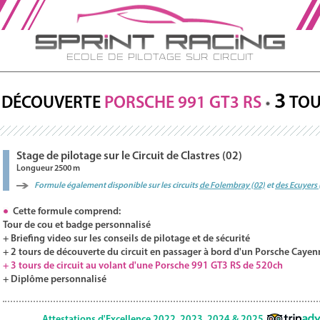
Ecole de Pilotage sur Circuit
3
DÉCOUVERTE
PORSCHE
991 GT3
RS
TOU
Stage de pilotage sur le Circuit de Clastres (02)
Longueur 2500 m
Formule également disponible sur les circuits
de Folembray (02)
et
des Ecuyers 
Cette formule comprend:
Tour de cou et badge personnalisé
+ Briefing video sur les conseils de pilotage et de sécurité
+ 2 tours de découverte du circuit en passager à bord d'un Porsche Cayen
+ 3 tours de circuit au volant d'une Porsche 991 GT3 RS de 520ch
+ Diplôme personnalisé
Attestations d'Excellence 2022, 2023, 2024 & 2025