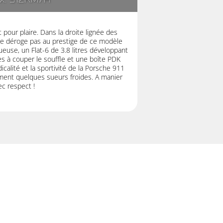
x: 312km/h
pour plaire. Dans la droite lignée des
ne déroge pas au prestige de ce modèle
euse, un Flat-6 de 3.8 litres développant
 à couper le souffle et une boîte PDK
icalité et la sportivité de la Porsche 911
ent quelques sueurs froides. A manier
ec respect !