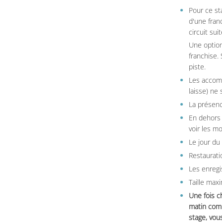
Pour ce st
d'une fran
circuit sui
Une option
franchise.
piste.
Les accom
laisse) ne 
La présenc
En dehors 
voir les m
Le jour du
Restauratio
Les enregi
Taille max
Une fois c
matin comm
stage, vou