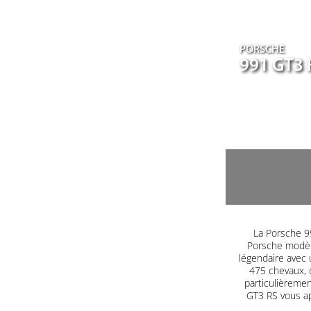
PORSCHE
991 GT3 
La Porsche 99
Porsche modèle
légendaire avec 
475 chevaux, 
particulièrement
GT3 RS vous a