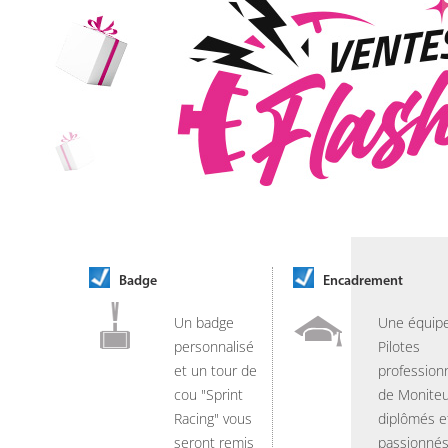
Badge
Encadrement
Un badge
Une équip
personnalisé
Pilotes
et un tour de
professionn
cou "Sprint
de Moniteu
Racing" vous
diplômés e
seront remis
passionnés