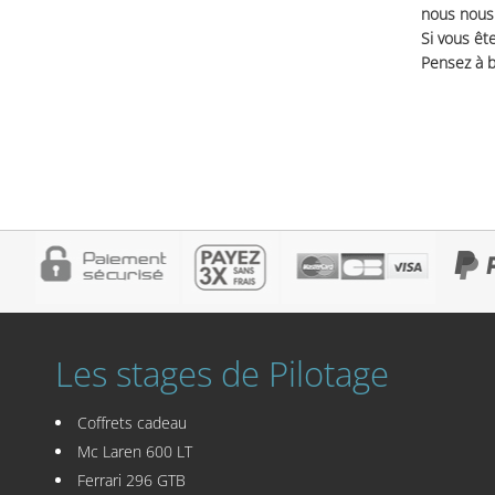
nous nous 
Si vous ête
Pensez à b
Les stages de Pilotage
Coffrets cadeau
Mc Laren 600 LT
Ferrari 296 GTB