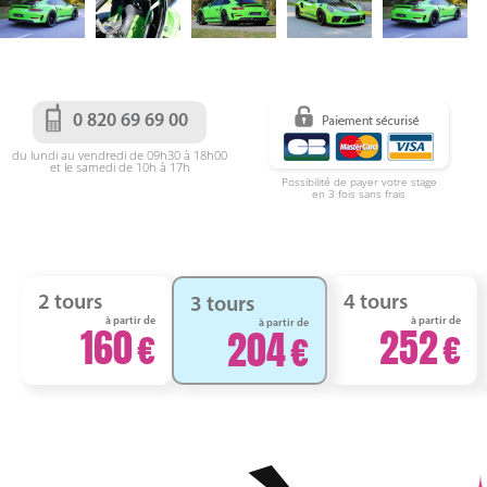
0 820 69 69 00
du lundi au vendredi de 09h30 à 18h00
et le samedi de 10h à 17h
Possibilité de payer votre stage
en 3 fois sans frais
2 tours
4 tours
3 tours
à partir de
à partir de
à partir de
160
252
204