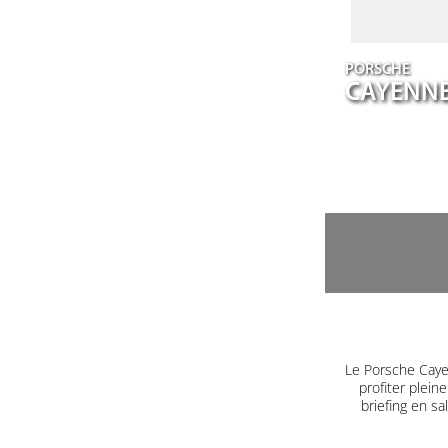
PORSCHE
CAYENN
Le Porsche Caye
profiter plein
briefing en s