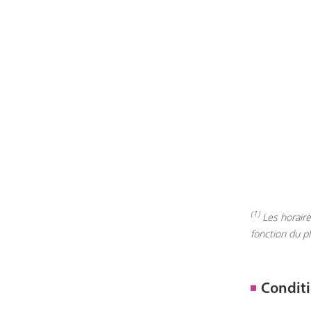
(1)
Les horaires
fonction du p
Conditi