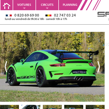
VOITURES
CIRCUITS
PLANNING
0 820 69 69 00
02 747 03 24
lundi au vendredi de 9h30 à 18h - samedi 10h à 17h