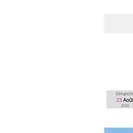
Dimanch
23
Aoû
2026