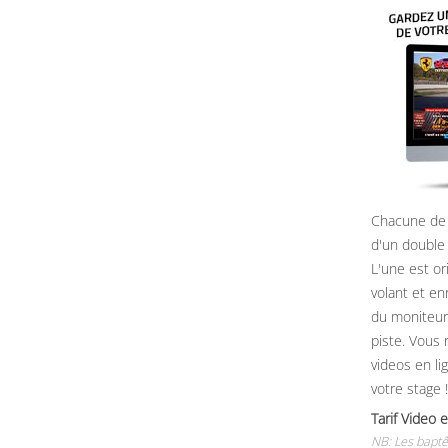
Chacune de 
d'un double
L'une est or
volant et e
du moniteur, 
piste. Vous 
videos en li
votre stage !
Tarif Vide
NB: Les baptê