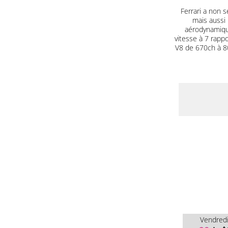
Ferrari a non s
mais aussi 
aérodynamique
vitesse à 7 rapp
V8 de 670ch à 80
Vendred