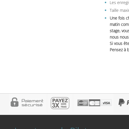
Les enregi
Taille max
Une fois c
matin comm
stage, vou
nous nous 
Si vous ête
Pensez à b