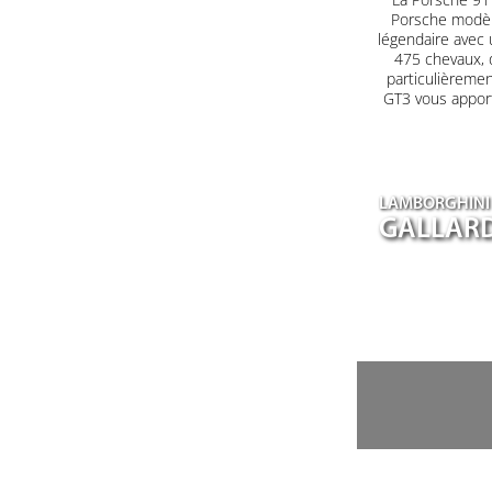
Porsche modèle
légendaire avec 
475 chevaux, 
particulièrement
GT3 vous appor
LAMBORGHINI
GALLARD