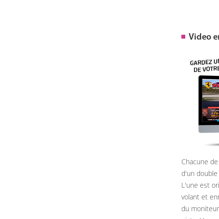
Video 
Chacune de 
d'un double
L'une est or
volant et e
du moniteur, 