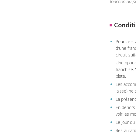
fonction du p
Conditi
Pour ce st
d'une fran
circuit sui
Une option
franchise.
piste.
Les accom
laisse) ne 
La présenc
En dehors 
voir les m
Le jour du
Restauratio