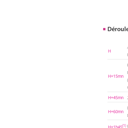
Déroul
H
H+15mn
H+45mn
H+60mn
(1)
H+1h45