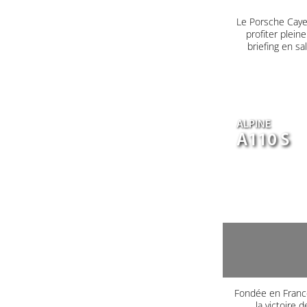
Le Porsche Caye
profiter plein
briefing en s
ALPINE
A110 S
Fondée en France
la victoire 