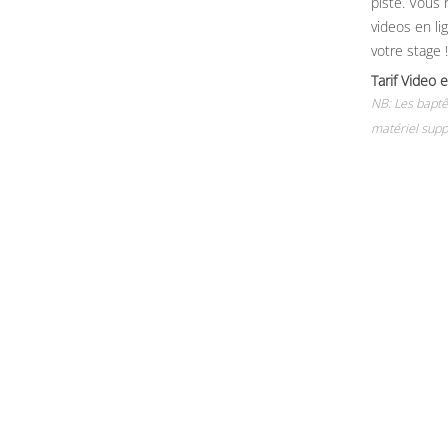
piste. Vous 
videos en li
votre stage !
Tarif Vide
NB: Les baptê
matériel supp