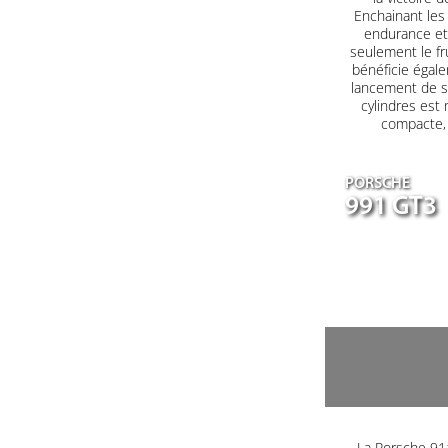
Enchainant les 
endurance et 
seulement le fr
bénéficie égale
lancement de s
cylindres est
compacte, a
PORSCHE
991 GT3
La Porsche 911