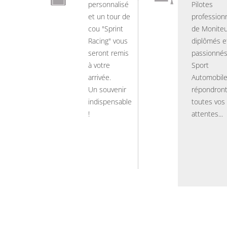
personnalisé
Pilotes
et un tour de
professionn
cou "Sprint
de Moniteu
Racing" vous
diplômés e
seront remis
passionnés
à votre
Sport
arrivée.
Automobil
Un souvenir
répondront
indispensable
toutes vos
!
attentes...