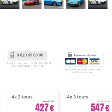
0 820 69 69 00
du lundi au vendredi de 09h30 à 18h00
et le samedi de 10h à 17h
Possibilité de payer votre stage
en 3 fois sans frais
4x 2 tours
4x 3 tours
à partir de
à partir de
427
547