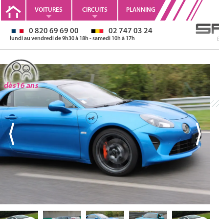
VOITURES
CIRCUITS
PLANNING
0 820 69 69 00
02 747 03 24
lundi au vendredi de 9h30 à 18h - samedi 10h à 17h