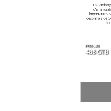
La Lamborgh
d'améliorat
importantes s
désormais de 560
d'en
FERRARI
488 GTB