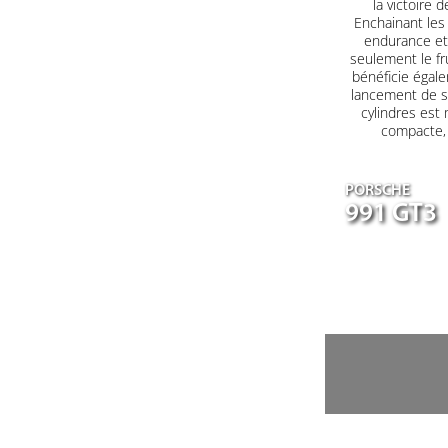
la victoire 
Enchainant les 
endurance et 
seulement le fr
bénéficie égale
lancement de s
cylindres est
compacte, a
PORSCHE
991 GT3