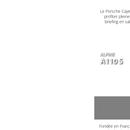
Le Porsche Caye
profiter plein
briefing en s
ALPINE
A110 S
Fondée en France