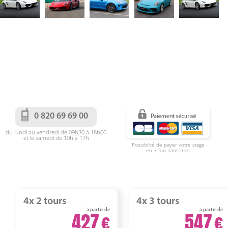
0 820 69 69 00
du lundi au vendredi de 09h30 à 18h00
et le samedi de 10h à 17h
Possibilité de payer votre stage
en 3 fois sans frais
4x 2 tours
4x 3 tours
à partir de
à partir de
427
547