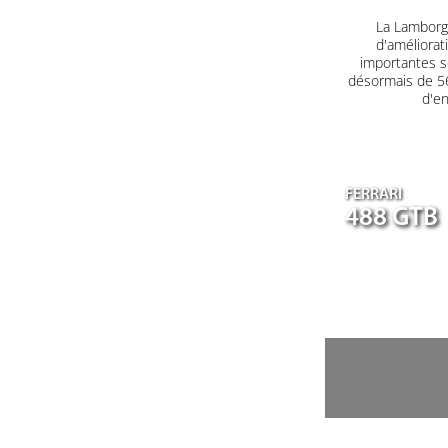
La Lamborgh
d'améliorat
importantes s
désormais de 560
d'en
FERRARI
488 GTB