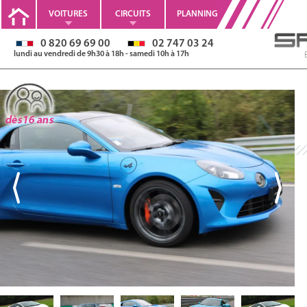
VOITURES
CIRCUITS
PLANNING
0 820 69 69 00
02 747 03 24
lundi au vendredi de 9h30 à 18h - samedi 10h à 17h