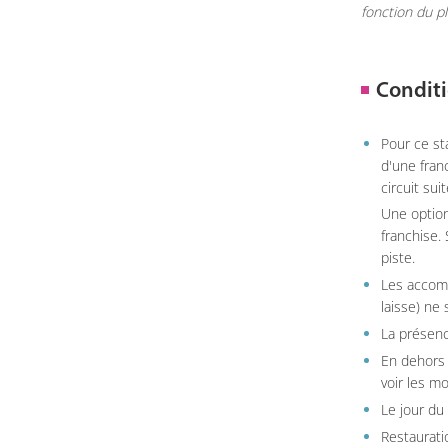
fonction du p
Conditi
Pour ce st
d'une fran
circuit sui
Une option
franchise.
piste.
Les accom
laisse) ne 
La présenc
En dehors 
voir les m
Le jour du
Restauratio