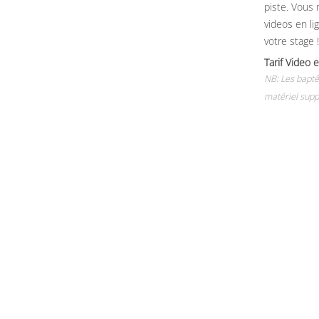
piste. Vous 
videos en li
votre stage !
Tarif Vide
NB: Les baptê
matériel supp