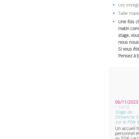
Les enregi
Taille max
Une fois c
matin comm
stage, vou
nous nous 
Si vous ête
Pensez à b
06/11/2023 
• 10/10
Stage du
Dimanche 0
sur le Pôle
Un accueil f
personnel e
au TOP. Le p