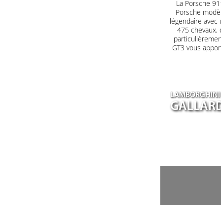
La Porsche 911
Porsche modèle
légendaire avec 
475 chevaux, 
particulièrement
GT3 vous appor
LAMBORGHINI
GALLARD