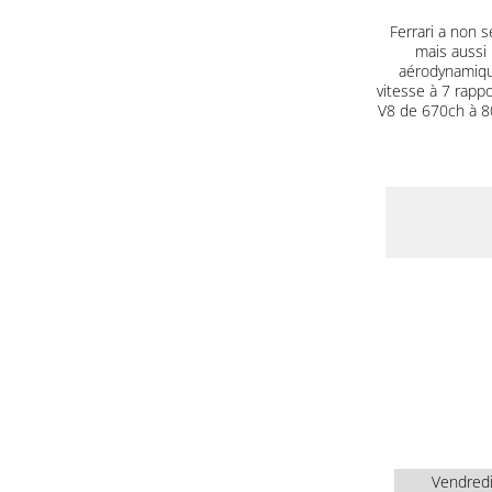
Ferrari a non s
mais aussi 
aérodynamique
vitesse à 7 rapp
V8 de 670ch à 80
Vendred