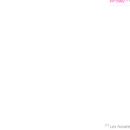
H+1h45
(1)
Les horaires