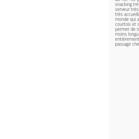
snacking trè
serveur très
très accueill
monde qui at
courtois et
permet de tr
moins longue
entièrement
passage chez