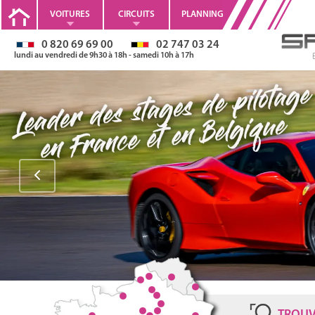
VOITURES
CIRCUITS
PLANNING
0 820 69 69 00
02 747 03 24
lundi au vendredi de 9h30 à 18h - samedi 10h à 17h