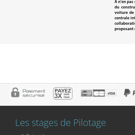
A n'en pas 
du constru
voiture de 
centrale i
collaborat
proposant c
Les stages de Pilotage