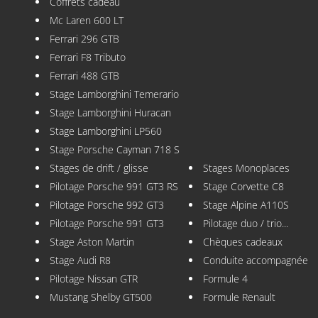
Coffrets cadeau
Mc Laren 600 LT
Ferrari 296 GTB
Ferrari F8 Tributo
Ferrari 488 GTB
Stage Lamborghini Temerario
Stage Lamborghini Huracan
Stage Lamborghini LP560
Stage Porsche Cayman 718 S
Stages de drift / glisse
Stages Monoplaces
Pilotage Porsche 991 GT3 RS
Stage Corvette C8
Pilotage Porsche 992 GT3
Stage Alpine A110S
Pilotage Porsche 991 GT3
Pilotage duo / trio...
Stage Aston Martin
Chèques cadeaux
Stage Audi R8
Conduite accompagnée
Pilotage Nissan GTR
Formule 4
Mustang Shelby GT500
Formule Renault