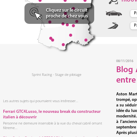
TROU
Cliquez sur le circuit
proche de chez vous
08/11/2016
Blog 
Sprint Racing - Stage de pilotage
entre
Aston Mart
trompé, op
Les autres sujets qui pourraient vous intéresser...
a su séduir
idée du lux
Ferrari GTC4Lusso, le nouveau break du constructeur
modernité.
italien à découvrir
à l'ancien
Personne ne demeure insensible à la vue du cheval cabré ornant
septembre 2
fièreme...
Après plusi