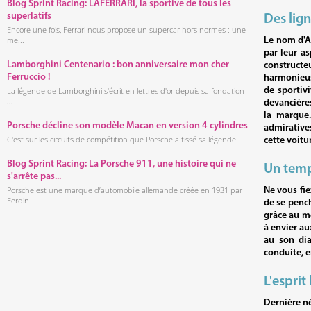
Blog Sprint Racing: LAFERRARI, la sportive de tous les
superlatifs
Des lign
Encore une fois, Ferrari nous propose un supercar hors normes : une
me...
Le nom d'A
par leur as
Lamborghini Centenario : bon anniversaire mon cher
construct
Ferruccio !
harmonieuse
La légende de Lamborghini s'écrit en lettres d'or depuis sa fondation
de sportiv
...
devancière
la marque.
Porsche décline son modèle Macan en version 4 cylindres
admiratives
C'est sur les circuits de compétition que Porsche a tissé sa légende. ...
cette voitur
Blog Sprint Racing: La Porsche 911, une histoire qui ne
Un temp
s'arrête pas...
Porsche est une marque d’automobile allemande créée en 1931 par
Ne vous fie
Ferdin...
de se pench
grâce au m
à envier au
au son dia
conduite, e
L'esprit
Dernière né