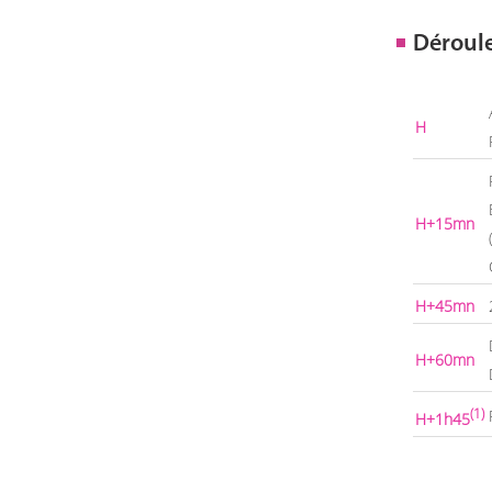
Déroul
H
H+15mn
H+45mn
H+60mn
(1)
H+1h45