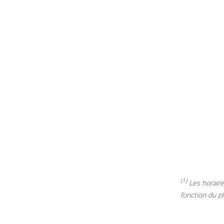
(1)
Les horaires
fonction du p