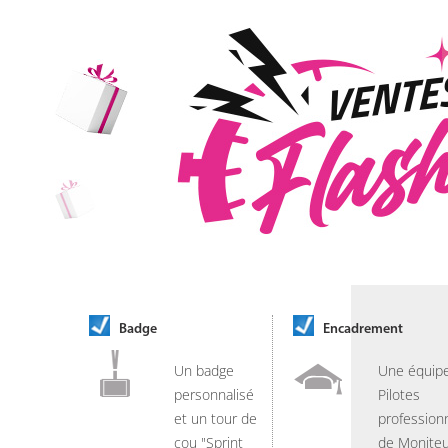
Badge
Encadrement
Un badge
Une équip
personnalisé
Pilotes
et un tour de
professionn
cou "Sprint
de Moniteu