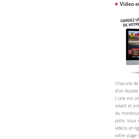
Video 
Chacune de 
d'un double
L'une est or
volant et e
du moniteur, 
piste. Vous 
videos en li
votre stage !