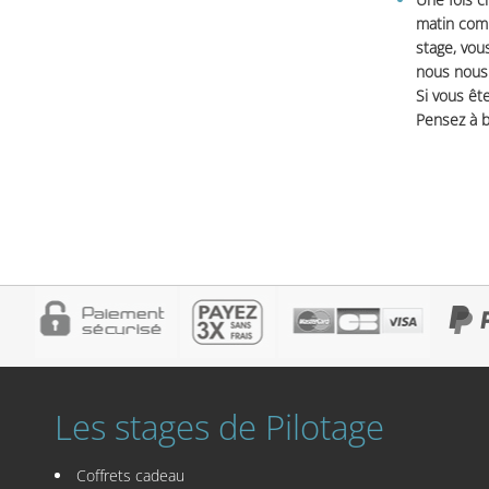
matin comm
stage, vou
nous nous 
Si vous ête
Pensez à b
Les stages de Pilotage
Coffrets cadeau