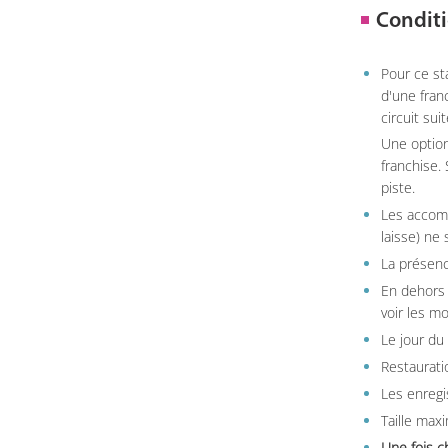
Conditi
Pour ce st
d'une fran
circuit sui
Une option
franchise.
piste.
Les accom
laisse) ne 
La présenc
En dehors 
voir les m
Le jour du
Restauratio
Les enregi
Taille max
Une fois c