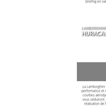
briefing en s
LAMBORGHINI
HURACA
La Lamborghini H
performance et d
courbes aérodyn
vous séduiront. 
réalisation de 