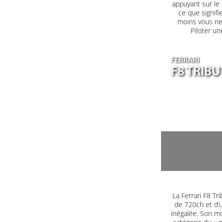
appuyant sur le
ce que signifi
moins vous ne 
Piloter un
FERRARI
F8 TRIB
La Ferrari F8 T
de 720ch et d’u
inégalée. Son mo