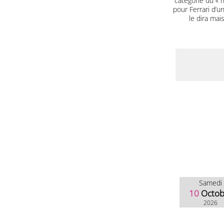
catégorie du « m
pour Ferrari d’u
le dira mai
Samedi
10
Octob
2026