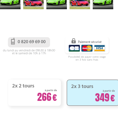
0 820 69 69 00
du lundi au vendredi de 09h30 à 18h00
et le samedi de 10h à 17h
Possibilité de payer votre stage
en 3 fois sans frais
2x 2 tours
2x 3 tours
à partir de
à partir de
266
349