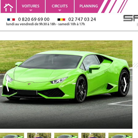
VOITURES
CIRCUITS
PLANNING
0 820 69 69 00
02 747 03 24
lundi au vendredi de 9h30 à 18h - samedi 10h à 17h