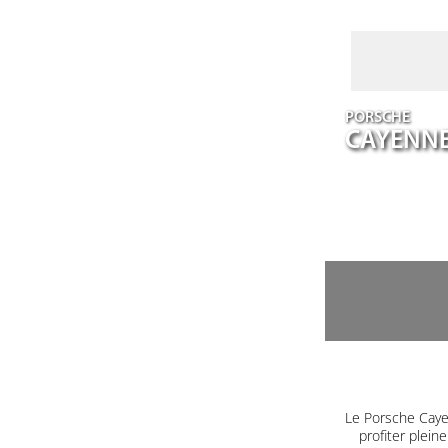
PORSCHE
CAYENN
Le Porsche Caye
profiter plein